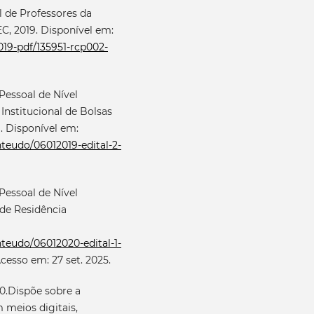
 de Professores da
C, 2019. Disponível em:
19-pdf/135951-rcp002-
essoal de Nível
Institucional de Bolsas
a. Disponível em:
nteudo/06012019-edital-2-
essoal de Nível
 de Residência
nteudo/06012020-edital-1-
Acesso em: 27 set. 2025.
20.Dispõe sobre a
m meios digitais,