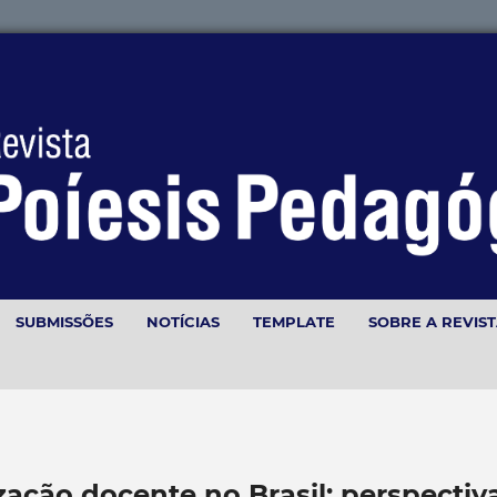
SUBMISSÕES
NOTÍCIAS
TEMPLATE
SOBRE A REVIS
zação docente no Brasil: perspectiv