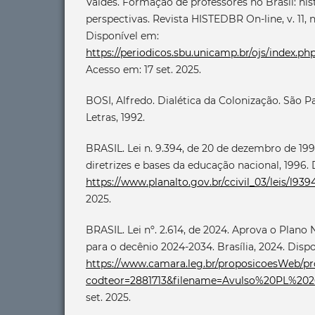
Valdés. Formação de professores no Brasil: histó
perspectivas. Revista HISTEDBR On-line, v. 11, n. 
Disponível em:
https://periodicos.sbu.unicamp.br/ojs/index.ph
Acesso em: 17 set. 2025.
BOSI, Alfredo. Dialética da Colonização. São 
Letras, 1992.
BRASIL. Lei n. 9.394, de 20 de dezembro de 199
diretrizes e bases da educação nacional, 1996.
https://www.planalto.gov.br/ccivil_03/leis/l93
2025.
BRASIL. Lei nº. 2.614, de 2024. Aprova o Plano
para o decênio 2024-2034. Brasília, 2024. Disp
https://www.camara.leg.br/proposicoesWeb/p
codteor=2881713&filename=Avulso%20PL%202
set. 2025.