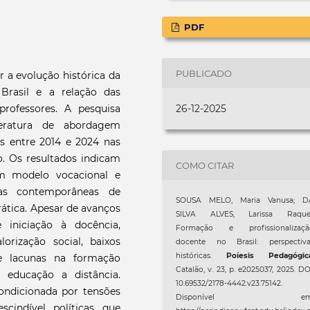
PDF
PUBLICADO
r a evolução histórica da
Brasil e a relação das
professores. A pesquisa
26-12-2025
teratura de abordagem
os entre 2014 e 2024 nas
o. Os resultados indicam
COMO CITAR
m modelo vocacional e
icas contemporâneas de
SOUSA MELO, Maria Vanusa; D
rática. Apesar de avanços
SILVA ALVES, Larissa Raquel
 iniciação à docência,
Formação e profissionalizaçã
orização social, baixos
docente no Brasil: perspectiva
históricas.
Poíesis Pedagógic
 e lacunas na formação
Catalão, v. 23, p. e2025037, 2025. DO
 educação a distância.
10.69532/2178-4442.v23.75142.
ondicionada por tensões
Disponível em
escindível políticas que