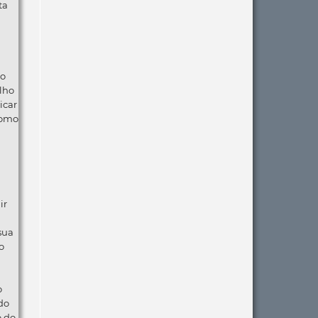
ta
ão
lho
icar
como
ir
 sua
o
o
do
o do