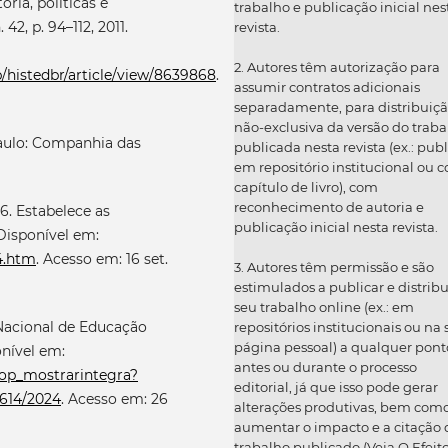
ria, políticas e
trabalho e publicação inicial nes
42, p. 94–112, 2011.
revista.
2. Autores têm autorização para
p/histedbr/article/view/8639868
.
assumir contratos adicionais
separadamente, para distribuiç
não-exclusiva da versão do traba
Paulo: Companhia das
publicada nesta revista (ex.: publ
em repositório institucional ou 
capítulo de livro), com
reconhecimento de autoria e
6. Estabelece as
publicação inicial nesta revista.
 Disponível em:
94.htm
. Acesso em: 16 set.
3. Autores têm permissão e são
estimulados a publicar e distribu
seu trabalho online (ex.: em
 Nacional de Educação
repositórios institucionais ou na
página pessoal) a qualquer pont
onível em:
antes ou durante o processo
rop_mostrarintegra?
editorial, já que isso pode gerar
614/2024
. Acesso em: 26
alterações produtivas, bem com
aumentar o impacto e a citação 
trabalho publicado (Veja O Efeit