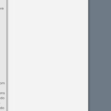
lva
com
ons
ndo
o
 do