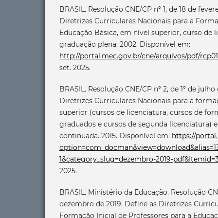
BRASIL. Resolução CNE/CP nº 1, de 18 de feverei
Diretrizes Curriculares Nacionais para a Form
Educação Básica, em nível superior, curso de l
graduação plena. 2002. Disponível em:
http://portal.mec.gov.br/cne/arquivos/pdf/rcp0
set. 2025.
BRASIL. Resolução CNE/CP nº 2, de 1º de julho 
Diretrizes Curriculares Nacionais para a formaç
superior (cursos de licenciatura, cursos de f
graduados e cursos de segunda licenciatura) 
continuada. 2015. Disponível em:
https://porta
option=com_docman&view=download&alias=136
1&category_slug=dezembro-2019-pdf&Itemid=
2025.
BRASIL. Ministério da Educação. Resolução CN
dezembro de 2019. Define as Diretrizes Curricu
Formação Inicial de Professores para a Educaçã