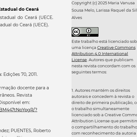
Copyright (c) 2025 Maria Vanusa
Estadual do Ceará
Sousa Melo, Larissa Raquel da Si
stadual do Ceará (UECE.
Alves
adual do Ceará (UECE).
Este trabalho está licenciado sob
uma licença
Creative Commons
Attribution 4.0 International
License
. Autores que publicam
nesta revista concordam com os
seguintes termos:
 Edições 70, 2011.
formação docente para a
1. Autores mantém os direitos
râneos. Revista
autorais e concedem à revista o
 Disponível em:
direito de primeira publicação, 
o trabalho simultaneamente
f9BM447tNpYpgR/?
licenciado sob a Creative Comm
Attribution License que permiti
o compartilhamento do trabalh
ndez; PUENTES, Roberto
com reconhecimento da autoria