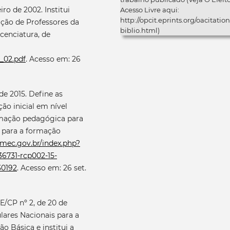
ro de 2002. Institui
Acesso Livre aqui:
http://opcit.eprints.org/oacitation
ação de Professores da
biblio.html)
icenciatura, de
1_02.pdf
. Acesso em: 26
de 2015. Define as
ão inicial em nível
ormação pedagógica para
e para a formação
l.mec.gov.br/index.php?
731-rcp002-15-
30192
. Acesso em: 26 set.
E/CP nº 2, de 20 de
lares Nacionais para a
o Básica e institui a