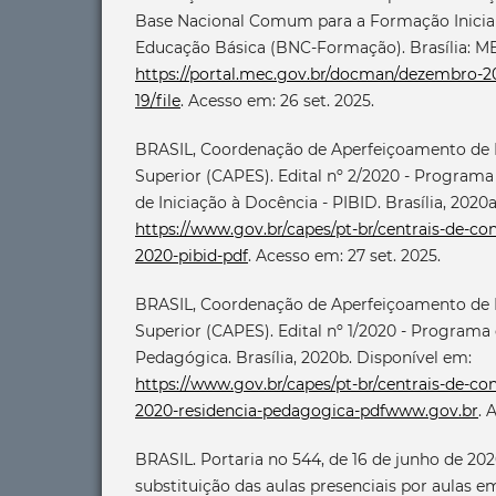
Base Nacional Comum para a Formação Inicial
Educação Básica (BNC-Formação). Brasília: ME
https://portal.mec.gov.br/docman/dezembro-20
19/file
. Acesso em: 26 set. 2025.
BRASIL, Coordenação de Aperfeiçoamento de P
Superior (CAPES). Edital nº 2/2020 - Programa 
de Iniciação à Docência - PIBID. Brasília, 2020
https://www.gov.br/capes/pt-br/centrais-de-co
2020-pibid-pdf
. Acesso em: 27 set. 2025.
BRASIL, Coordenação de Aperfeiçoamento de P
Superior (CAPES). Edital nº 1/2020 - Programa
Pedagógica. Brasília, 2020b. Disponível em:
https://www.gov.br/capes/pt-br/centrais-de-co
2020-residencia-pedagogica-pdfwww.gov.br
. 
BRASIL. Portaria no 544, de 16 de junho de 20
substituição das aulas presenciais por aulas e