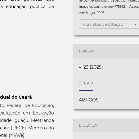
https://periodicos.ufcat.edu.br/index.
a educação pública de
hp/poiesis/article/view/75142. Aces
em: 8 ago. 2026.
Fomatos de Citação
EDIÇÃO
v. 23 (2025)
SEÇÃO
adual do Ceará
ARTIGOS
uto Federal de Educação,
ecialização em Educação
uldade Iguaçu. Mestranda
LICENÇA
Ceará (UECE). Membro do
nal (NiAVe).