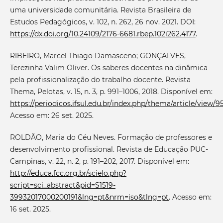
uma universidade comunitária. Revista Brasileira de
Estudos Pedagógicos, v. 102, n. 262, 26 nov. 2021. DOI:
https://dx.doi.org/10.24109/2176-6681.rbep.102i262.4177
.
RIBEIRO, Marcel Thiago Damasceno; GONÇALVES,
Terezinha Valim Oliver. Os saberes docentes na dinâmica
pela profissionalização do trabalho docente. Revista
Thema, Pelotas, v. 15, n. 3, p. 991–1006, 2018. Disponível em:
https://periodicos.ifsul.edu.br/index.php/thema/article/view/9
Acesso em: 26 set. 2025.
ROLDÃO, Maria do Céu Neves. Formação de professores e
desenvolvimento profissional. Revista de Educação PUC-
Campinas, v. 22, n. 2, p. 191–202, 2017. Disponível em:
http://educa.fcc.org.br/scielo.php?
script=sci_abstract&pid=S1519-
39932017000200191&lng=pt&nrm=iso&tlng=pt
. Acesso em:
16 set. 2025.