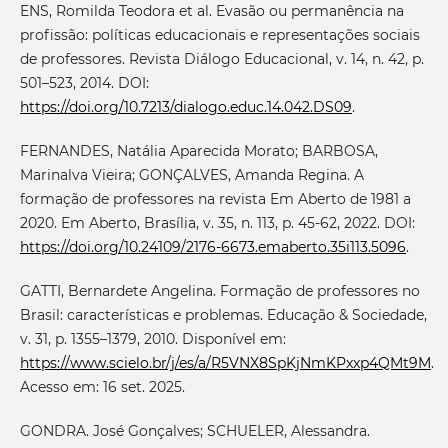
ENS, Romilda Teodora et al. Evasão ou permanência na
profissão: políticas educacionais e representações sociais
de professores. Revista Diálogo Educacional, v. 14, n. 42, p.
501–523, 2014. DOI:
https://doi.org/10.7213/dialogo.educ.14.042.DS09
.
FERNANDES, Natália Aparecida Morato; BARBOSA,
Marinalva Vieira; GONÇALVES, Amanda Regina. A
formação de professores na revista Em Aberto de 1981 a
2020. Em Aberto, Brasília, v. 35, n. 113, p. 45-62, 2022. DOI:
https://doi.org/10.24109/2176-6673.emaberto.35i113.5096
.
GATTI, Bernardete Angelina. Formação de professores no
Brasil: características e problemas. Educação & Sociedade,
v. 31, p. 1355–1379, 2010. Disponível em:
https://www.scielo.br/j/es/a/R5VNX8SpKjNmKPxxp4QMt9M
.
Acesso em: 16 set. 2025.
GONDRA. José Gonçalves; SCHUELER, Alessandra.