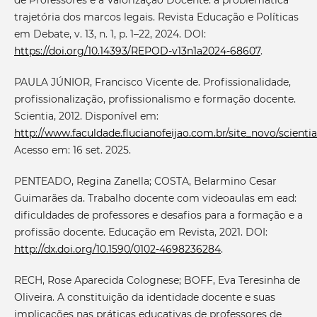
trajetória dos marcos legais. Revista Educação e Políticas
em Debate, v. 13, n. 1, p. 1–22, 2024. DOI:
https://doi.org/10.14393/REPOD-v13n1a2024-68607
.
PAULA JÚNIOR, Francisco Vicente de. Profissionalidade,
profissionalização, profissionalismo e formação docente.
Scientia, 2012. Disponível em:
http://www.faculdade.flucianofeijao.com.br/site_novo/scienti
Acesso em: 16 set. 2025.
PENTEADO, Regina Zanella; COSTA, Belarmino Cesar
Guimarães da. Trabalho docente com videoaulas em ead:
dificuldades de professores e desafios para a formação e a
profissão docente. Educação em Revista, 2021. DOI:
http://dx.doi.org/10.1590/0102-4698236284
.
RECH, Rose Aparecida Colognese; BOFF, Eva Teresinha de
Oliveira. A constituição da identidade docente e suas
implicações nas práticas educativas de professores de