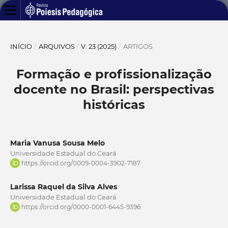
INÍCIO
/
ARQUIVOS
/
V. 23 (2025)
/
ARTIGOS
Formação e profissionalização
docente no Brasil: perspectivas
históricas
Maria Vanusa Sousa Melo
Universidade Estadual do Ceará
https://orcid.org/0009-0004-3902-7187
Larissa Raquel da Silva Alves
Universidade Estadual do Ceará
https://orcid.org/0000-0001-6445-9396