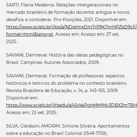
SARTI, Flavia Medeiros. Relações intergeracionais no
mercado brasileiro de formação docente: antigos e novos
desafios a considerar. Pro-Posições, 2021. Disponível em:
https://www.scielo.br/j/pp/a/NDptmxDmTrP9K7mHPZbD9cF/
format=html&lang=pt
. Acesso em: Acesso em: 27 set.
2025.
SAVIANI, Dermeval. História das ideias pedagógicas no
Brasil. Campinas: Autores Associados, 2009.
SAVIANI, Dermeval. Formação de professores: aspectos
históricos e teóricos do problema no contexto brasileiro.
Revista Brasileira de Educação, v. 14, p. 143–155, 2009.
Disponível em:
https://www.scielo.br/j/rbedu/a/45rkkPghMMjMv3DBX3mTB
Acesso em: 23 set. 2025.
SILVA, Gleidson; AMORIM, Simone Silveira. Apontamentos
sobre a educação no Brasil Colonial (1549-1759).