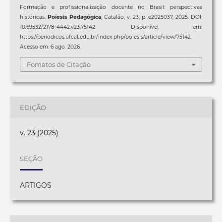
Formação e profissionalização docente no Brasil: perspectivas
históricas.
Poíesis Pedagógica
, Catalão, v. 23, p. e2025037, 2025. DOI:
10.69532/2178-4442.v23.75142. Disponível em:
https://periodicos.ufcat.edu.br/index.php/poiesis/article/view/75142.
Acesso em: 6 ago. 2026.
Fomatos de Citação
EDIÇÃO
v. 23 (2025)
SEÇÃO
ARTIGOS