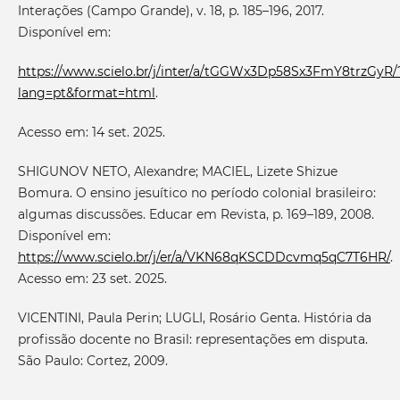
Interações (Campo Grande), v. 18, p. 185–196, 2017.
Disponível em:
https://www.scielo.br/j/inter/a/tGGWx3Dp58Sx3FmY8trzGyR/
lang=pt&format=html
.
Acesso em: 14 set. 2025.
SHIGUNOV NETO, Alexandre; MACIEL, Lizete Shizue
Bomura. O ensino jesuítico no período colonial brasileiro:
algumas discussões. Educar em Revista, p. 169–189, 2008.
Disponível em:
https://www.scielo.br/j/er/a/VKN68qKSCDDcvmq5qC7T6HR/
.
Acesso em: 23 set. 2025.
VICENTINI, Paula Perin; LUGLI, Rosário Genta. História da
profissão docente no Brasil: representações em disputa.
São Paulo: Cortez, 2009.