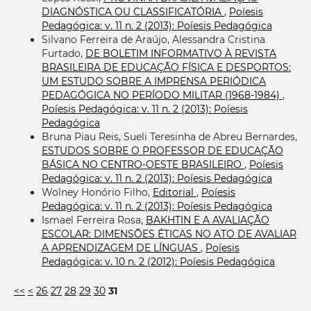
DIAGNÓSTICA OU CLASSIFICATÓRIA
,
Poíesis
Pedagógica: v. 11 n. 2 (2013): Poíesis Pedagógica
Silvano Ferreira de Araújo, Alessandra Cristina
Furtado,
DE BOLETIM INFORMATIVO À REVISTA
BRASILEIRA DE EDUCAÇÃO FÍSICA E DESPORTOS:
UM ESTUDO SOBRE A IMPRENSA PERIÓDICA
PEDAGÓGICA NO PERÍODO MILITAR (1968-1984)
,
Poíesis Pedagógica: v. 11 n. 2 (2013): Poíesis
Pedagógica
Bruna Piau Reis, Sueli Teresinha de Abreu Bernardes,
ESTUDOS SOBRE O PROFESSOR DE EDUCAÇÃO
BÁSICA NO CENTRO-OESTE BRASILEIRO
,
Poíesis
Pedagógica: v. 11 n. 2 (2013): Poíesis Pedagógica
Wolney Honório Filho,
Editorial
,
Poíesis
Pedagógica: v. 11 n. 2 (2013): Poíesis Pedagógica
Ismael Ferreira Rosa,
BAKHTIN E A AVALIAÇÃO
ESCOLAR: DIMENSÕES ÉTICAS NO ATO DE AVALIAR
A APRENDIZAGEM DE LÍNGUAS
,
Poíesis
Pedagógica: v. 10 n. 2 (2012): Poíesis Pedagógica
<<
<
26
27
28
29
30
31