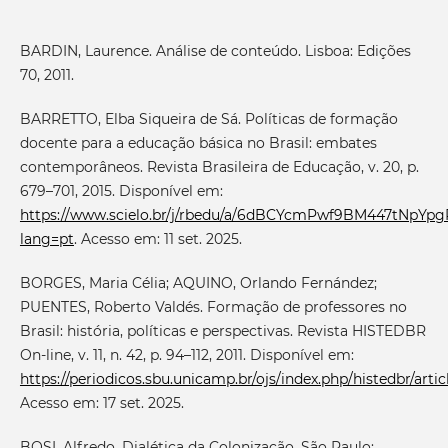
BARDIN, Laurence. Análise de conteúdo. Lisboa: Edições
70, 2011.
BARRETTO, Elba Siqueira de Sá. Políticas de formação
docente para a educação básica no Brasil: embates
contemporâneos. Revista Brasileira de Educação, v. 20, p.
679–701, 2015. Disponível em:
https://www.scielo.br/j/rbedu/a/6dBCYcmPwf9BM447tNpYpg
lang=pt
. Acesso em: 11 set. 2025.
BORGES, Maria Célia; AQUINO, Orlando Fernández;
PUENTES, Roberto Valdés. Formação de professores no
Brasil: história, políticas e perspectivas. Revista HISTEDBR
On-line, v. 11, n. 42, p. 94–112, 2011. Disponível em:
https://periodicos.sbu.unicamp.br/ojs/index.php/histedbr/art
Acesso em: 17 set. 2025.
BOSI, Alfredo. Dialética da Colonização. São Paulo: