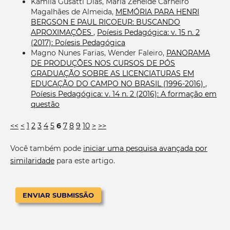
Kamila Gusatti Dias, Maria Zeneide Carneiro
Magalhães de Almeida,
MEMÓRIA PARA HENRI
BERGSON E PAUL RICOEUR: BUSCANDO
APROXIMAÇÕES
,
Poíesis Pedagógica: v. 15 n. 2
(2017): Poíesis Pedagógica
Magno Nunes Farias, Wender Faleiro,
PANORAMA
DE PRODUÇÕES NOS CURSOS DE PÓS
GRADUAÇÃO SOBRE AS LICENCIATURAS EM
EDUCAÇÃO DO CAMPO NO BRASIL (1996-2016)
,
Poíesis Pedagógica: v. 14 n. 2 (2016): A formação em
questão
<<
<
1
2
3
4
5
6
7
8
9
10
>
>>
Você também pode
iniciar uma pesquisa avançada por
similaridade
para este artigo.
ENVIAR SUBMISSÃO