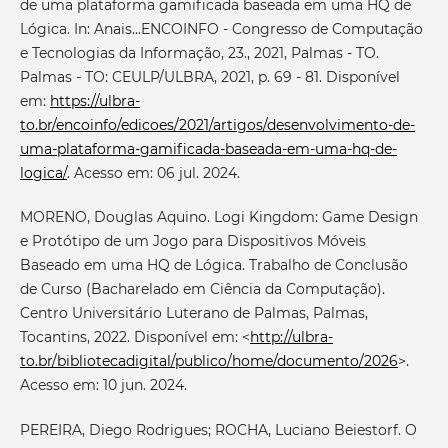
de uma plataforma gamificada baseada em uma HQ de
Lógica. In: Anais...ENCOINFO - Congresso de Computação
e Tecnologias da Informação, 23., 2021, Palmas - TO.
Palmas - TO: CEULP/ULBRA, 2021, p. 69 - 81. Disponível
em:
https://ulbra-
to.br/encoinfo/edicoes/2021/artigos/desenvolvimento-de-
uma-plataforma-gamificada-baseada-em-uma-hq-de-
logica/
. Acesso em: 06 jul. 2024.
MORENO, Douglas Aquino. Logi Kingdom: Game Design
e Protótipo de um Jogo para Dispositivos Móveis
Baseado em uma HQ de Lógica. Trabalho de Conclusão
de Curso (Bacharelado em Ciência da Computação).
Centro Universitário Luterano de Palmas, Palmas,
Tocantins, 2022. Disponível em: <
http://ulbra-
to.br/bibliotecadigital/publico/home/documento/2026
>.
Acesso em: 10 jun. 2024.
PEREIRA, Diego Rodrigues; ROCHA, Luciano Beiestorf. O