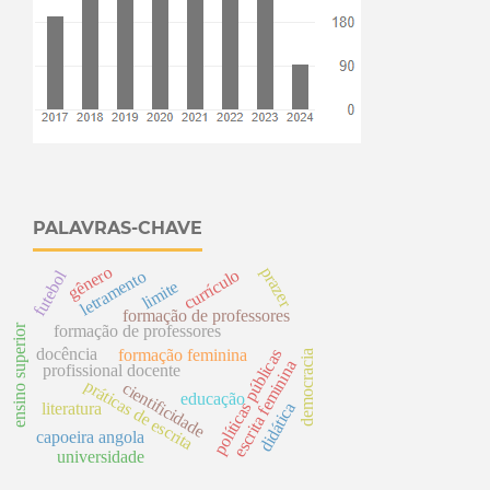
PALAVRAS-CHAVE
gênero
prazer
currículo
letramento
futebol
limite
formação de professores
ensino superior
formação de professores
docência
formação feminina
s
democracia
escrita feminina
profissional docente
práticas de escrita
cientificidade
educação
p
o
l
í
t
i
c
a
s
p
ú
b
l
i
c
a
didática
literatura
capoeira angola
universidade