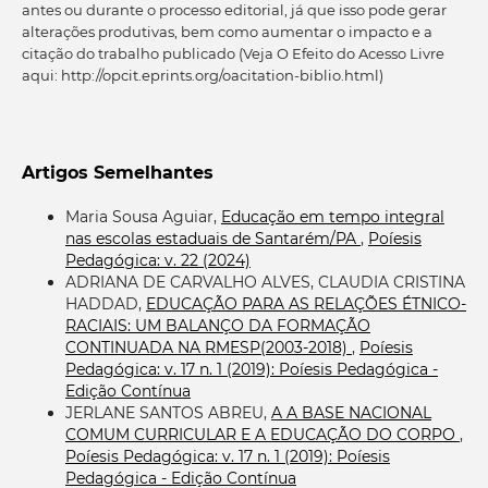
antes ou durante o processo editorial, já que isso pode gerar
alterações produtivas, bem como aumentar o impacto e a
citação do trabalho publicado (Veja O Efeito do Acesso Livre
aqui: http://opcit.eprints.org/oacitation-biblio.html)
Artigos Semelhantes
Maria Sousa Aguiar,
Educação em tempo integral
nas escolas estaduais de Santarém/PA
,
Poíesis
Pedagógica: v. 22 (2024)
ADRIANA DE CARVALHO ALVES, CLAUDIA CRISTINA
HADDAD,
EDUCAÇÃO PARA AS RELAÇÕES ÉTNICO-
RACIAIS: UM BALANÇO DA FORMAÇÃO
CONTINUADA NA RMESP(2003-2018)
,
Poíesis
Pedagógica: v. 17 n. 1 (2019): Poíesis Pedagógica -
Edição Contínua
JERLANE SANTOS ABREU,
A A BASE NACIONAL
COMUM CURRICULAR E A EDUCAÇÃO DO CORPO
,
Poíesis Pedagógica: v. 17 n. 1 (2019): Poíesis
Pedagógica - Edição Contínua