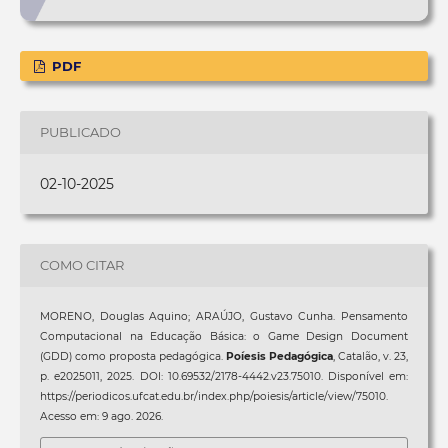
PDF
PUBLICADO
02-10-2025
COMO CITAR
MORENO, Douglas Aquino; ARAÚJO, Gustavo Cunha. Pensamento
Computacional na Educação Básica: o Game Design Document
(GDD) como proposta pedagógica.
Poíesis Pedagógica
, Catalão, v. 23,
p. e2025011, 2025. DOI: 10.69532/2178-4442.v23.75010. Disponível em:
https://periodicos.ufcat.edu.br/index.php/poiesis/article/view/75010.
Acesso em: 9 ago. 2026.