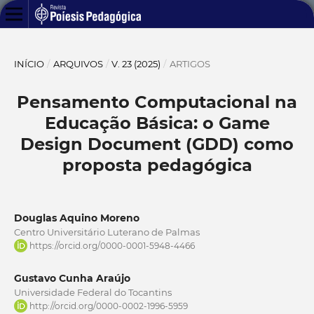
INÍCIO
/
ARQUIVOS
/
V. 23 (2025)
/
ARTIGOS
Pensamento Computacional na
Educação Básica: o Game
Design Document (GDD) como
proposta pedagógica
Douglas Aquino Moreno
Centro Universitário Luterano de Palmas
https://orcid.org/0000-0001-5948-4466
Gustavo Cunha Araújo
Universidade Federal do Tocantins
http://orcid.org/0000-0002-1996-5959