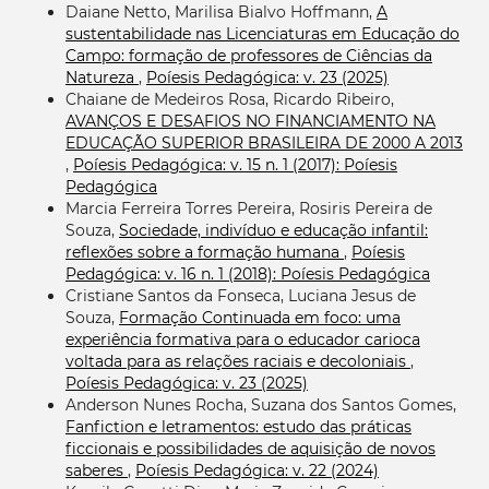
Daiane Netto, Marilisa Bialvo Hoffmann,
A
sustentabilidade nas Licenciaturas em Educação do
Campo: formação de professores de Ciências da
Natureza
,
Poíesis Pedagógica: v. 23 (2025)
Chaiane de Medeiros Rosa, Ricardo Ribeiro,
AVANÇOS E DESAFIOS NO FINANCIAMENTO NA
EDUCAÇÃO SUPERIOR BRASILEIRA DE 2000 A 2013
,
Poíesis Pedagógica: v. 15 n. 1 (2017): Poíesis
Pedagógica
Marcia Ferreira Torres Pereira, Rosiris Pereira de
Souza,
Sociedade, indivíduo e educação infantil:
reflexões sobre a formação humana
,
Poíesis
Pedagógica: v. 16 n. 1 (2018): Poíesis Pedagógica
Cristiane Santos da Fonseca, Luciana Jesus de
Souza,
Formação Continuada em foco: uma
experiência formativa para o educador carioca
voltada para as relações raciais e decoloniais
,
Poíesis Pedagógica: v. 23 (2025)
Anderson Nunes Rocha, Suzana dos Santos Gomes,
Fanfiction e letramentos: estudo das práticas
ficcionais e possibilidades de aquisição de novos
saberes
,
Poíesis Pedagógica: v. 22 (2024)