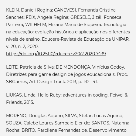
KLEIN, Danieli Regina; CANEVESI, Fernanda Cristina
Sanches; FEIX, Angela Regina; GRESELE, Jizéli Fonseca
Parreira; WILHELM, Elizane Maria de Siqueira. Tecnologia
na educação: evolução histórica e aplicação nos diferentes
níveis de ensino. Educere-Revista da Educação da UNIPAR,
v. 20, n. 2, 2020.
https://doi.org/10.25110/educere.v20i2.2020.7439
LEITE, Patrícia da Silva; DE MENDONÇA, Vinícius Godoy.
Diretrizes para game design de jogos educacionais. Proc.
SBGames, Art Design Track. 2013, p. 132-141.
LIUKAS, Linda. Hello Ruby: adventures in coding. Feiwel &
Friends, 2015.
MORENO, Douglas Aquino; SILVA, Stefan Lucas Aquino;
SOUZA, Calebe Loures Sampaio Eler de; SANTOS, Natanna
Rocha; BRITO, Parcilene Fernandes de. Desenvolvimento