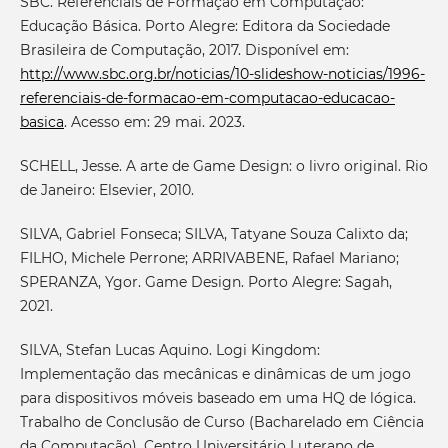
SBC. Referenciais de Formação em Computação:
Educação Básica. Porto Alegre: Editora da Sociedade
Brasileira de Computação, 2017. Disponível em:
http://www.sbc.org.br/noticias/10-slideshow-noticias/1996-
referenciais-de-formacao-em-computacao-educacao-
basica
. Acesso em: 29 mai. 2023.
SCHELL, Jesse. A arte de Game Design: o livro original. Rio
de Janeiro: Elsevier, 2010.
SILVA, Gabriel Fonseca; SILVA, Tatyane Souza Calixto da;
FILHO, Michele Perrone; ARRIVABENE, Rafael Mariano;
SPERANZA, Ygor. Game Design. Porto Alegre: Sagah,
2021.
SILVA, Stefan Lucas Aquino. Logi Kingdom:
Implementação das mecânicas e dinâmicas de um jogo
para dispositivos móveis baseado em uma HQ de lógica.
Trabalho de Conclusão de Curso (Bacharelado em Ciência
da Computação). Centro Universitário Luterano de