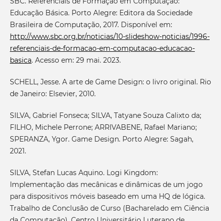
SBC. Referenciais de Formação em Computação:
Educação Básica. Porto Alegre: Editora da Sociedade
Brasileira de Computação, 2017. Disponível em:
http://www.sbc.org.br/noticias/10-slideshow-noticias/1996-
referenciais-de-formacao-em-computacao-educacao-
basica
. Acesso em: 29 mai. 2023.
SCHELL, Jesse. A arte de Game Design: o livro original. Rio
de Janeiro: Elsevier, 2010.
SILVA, Gabriel Fonseca; SILVA, Tatyane Souza Calixto da;
FILHO, Michele Perrone; ARRIVABENE, Rafael Mariano;
SPERANZA, Ygor. Game Design. Porto Alegre: Sagah,
2021.
SILVA, Stefan Lucas Aquino. Logi Kingdom:
Implementação das mecânicas e dinâmicas de um jogo
para dispositivos móveis baseado em uma HQ de lógica.
Trabalho de Conclusão de Curso (Bacharelado em Ciência
da Computação). Centro Universitário Luterano de