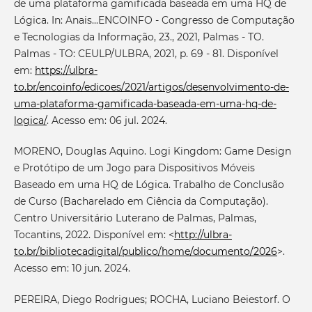
de uma plataforma gamificada baseada em uma HQ de
Lógica. In: Anais...ENCOINFO - Congresso de Computação
e Tecnologias da Informação, 23., 2021, Palmas - TO.
Palmas - TO: CEULP/ULBRA, 2021, p. 69 - 81. Disponível
em:
https://ulbra-
to.br/encoinfo/edicoes/2021/artigos/desenvolvimento-de-
uma-plataforma-gamificada-baseada-em-uma-hq-de-
logica/
. Acesso em: 06 jul. 2024.
MORENO, Douglas Aquino. Logi Kingdom: Game Design
e Protótipo de um Jogo para Dispositivos Móveis
Baseado em uma HQ de Lógica. Trabalho de Conclusão
de Curso (Bacharelado em Ciência da Computação).
Centro Universitário Luterano de Palmas, Palmas,
Tocantins, 2022. Disponível em: <
http://ulbra-
to.br/bibliotecadigital/publico/home/documento/2026
>.
Acesso em: 10 jun. 2024.
PEREIRA, Diego Rodrigues; ROCHA, Luciano Beiestorf. O