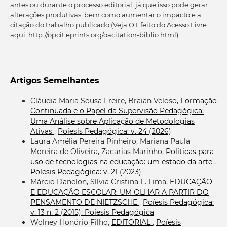
antes ou durante o processo editorial, já que isso pode gerar
alterações produtivas, bem como aumentar o impacto e a
citação do trabalho publicado (Veja O Efeito do Acesso Livre
aqui: http://opcit.eprints.org/oacitation-biblio.html)
Artigos Semelhantes
Cláudia Maria Sousa Freire, Braian Veloso,
Formação
Continuada e o Papel da Supervisão Pedagógica:
Uma Análise sobre Aplicação de Metodologias
Ativas
,
Poíesis Pedagógica: v. 24 (2026)
Laura Amélia Pereira Pinheiro, Mariana Paula
Moreira de Oliveira, Zacarias Marinho,
Políticas para
uso de tecnologias na educação: um estado da arte
,
Poíesis Pedagógica: v. 21 (2023)
Márcio Danelon, Sílvia Cristina F. Lima,
EDUCAÇÃO
E EDUCAÇÃO ESCOLAR: UM OLHAR A PARTIR DO
PENSAMENTO DE NIETZSCHE
,
Poíesis Pedagógica:
v. 13 n. 2 (2015): Poíesis Pedagógica
Wolney Honório Filho,
EDITORIAL
,
Poíesis