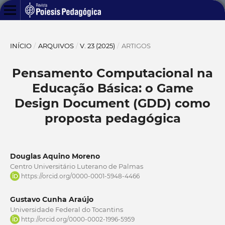
INÍCIO
/
ARQUIVOS
/
V. 23 (2025)
/
ARTIGOS
Pensamento Computacional na
Educação Básica: o Game
Design Document (GDD) como
proposta pedagógica
Douglas Aquino Moreno
Centro Universitário Luterano de Palmas
https://orcid.org/0000-0001-5948-4466
Gustavo Cunha Araújo
Universidade Federal do Tocantins
http://orcid.org/0000-0002-1996-5959