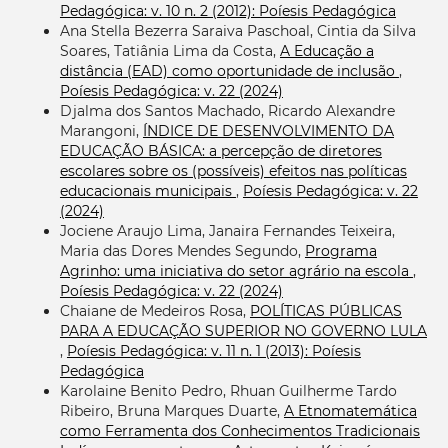
Pedagógica: v. 10 n. 2 (2012): Poíesis Pedagógica
Ana Stella Bezerra Saraiva Paschoal, Cintia da Silva
Soares, Tatiânia Lima da Costa,
A Educação a
distância (EAD) como oportunidade de inclusão
,
Poíesis Pedagógica: v. 22 (2024)
Djalma dos Santos Machado, Ricardo Alexandre
Marangoni,
ÍNDICE DE DESENVOLVIMENTO DA
EDUCAÇÃO BÁSICA: a percepção de diretores
escolares sobre os (possíveis) efeitos nas políticas
educacionais municipais
,
Poíesis Pedagógica: v. 22
(2024)
Jociene Araujo Lima, Janaira Fernandes Teixeira,
Maria das Dores Mendes Segundo,
Programa
Agrinho: uma iniciativa do setor agrário na escola
,
Poíesis Pedagógica: v. 22 (2024)
Chaiane de Medeiros Rosa,
POLÍTICAS PÚBLICAS
PARA A EDUCAÇÃO SUPERIOR NO GOVERNO LULA
,
Poíesis Pedagógica: v. 11 n. 1 (2013): Poíesis
Pedagógica
Karolaine Benito Pedro, Rhuan Guilherme Tardo
Ribeiro, Bruna Marques Duarte,
A Etnomatemática
como Ferramenta dos Conhecimentos Tradicionais