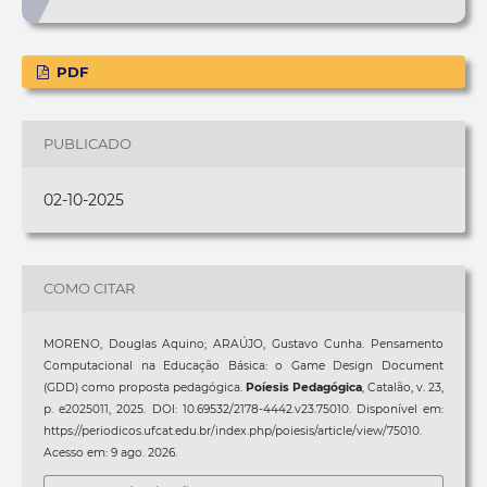
PDF
PUBLICADO
02-10-2025
COMO CITAR
MORENO, Douglas Aquino; ARAÚJO, Gustavo Cunha. Pensamento
Computacional na Educação Básica: o Game Design Document
(GDD) como proposta pedagógica.
Poíesis Pedagógica
, Catalão, v. 23,
p. e2025011, 2025. DOI: 10.69532/2178-4442.v23.75010. Disponível em:
https://periodicos.ufcat.edu.br/index.php/poiesis/article/view/75010.
Acesso em: 9 ago. 2026.