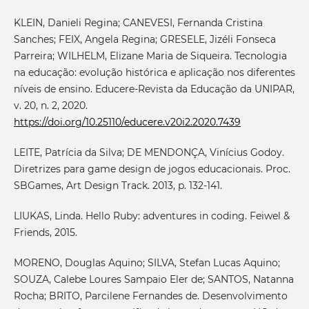
KLEIN, Danieli Regina; CANEVESI, Fernanda Cristina
Sanches; FEIX, Angela Regina; GRESELE, Jizéli Fonseca
Parreira; WILHELM, Elizane Maria de Siqueira. Tecnologia
na educação: evolução histórica e aplicação nos diferentes
níveis de ensino. Educere-Revista da Educação da UNIPAR,
v. 20, n. 2, 2020.
https://doi.org/10.25110/educere.v20i2.2020.7439
LEITE, Patrícia da Silva; DE MENDONÇA, Vinícius Godoy.
Diretrizes para game design de jogos educacionais. Proc.
SBGames, Art Design Track. 2013, p. 132-141.
LIUKAS, Linda. Hello Ruby: adventures in coding. Feiwel &
Friends, 2015.
MORENO, Douglas Aquino; SILVA, Stefan Lucas Aquino;
SOUZA, Calebe Loures Sampaio Eler de; SANTOS, Natanna
Rocha; BRITO, Parcilene Fernandes de. Desenvolvimento