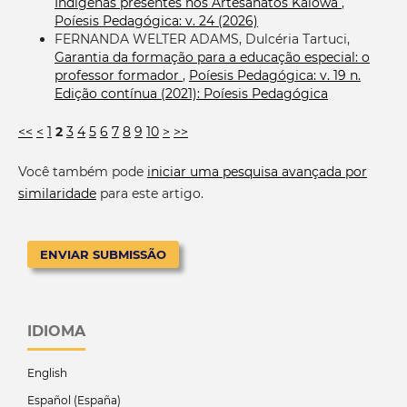
Indígenas presentes nos Artesanatos Kaiowá
,
Poíesis Pedagógica: v. 24 (2026)
FERNANDA WELTER ADAMS, Dulcéria Tartuci,
Garantia da formação para a educação especial: o
professor formador
,
Poíesis Pedagógica: v. 19 n.
Edição contínua (2021): Poíesis Pedagógica
<<
<
1
2
3
4
5
6
7
8
9
10
>
>>
Você também pode
iniciar uma pesquisa avançada por
similaridade
para este artigo.
ENVIAR SUBMISSÃO
IDIOMA
English
Español (España)