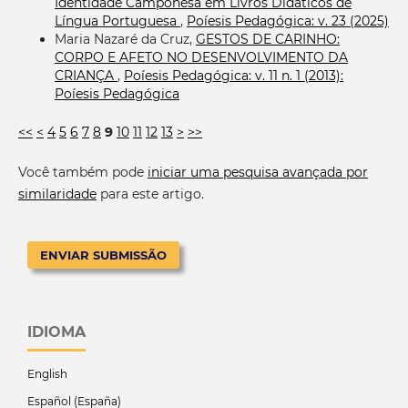
Identidade Camponesa em Livros Didáticos de
Língua Portuguesa
,
Poíesis Pedagógica: v. 23 (2025)
Maria Nazaré da Cruz,
GESTOS DE CARINHO:
CORPO E AFETO NO DESENVOLVIMENTO DA
CRIANÇA
,
Poíesis Pedagógica: v. 11 n. 1 (2013):
Poíesis Pedagógica
<<
<
4
5
6
7
8
9
10
11
12
13
>
>>
Você também pode
iniciar uma pesquisa avançada por
similaridade
para este artigo.
ENVIAR SUBMISSÃO
IDIOMA
English
Español (España)