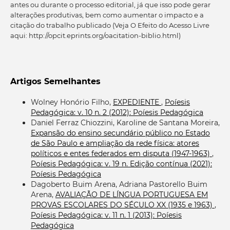
antes ou durante o processo editorial, já que isso pode gerar
alterações produtivas, bem como aumentar o impacto e a
citação do trabalho publicado (Veja O Efeito do Acesso Livre
aqui: http://opcit.eprints.org/oacitation-biblio.html)
Artigos Semelhantes
Wolney Honório Filho,
EXPEDIENTE
,
Poíesis
Pedagógica: v. 10 n. 2 (2012): Poíesis Pedagógica
Daniel Ferraz Chiozzini, Karoline de Santana Moreira,
Expansão do ensino secundário público no Estado
de São Paulo e ampliação da rede física: atores
políticos e entes federados em disputa (1947-1963)
,
Poíesis Pedagógica: v. 19 n. Edição contínua (2021):
Poíesis Pedagógica
Dagoberto Buim Arena, Adriana Pastorello Buim
Arena,
AVALIAÇÃO DE LÍNGUA PORTUGUESA EM
PROVAS ESCOLARES DO SÉCULO XX (1935 e 1963)
,
Poíesis Pedagógica: v. 11 n. 1 (2013): Poíesis
Pedagógica