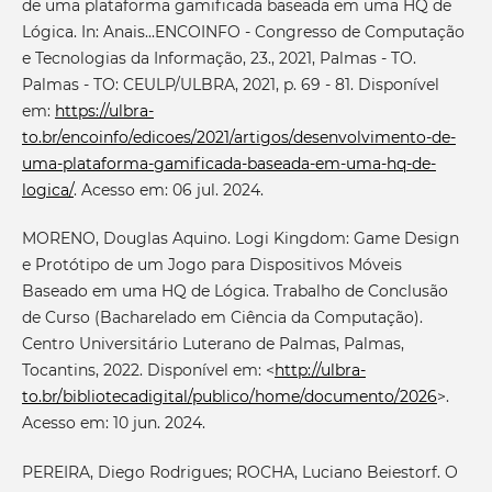
de uma plataforma gamificada baseada em uma HQ de
Lógica. In: Anais...ENCOINFO - Congresso de Computação
e Tecnologias da Informação, 23., 2021, Palmas - TO.
Palmas - TO: CEULP/ULBRA, 2021, p. 69 - 81. Disponível
em:
https://ulbra-
to.br/encoinfo/edicoes/2021/artigos/desenvolvimento-de-
uma-plataforma-gamificada-baseada-em-uma-hq-de-
logica/
. Acesso em: 06 jul. 2024.
MORENO, Douglas Aquino. Logi Kingdom: Game Design
e Protótipo de um Jogo para Dispositivos Móveis
Baseado em uma HQ de Lógica. Trabalho de Conclusão
de Curso (Bacharelado em Ciência da Computação).
Centro Universitário Luterano de Palmas, Palmas,
Tocantins, 2022. Disponível em: <
http://ulbra-
to.br/bibliotecadigital/publico/home/documento/2026
>.
Acesso em: 10 jun. 2024.
PEREIRA, Diego Rodrigues; ROCHA, Luciano Beiestorf. O