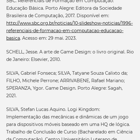
SBC. Referenciais de Formação em Computação:
Educação Básica. Porto Alegre: Editora da Sociedade
Brasileira de Computação, 2017. Disponível em:
http://www.sbc.org.br/noticias/10-slideshow-noticias/1996-
referenciais-de-formacao-em-computacao-educacao-
basica
. Acesso em: 29 mai. 2023.
SCHELL, Jesse. A arte de Game Design: o livro original. Rio
de Janeiro: Elsevier, 2010.
SILVA, Gabriel Fonseca; SILVA, Tatyane Souza Calixto da;
FILHO, Michele Perrone; ARRIVABENE, Rafael Mariano;
SPERANZA, Ygor. Game Design. Porto Alegre: Sagah,
2021.
SILVA, Stefan Lucas Aquino. Logi Kingdom:
Implementação das mecânicas e dinâmicas de um jogo
para dispositivos móveis baseado em uma HQ de lógica.
Trabalho de Conclusão de Curso (Bacharelado em Ciência
da Computação). Centro Universitário Luterano de