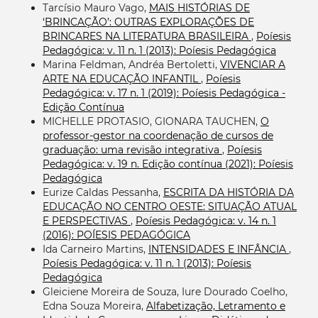
Tarcísio Mauro Vago,
MAIS HISTÓRIAS DE
‘BRINCAÇÃO’: OUTRAS EXPLORAÇÕES DE
BRINCARES NA LITERATURA BRASILEIRA
,
Poíesis
Pedagógica: v. 11 n. 1 (2013): Poíesis Pedagógica
Marina Feldman, Andréa Bertoletti,
VIVENCIAR A
ARTE NA EDUCAÇÃO INFANTIL
,
Poíesis
Pedagógica: v. 17 n. 1 (2019): Poíesis Pedagógica -
Edição Contínua
MICHELLE PROTASIO, GIONARA TAUCHEN,
O
professor-gestor na coordenação de cursos de
graduação: uma revisão integrativa
,
Poíesis
Pedagógica: v. 19 n. Edição contínua (2021): Poíesis
Pedagógica
Eurize Caldas Pessanha,
ESCRITA DA HISTÓRIA DA
EDUCAÇÃO NO CENTRO OESTE: SITUAÇÃO ATUAL
E PERSPECTIVAS
,
Poíesis Pedagógica: v. 14 n. 1
(2016): POÍESIS PEDAGÓGICA
Ida Carneiro Martins,
INTENSIDADES E INFÂNCIA
,
Poíesis Pedagógica: v. 11 n. 1 (2013): Poíesis
Pedagógica
Gleiciene Moreira de Souza, Iure Dourado Coelho,
Edna Souza Moreira,
Alfabetização, Letramento e