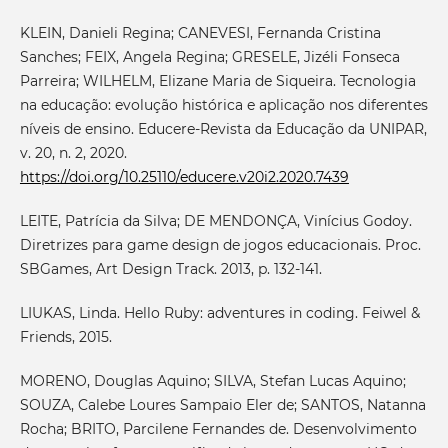
KLEIN, Danieli Regina; CANEVESI, Fernanda Cristina
Sanches; FEIX, Angela Regina; GRESELE, Jizéli Fonseca
Parreira; WILHELM, Elizane Maria de Siqueira. Tecnologia
na educação: evolução histórica e aplicação nos diferentes
níveis de ensino. Educere-Revista da Educação da UNIPAR,
v. 20, n. 2, 2020.
https://doi.org/10.25110/educere.v20i2.2020.7439
LEITE, Patrícia da Silva; DE MENDONÇA, Vinícius Godoy.
Diretrizes para game design de jogos educacionais. Proc.
SBGames, Art Design Track. 2013, p. 132-141.
LIUKAS, Linda. Hello Ruby: adventures in coding. Feiwel &
Friends, 2015.
MORENO, Douglas Aquino; SILVA, Stefan Lucas Aquino;
SOUZA, Calebe Loures Sampaio Eler de; SANTOS, Natanna
Rocha; BRITO, Parcilene Fernandes de. Desenvolvimento