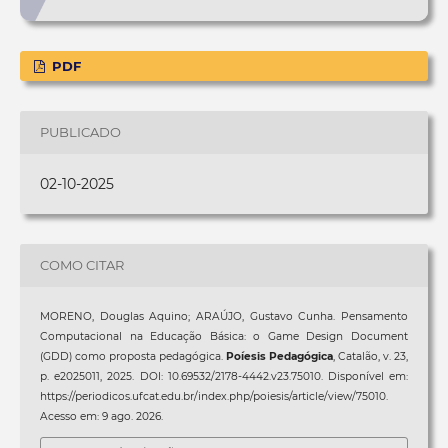
PDF
PUBLICADO
02-10-2025
COMO CITAR
MORENO, Douglas Aquino; ARAÚJO, Gustavo Cunha. Pensamento
Computacional na Educação Básica: o Game Design Document
(GDD) como proposta pedagógica.
Poíesis Pedagógica
, Catalão, v. 23,
p. e2025011, 2025. DOI: 10.69532/2178-4442.v23.75010. Disponível em:
https://periodicos.ufcat.edu.br/index.php/poiesis/article/view/75010.
Acesso em: 9 ago. 2026.