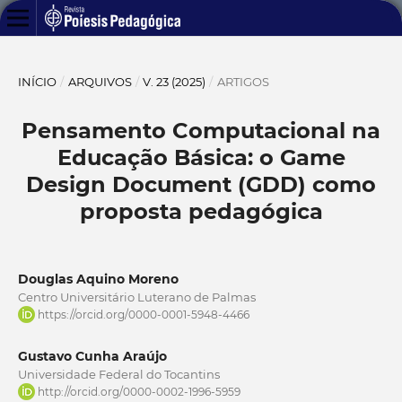
INÍCIO
/
ARQUIVOS
/
V. 23 (2025)
/
ARTIGOS
Pensamento Computacional na
Educação Básica: o Game
Design Document (GDD) como
proposta pedagógica
Douglas Aquino Moreno
Centro Universitário Luterano de Palmas
https://orcid.org/0000-0001-5948-4466
Gustavo Cunha Araújo
Universidade Federal do Tocantins
http://orcid.org/0000-0002-1996-5959