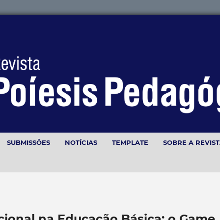
SUBMISSÕES
NOTÍCIAS
TEMPLATE
SOBRE A REVIS
onal na Educação Básica: o Game