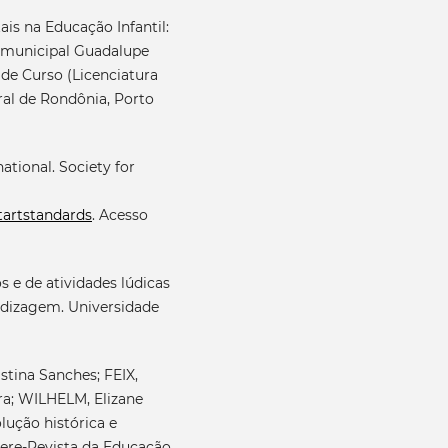
is na Educação Infantil:
a municipal Guadalupe
 de Curso (Licenciatura
al de Rondônia, Porto
national. Society for
tartstandards
. Acesso
os e de atividades lúdicas
ndizagem. Universidade
stina Sanches; FEIX,
ra; WILHELM, Elizane
lução histórica e
ucere-Revista da Educação