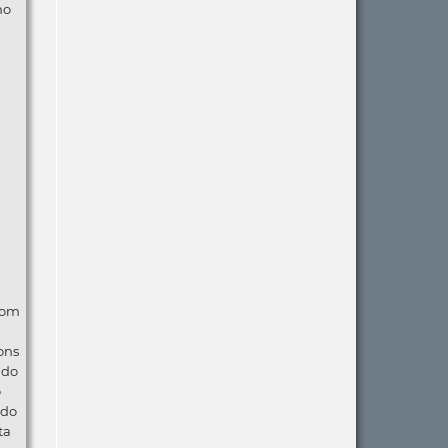
no
com
ons
ndo
o
 do
ta