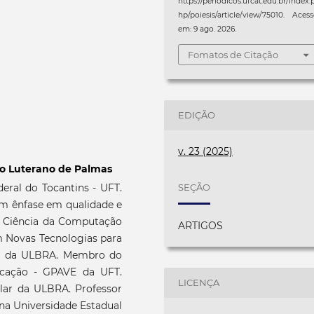
https://periodicos.ufcat.edu.br/index.
hp/poiesis/article/view/75010. Aces
em: 9 ago. 2026.
Fomatos de Citação
EDIÇÃO
v. 23 (2025)
io Luterano de Palmas
ral do Tocantins - UFT.
SEÇÃO
m ênfase em qualidade e
m Ciência da Computação
ARTIGOS
 Novas Tecnologias para
E da ULBRA. Membro do
ucação - GPAVE da UFT.
LICENÇA
lar da ULBRA. Professor
 na Universidade Estadual