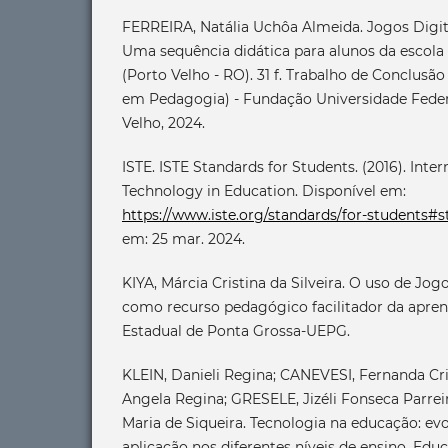
FERREIRA, Natália Uchôa Almeida. Jogos Digita
Uma sequência didática para alunos da escol
(Porto Velho - RO). 31 f. Trabalho de Conclusão
em Pedagogia) - Fundação Universidade Feder
Velho, 2024.
ISTE. ISTE Standards for Students. (2016). Inter
Technology in Education. Disponível em:
https://www.iste.org/standards/for-students#s
em: 25 mar. 2024.
KIYA, Márcia Cristina da Silveira. O uso de Jog
como recurso pedagógico facilitador da apre
Estadual de Ponta Grossa-UEPG.
KLEIN, Danieli Regina; CANEVESI, Fernanda Cri
Angela Regina; GRESELE, Jizéli Fonseca Parrei
Maria de Siqueira. Tecnologia na educação: evo
aplicação nos diferentes níveis de ensino. Ed