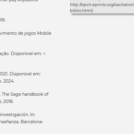
http://opcit.eprints.org/oacitation
biblio.html)
19.
lvimento de jogos Mobile
ão. Disponível em: <
021. Disponível em:
. 2024.
. The Sage handbook of
, 2018.
nvestigación. In:
enseñanza. Barcelona-