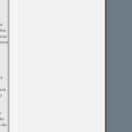
ão
lho
icar
como
ir
 sua
o
o
do
o do