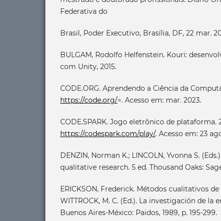
Federativa do
Brasil, Poder Executivo, Brasília, DF, 22 mar. 20
BULGAM, Rodolfo Helfenstein. Kouri: desenvo
com Unity, 2015.
CODE.ORG. Aprendendo a Ciência da Computaç
https://code.org/
>. Acesso em: mar. 2023.
CODE.SPARK. Jogo eletrônico de plataforma. 2
https://codespark.com/play/
. Acesso em: 23 ago
DENZIN, Norman K.; LINCOLN, Yvonna S. (Eds.)
qualitative research. 5 ed. Thousand Oaks: Sage
ERICKSON, Frederick. Métodos cualitativos de i
WITTROCK, M. C. (Ed.). La investigación de la 
Buenos Aires-México: Paidos, 1989, p. 195-299.