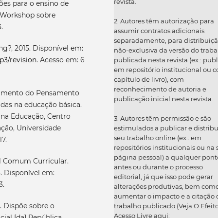
revista.
es para o ensino de
X Workshop sobre
2. Autores têm autorização para
.
assumir contratos adicionais
separadamente, para distribuiç
g?, 2015. Disponível em:
não-exclusiva da versão do traba
p3/revision
. Acesso em: 6
publicada nesta revista (ex.: publ
em repositório institucional ou 
capítulo de livro), com
reconhecimento de autoria e
imento do Pensamento
publicação inicial nesta revista.
das na educação básica.
a na Educação, Centro
3. Autores têm permissão e são
ação, Universidade
estimulados a publicar e distribu
seu trabalho online (ex.: em
17.
repositórios institucionais ou na
página pessoal) a qualquer pont
al Comum Curricular.
antes ou durante o processo
8. Disponível em:
editorial, já que isso pode gerar
3.
alterações produtivas, bem com
aumentar o impacto e a citação 
. Dispõe sobre o
trabalho publicado (Veja O Efeit
Acesso Livre aqui:
cial [da] República