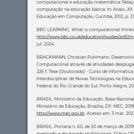
computacional e educação matemática: Relaçõ
computação na educação básica. In: Anais...X
Educação em Computação, Curitiba, 2012, p. 23
BBC LEARNING. What is computational thinkin
http://www.bbc.co.uk/education/guides/zp92m
jul. 2024.
BRACKMANN, Christian Puhlmann. Desenvolv
Computacional através de atividades despluga
226 f. Tese (Doutorado) - Curso de Informátic
Interdisciplinar de Novas Tecnologias na Educ
Federal do Rio Grande do Sul, Porto Alegre, 20
BRASIL. Ministério da Educação. Base Nacion
Ministério da Educação, Brasília, DF: MEC, 201
http://www.mec.gov.br
. Acesso em: 3 mar. 202
BRASIL. Portaria n. 60, de 20 de março de 2019
mestrado e doutorado profissionais. Diário Ofi