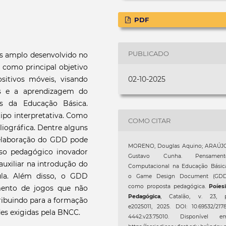
PDF
PUBLICADO
s amplo desenvolvido no
 como principal objetivo
itivos móveis, visando
02-10-2025
es e a aprendizagem do
s da Educação Básica.
ipo interpretativa. Como
COMO CITAR
bliográfica. Dentre alguns
e elaboração do GDD pode
MORENO, Douglas Aquino; ARAÚJO
so pedagógico inovador
Gustavo Cunha. Pensament
auxiliar na introdução do
Computacional na Educação Básica
la. Além disso, o GDD
o Game Design Document (GDD
como proposta pedagógica.
Poíes
imento de jogos que não
Pedagógica
, Catalão, v. 23, p
ibuindo para a formação
e2025011, 2025. DOI: 10.69532/217
des exigidas pela BNCC.
4442.v23.75010. Disponível em