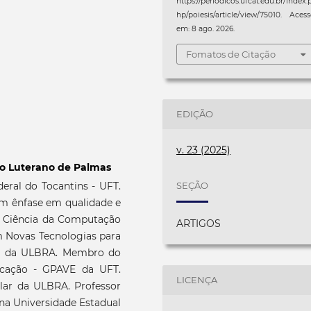
https://periodicos.ufcat.edu.br/index.
hp/poiesis/article/view/75010. Aces
em: 8 ago. 2026.
Fomatos de Citação
EDIÇÃO
v. 23 (2025)
io Luterano de Palmas
ral do Tocantins - UFT.
SEÇÃO
m ênfase em qualidade e
m Ciência da Computação
ARTIGOS
 Novas Tecnologias para
E da ULBRA. Membro do
ucação - GPAVE da UFT.
LICENÇA
lar da ULBRA. Professor
 na Universidade Estadual