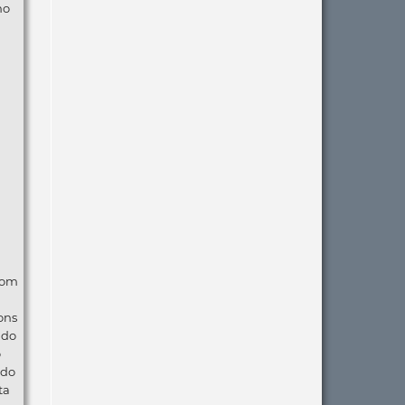
no
com
ons
ndo
o
 do
ta