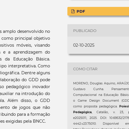
PDF
PUBLICADO
s amplo desenvolvido no
 como principal objetivo
itivos móveis, visando
02-10-2025
es e a aprendizagem do
s da Educação Básica.
ipo interpretativa. Como
COMO CITAR
bliográfica. Dentre alguns
e elaboração do GDD pode
MORENO, Douglas Aquino; ARAÚJO
so pedagógico inovador
Gustavo Cunha. Pensament
auxiliar na introdução do
Computacional na Educação Básica
la. Além disso, o GDD
o Game Design Document (GDD
como proposta pedagógica.
Poíes
imento de jogos que não
Pedagógica
, Catalão, v. 23, p
ibuindo para a formação
e2025011, 2025. DOI: 10.69532/217
des exigidas pela BNCC.
4442.v23.75010. Disponível em