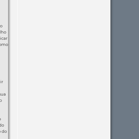
ão
lho
icar
como
ir
 sua
o
o
do
o do