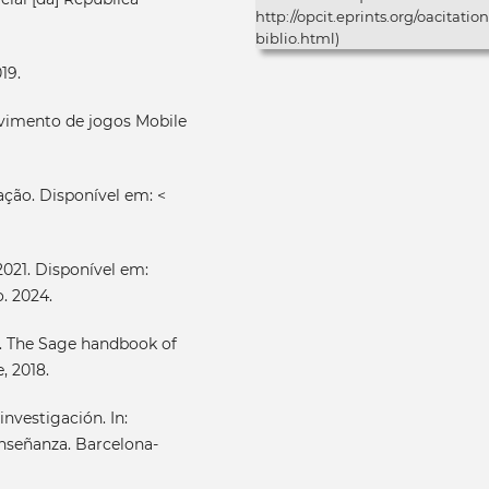
http://opcit.eprints.org/oacitation
biblio.html)
19.
lvimento de jogos Mobile
ão. Disponível em: <
021. Disponível em:
. 2024.
. The Sage handbook of
, 2018.
nvestigación. In:
enseñanza. Barcelona-