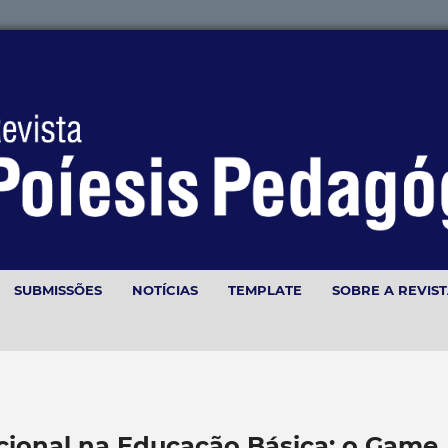
SUBMISSÕES
NOTÍCIAS
TEMPLATE
SOBRE A REVIS
onal na Educação Básica: o Game