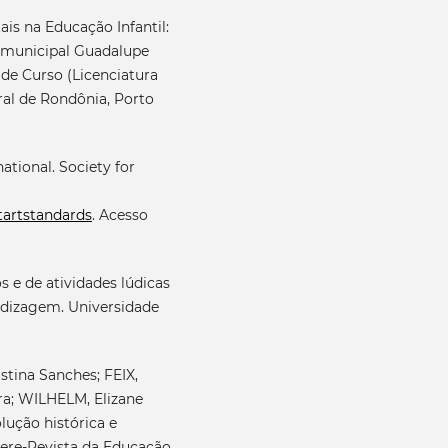
is na Educação Infantil:
a municipal Guadalupe
 de Curso (Licenciatura
al de Rondônia, Porto
national. Society for
tartstandards
. Acesso
os e de atividades lúdicas
ndizagem. Universidade
stina Sanches; FEIX,
ra; WILHELM, Elizane
lução histórica e
ucere-Revista da Educação