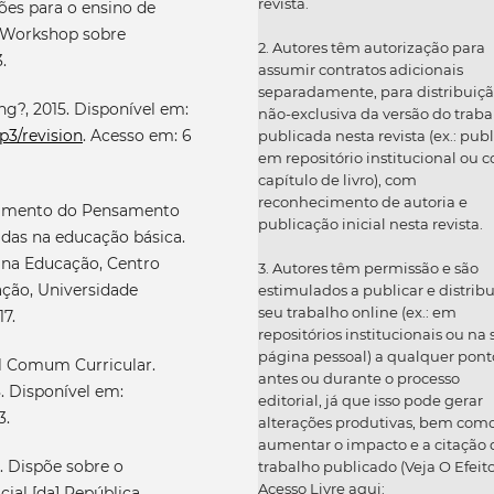
revista.
es para o ensino de
X Workshop sobre
2. Autores têm autorização para
.
assumir contratos adicionais
separadamente, para distribuiç
g?, 2015. Disponível em:
não-exclusiva da versão do traba
p3/revision
. Acesso em: 6
publicada nesta revista (ex.: publ
em repositório institucional ou 
capítulo de livro), com
reconhecimento de autoria e
imento do Pensamento
publicação inicial nesta revista.
das na educação básica.
a na Educação, Centro
3. Autores têm permissão e são
ação, Universidade
estimulados a publicar e distribu
seu trabalho online (ex.: em
17.
repositórios institucionais ou na
página pessoal) a qualquer pont
al Comum Curricular.
antes ou durante o processo
8. Disponível em:
editorial, já que isso pode gerar
3.
alterações produtivas, bem com
aumentar o impacto e a citação 
. Dispõe sobre o
trabalho publicado (Veja O Efeit
Acesso Livre aqui:
cial [da] República