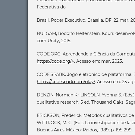
Federativa do
Brasil, Poder Executivo, Brasília, DF, 22 mar. 20
BULGAM, Rodolfo Helfenstein. Kouri: desenvo
com Unity, 2015.
CODE.ORG. Aprendendo a Ciência da Computaç
https://code.org/
>. Acesso em: mar. 2023.
CODE.SPARK. Jogo eletrônico de plataforma. 2
https://codespark.com/play/
. Acesso em: 23 ago
DENZIN, Norman K.; LINCOLN, Yvonna S. (Eds.)
qualitative research. 5 ed. Thousand Oaks: Sage
ERICKSON, Frederick. Métodos cualitativos de i
WITTROCK, M. C. (Ed.). La investigación de la 
Buenos Aires-México: Paidos, 1989, p. 195-299.