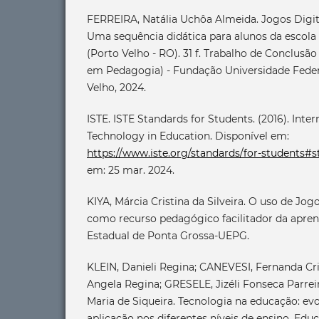
FERREIRA, Natália Uchôa Almeida. Jogos Digita
Uma sequência didática para alunos da escol
(Porto Velho - RO). 31 f. Trabalho de Conclusão
em Pedagogia) - Fundação Universidade Feder
Velho, 2024.
ISTE. ISTE Standards for Students. (2016). Inter
Technology in Education. Disponível em:
https://www.iste.org/standards/for-students#s
em: 25 mar. 2024.
KIYA, Márcia Cristina da Silveira. O uso de Jog
como recurso pedagógico facilitador da apre
Estadual de Ponta Grossa-UEPG.
KLEIN, Danieli Regina; CANEVESI, Fernanda Cri
Angela Regina; GRESELE, Jizéli Fonseca Parrei
Maria de Siqueira. Tecnologia na educação: evo
aplicação nos diferentes níveis de ensino. Ed