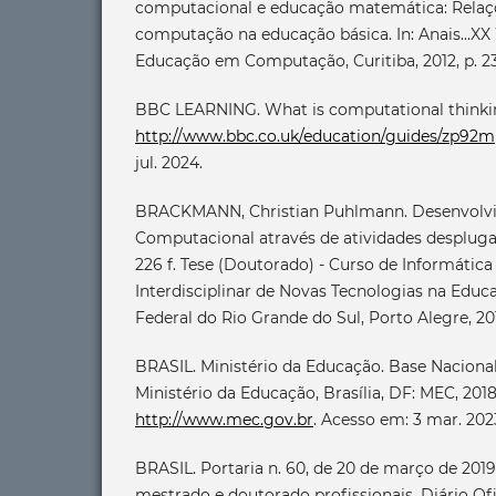
computacional e educação matemática: Relaçõ
computação na educação básica. In: Anais...X
Educação em Computação, Curitiba, 2012, p. 23
BBC LEARNING. What is computational thinkin
http://www.bbc.co.uk/education/guides/zp92m
jul. 2024.
BRACKMANN, Christian Puhlmann. Desenvolv
Computacional através de atividades despluga
226 f. Tese (Doutorado) - Curso de Informátic
Interdisciplinar de Novas Tecnologias na Educ
Federal do Rio Grande do Sul, Porto Alegre, 20
BRASIL. Ministério da Educação. Base Nacion
Ministério da Educação, Brasília, DF: MEC, 201
http://www.mec.gov.br
. Acesso em: 3 mar. 202
BRASIL. Portaria n. 60, de 20 de março de 2019
mestrado e doutorado profissionais. Diário Ofi