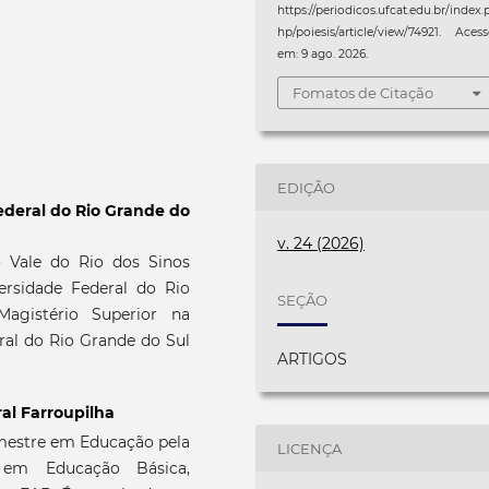
https://periodicos.ufcat.edu.br/index.
hp/poiesis/article/view/74921. Aces
em: 9 ago. 2026.
Fomatos de Citação
EDIÇÃO
ederal do Rio Grande do
v. 24 (2026)
 Vale do Rio dos Sinos
rsidade Federal do Rio
SEÇÃO
agistério Superior na
al do Rio Grande do Sul
ARTIGOS
ral Farroupilha
mestre em Educação pela
LICENÇA
 em Educação Básica,