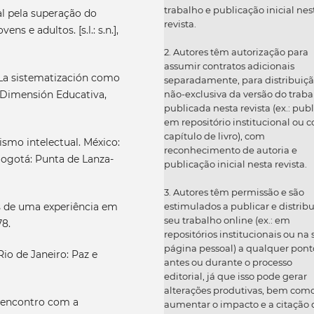
trabalho e publicação inicial nes
al pela superação do
revista.
s e adultos. [s.l.: s.n.],
2. Autores têm autorização para
assumir contratos adicionais
La sistematización como
separadamente, para distribuiç
: Dimensión Educativa,
não-exclusiva da versão do traba
publicada nesta revista (ex.: publ
em repositório institucional ou 
capítulo de livro), com
ismo intelectual. México:
reconhecimento de autoria e
Bogotá: Punta de Lanza-
publicação inicial nesta revista.
3. Autores têm permissão e são
os de uma experiência em
estimulados a publicar e distribu
seu trabalho online (ex.: em
78.
repositórios institucionais ou na
página pessoal) a qualquer pont
Rio de Janeiro: Paz e
antes ou durante o processo
editorial, já que isso pode gerar
alterações produtivas, bem com
eencontro com a
aumentar o impacto e a citação 