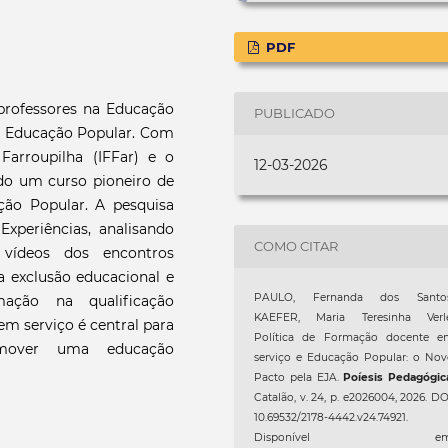
PDF
professores na Educação
PUBLICADO
da Educação Popular. Com
Farroupilha (IFFar) e o
12-03-2026
ido um curso pioneiro de
ão Popular. A pesquisa
Experiências, analisando
COMO CITAR
 vídeos dos encontros
a exclusão educacional e
PAULO, Fernanda dos Santos
ação na qualificação
KAEFER, Maria Teresinha Verle
m serviço é central para
Política de Formação docente e
romover uma educação
serviço e Educação Popular: o No
Pacto pela EJA.
Poíesis Pedagógic
Catalão, v. 24, p. e2026004, 2026. DO
10.69532/2178-4442.v24.74921.
Disponível em