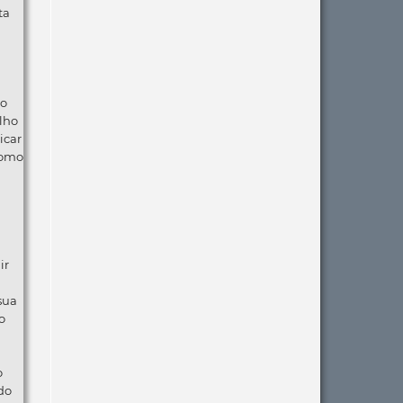
ta
ão
lho
icar
como
ir
 sua
o
o
do