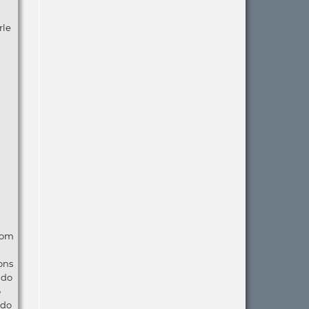
rle
com
ons
ndo
o
 do