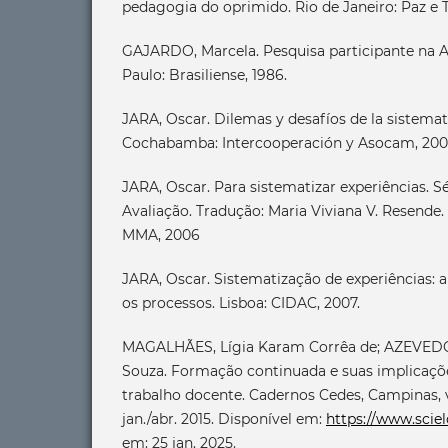
pedagogia do oprimido. Rio de Janeiro: Paz e T
GAJARDO, Marcela. Pesquisa participante na A
Paulo: Brasiliense, 1986.
JARA, Oscar. Dilemas y desafíos de la sistemat
Cochabamba: Intercooperación y Asocam, 200
JARA, Oscar. Para sistematizar experiências. 
Avaliação. Tradução: Maria Viviana V. Resende. 2ª
MMA, 2006
JARA, Oscar. Sistematização de experiências: 
os processos. Lisboa: CIDAC, 2007.
MAGALHÃES, Lígia Karam Corrêa de; AZEVEDO,
Souza. Formação continuada e suas implicações
trabalho docente. Cadernos Cedes, Campinas, v. 3
jan./abr. 2015. Disponível em:
https://www.sciel
em: 25 jan. 2025.