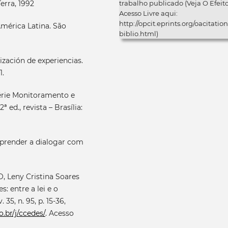
erra, 1992
trabalho publicado (Veja O Efeit
Acesso Livre aqui:
http://opcit.eprints.org/oacitation
mérica Latina. São
biblio.html)
ización de experiencias.
1.
Série Monitoramento e
 ed., revista – Brasília:
aprender a dialogar com
 Leny Cristina Soares
: entre a lei e o
5, n. 95, p. 15-36,
o.br/j/ccedes/
. Acesso