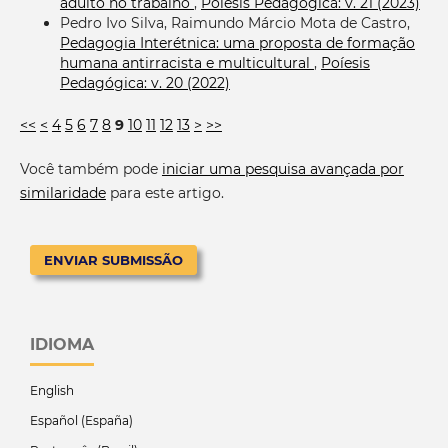
adulto no trabalho
,
Poíesis Pedagógica: v. 21 (2023)
Pedro Ivo Silva, Raimundo Márcio Mota de Castro,
Pedagogia Interétnica: uma proposta de formação
humana antirracista e multicultural
,
Poíesis
Pedagógica: v. 20 (2022)
<<
<
4
5
6
7
8
9
10
11
12
13
>
>>
Você também pode
iniciar uma pesquisa avançada por
similaridade
para este artigo.
ENVIAR SUBMISSÃO
IDIOMA
English
Español (España)