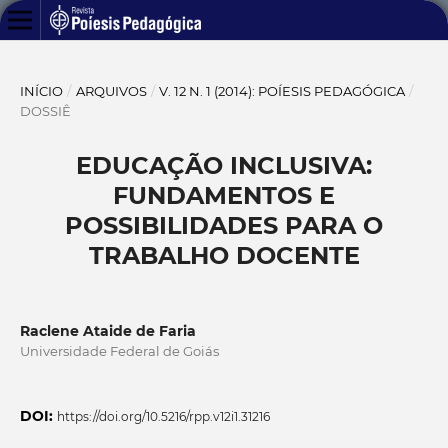
INÍCIO
/
ARQUIVOS
/
V. 12 N. 1 (2014): POÍESIS PEDAGÓGICA
/
DOSSIÊ
EDUCAÇÃO INCLUSIVA:
FUNDAMENTOS E
POSSIBILIDADES PARA O
TRABALHO DOCENTE
Raclene Ataide de Faria
Universidade Federal de Goiás
DOI:
https://doi.org/10.5216/rpp.v12i1.31216