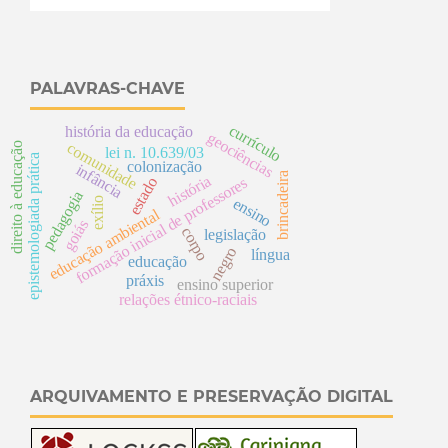
PALAVRAS-CHAVE
currículo
história da educação
geociências
comunidade
direito à educação
lei n. 10.639/03
epistemologiada prática
colonização
infância
brincadeira
história
formação inicial de professores
estado
pedagogia
ensino
exílio
educação ambiental
goiás
corpo
legislação
negro
língua
educação
práxis
ensino superior
relações étnico-raciais
ARQUIVAMENTO E PRESERVAÇÃO DIGITAL