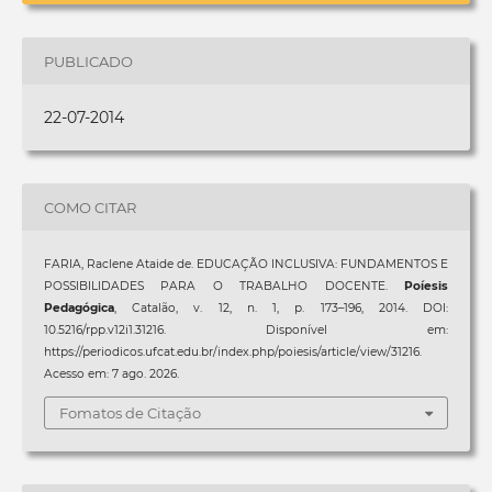
PUBLICADO
22-07-2014
COMO CITAR
FARIA, Raclene Ataide de. EDUCAÇÃO INCLUSIVA: FUNDAMENTOS E
POSSIBILIDADES PARA O TRABALHO DOCENTE.
Poíesis
Pedagógica
, Catalão, v. 12, n. 1, p. 173–196, 2014. DOI:
10.5216/rpp.v12i1.31216. Disponível em:
https://periodicos.ufcat.edu.br/index.php/poiesis/article/view/31216.
Acesso em: 7 ago. 2026.
Fomatos de Citação