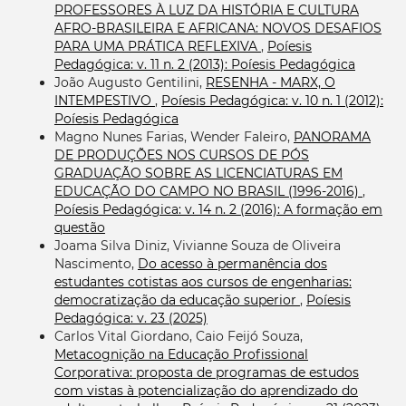
PROFESSORES À LUZ DA HISTÓRIA E CULTURA
AFRO-BRASILEIRA E AFRICANA: NOVOS DESAFIOS
PARA UMA PRÁTICA REFLEXIVA
,
Poíesis
Pedagógica: v. 11 n. 2 (2013): Poíesis Pedagógica
João Augusto Gentilini,
RESENHA - MARX, O
INTEMPESTIVO
,
Poíesis Pedagógica: v. 10 n. 1 (2012):
Poíesis Pedagógica
Magno Nunes Farias, Wender Faleiro,
PANORAMA
DE PRODUÇÕES NOS CURSOS DE PÓS
GRADUAÇÃO SOBRE AS LICENCIATURAS EM
EDUCAÇÃO DO CAMPO NO BRASIL (1996-2016)
,
Poíesis Pedagógica: v. 14 n. 2 (2016): A formação em
questão
Joama Silva Diniz, Vivianne Souza de Oliveira
Nascimento,
Do acesso à permanência dos
estudantes cotistas aos cursos de engenharias:
democratização da educação superior
,
Poíesis
Pedagógica: v. 23 (2025)
Carlos Vital Giordano, Caio Feijó Souza,
Metacognição na Educação Profissional
Corporativa: proposta de programas de estudos
com vistas à potencialização do aprendizado do