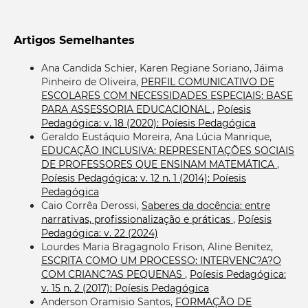
Artigos Semelhantes
Ana Candida Schier, Karen Regiane Soriano, Jáima
Pinheiro de Oliveira,
PERFIL COMUNICATIVO DE
ESCOLARES COM NECESSIDADES ESPECIAIS: BASE
PARA ASSESSORIA EDUCACIONAL
,
Poíesis
Pedagógica: v. 18 (2020): Poíesis Pedagógica
Geraldo Eustáquio Moreira, Ana Lúcia Manrique,
EDUCAÇÃO INCLUSIVA: REPRESENTAÇÕES SOCIAIS
DE PROFESSORES QUE ENSINAM MATEMÁTICA
,
Poíesis Pedagógica: v. 12 n. 1 (2014): Poíesis
Pedagógica
Caio Corrêa Derossi,
Saberes da docência: entre
narrativas, profissionalização e práticas
,
Poíesis
Pedagógica: v. 22 (2024)
Lourdes Maria Bragagnolo Frison, Aline Benitez,
ESCRITA COMO UM PROCESSO: INTERVENC?A?O
COM CRIANC?AS PEQUENAS
,
Poíesis Pedagógica:
v. 15 n. 2 (2017): Poíesis Pedagógica
Anderson Oramisio Santos,
FORMAÇÃO DE