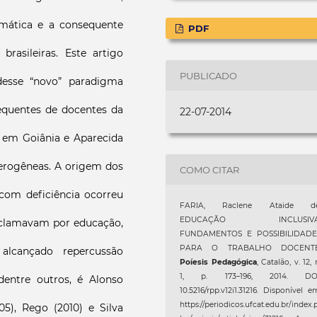
emática e a consequente
PDF
brasileiras. Este artigo
PUBLICADO
 desse “novo” paradigma
equentes de docentes da
22-07-2014
 em Goiânia e Aparecida
erogêneas. A origem dos
COMO CITAR
 com deficiência ocorreu
FARIA, Raclene Ataide de
EDUCAÇÃO INCLUSIVA
 clamavam por educação,
FUNDAMENTOS E POSSIBILIDADE
PARA O TRABALHO DOCENTE
 alcançado repercussão
Poíesis Pedagógica
, Catalão, v. 12, 
1, p. 173–196, 2014. DOI
 dentre outros, é Alonso
10.5216/rpp.v12i1.31216. Disponível e
https://periodicos.ufcat.edu.br/index.
5), Rego (2010) e Silva