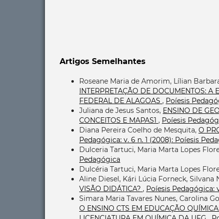
Artigos Semelhantes
Roseane Maria de Amorim, Lílian Barbar
INTERPRETAÇÃO DE DOCUMENTOS: A E
FEDERAL DE ALAGOAS
,
Poíesis Pedagógi
Juliana de Jesus Santos,
ENSINO DE GEO
CONCEITOS E MAPAS1
,
Poíesis Pedagógi
Diana Pereira Coelho de Mesquita,
O PR
Pedagógica: v. 6 n. 1 (2008): Poíesis Ped
Dulceria Tartuci, Maria Marta Lopes Flor
Pedagógica
Dulcéria Tartuci, Maria Marta Lopes Flor
Aline Diesel, Kári Lúcia Forneck, Silvan
VISÃO DIDÁTICA?
,
Poíesis Pedagógica: v.
Simara Maria Tavares Nunes, Carolina Go
O ENSINO CTS EM EDUCAÇÃO QUÍMICA
LICENCIATURA EM QUÍMICA DA UFG
,
Po