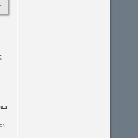
-
E
gica
or,