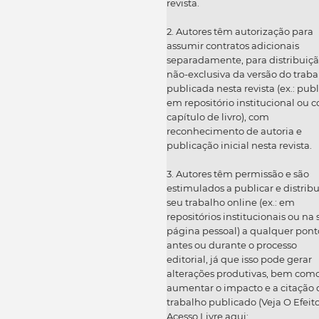
revista.
2. Autores têm autorização para
assumir contratos adicionais
separadamente, para distribuiç
não-exclusiva da versão do traba
publicada nesta revista (ex.: publ
em repositório institucional ou 
capítulo de livro), com
reconhecimento de autoria e
publicação inicial nesta revista.
3. Autores têm permissão e são
estimulados a publicar e distribu
seu trabalho online (ex.: em
repositórios institucionais ou na
página pessoal) a qualquer pont
antes ou durante o processo
editorial, já que isso pode gerar
alterações produtivas, bem com
aumentar o impacto e a citação 
trabalho publicado (Veja O Efeit
Acesso Livre aqui: