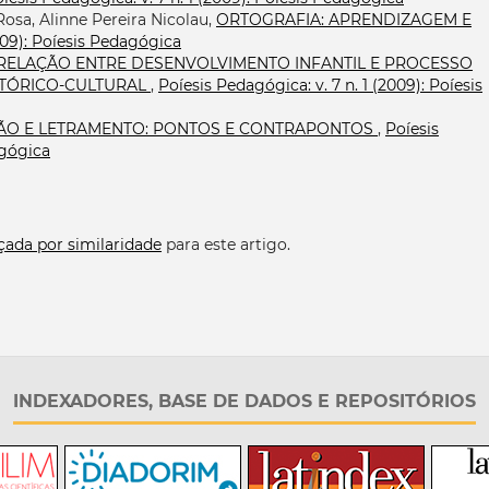
Rosa, Alinne Pereira Nicolau,
ORTOGRAFIA: APRENDIZAGEM E
2009): Poíesis Pedagógica
RELAÇÃO ENTRE DESENVOLVIMENTO INFANTIL E PROCESSO
STÓRICO-CULTURAL
,
Poíesis Pedagógica: v. 7 n. 1 (2009): Poíesis
ÃO E LETRAMENTO: PONTOS E CONTRAPONTOS
,
Poíesis
agógica
çada por similaridade
para este artigo.
INDEXADORES, BASE DE DADOS E REPOSITÓRIOS