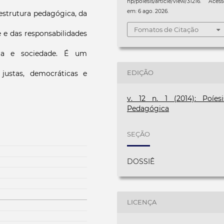
hp/poiesis/article/view/31216. Aces
em: 6 ago. 2026.
 estrutura pedagógica, da
Fomatos de Citação
e das responsabilidades
ília e sociedade. É um
EDIÇÃO
 justas, democráticas e
v. 12 n. 1 (2014): Poíesi
Pedagógica
SEÇÃO
DOSSIÊ
LICENÇA