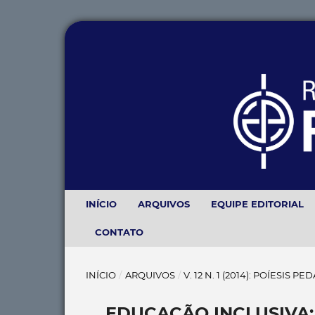
INÍCIO
ARQUIVOS
EQUIPE EDITORIAL
CONTATO
INÍCIO
/
ARQUIVOS
/
V. 12 N. 1 (2014): POÍESIS P
EDUCAÇÃO INCLUSIVA: