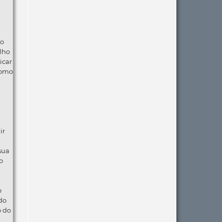
ão
lho
icar
como
ir
 sua
o
o
do
o do