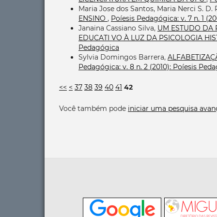
Maria Jose dos Santos, Maria Nerci S. D. 
ENSINO
,
Poíesis Pedagógica: v. 7 n. 1 (
Janaina Cassiano Silva,
UM ESTUDO DA 
EDUCATI VO À LUZ DA PSICOLOGIA HI
Pedagógica
Sylvia Domingos Barrera,
ALFABETIZAÇ
Pedagógica: v. 8 n. 2 (2010): Poíesis Ped
<<
<
37
38
39
40
41
42
Você também pode
iniciar uma pesquisa avan