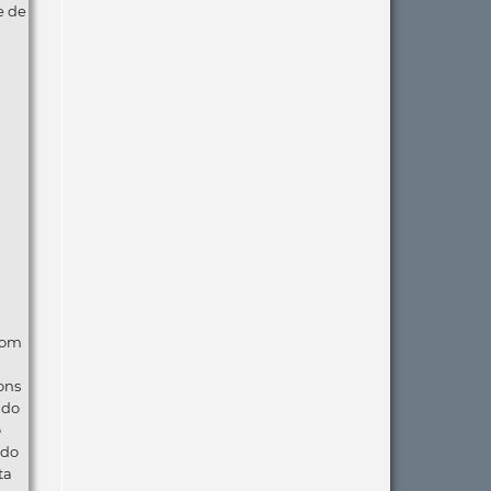
e de
com
ons
ndo
o
 do
ta