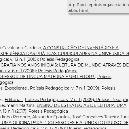
http://opcit.eprints.org/oacitation
biblio.html)
a Cavalcanti Cardoso,
A CONSTRUÇÃO DE INVENTÁRIO E A
XPERIÊNCIA DAS PRÁTICAS CURRICULARES NA UNIVERSIDAD
ca: v. 13 n. 1 (2015): Poíesis Pedagógica
GRAFIA NOS ANOS INICIAIS: LEITURA DE MUNDO ATRAVÉS DE
ca: v. 6 n. 1 (2008): Poíesis Pedagógica
OFESSOR DE LÍNGUA MATERNA É UM LEITOR?
,
Poíesis
agógica
es,
Expediente
,
Poíesis Pedagógica: v. 7 n. 1 (2009): Poíesis
es,
Editorial
,
Poíesis Pedagógica: v. 7 n. 1 (2009): Poíesis Pedagó
a Neumann Martins,
ENSINO DE ESTRATÉGIAS DE LEITURA: UMA
 15 n. 1 (2017): Poíesis Pedagógica
dinho Retondo, Alexandra Epoglou, José Gonçalves Teixeira Juni
: UMA OFICINA PARA PROFESSORES E ALUNOS DO CURSO DE
íesis Pedagógica: v. 7 n. 1 (2009): Poíesis Pedagógica