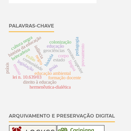
PALAVRAS-CHAVE
cultura negra
história da educação
pedagogia
colonização
educação
povoamento
infância
brincadeira
ensino superior
geociências
história
exílio
corpo
negro
comunidade
estado
legislação
língua
práxis
goiás
ensino
educação ambiental
lei n. 10.639/03
formação docente
direito à educação
hermenêutica-dialética
ARQUIVAMENTO E PRESERVAÇÃO DIGITAL