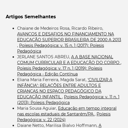
Artigos Semelhantes
Chaiane de Medeiros Rosa, Ricardo Ribeiro,
AVANÇOS E DESAFIOS NO FINANCIAMENTO NA
EDUCAÇÃO SUPERIOR BRASILEIRA DE 2000 A 2013
,
Poíesis Pedagógica: v. 15 n. 1 (2017): Poíesis
Pedagógica
JERLANE SANTOS ABREU,
A A BASE NACIONAL
COMUM CURRICULAR E A EDUCAÇÃO DO CORPO
,
Poíesis Pedagógica: v. 17 n. 1 (2019): Poíesis
Pedagógica - Edição Contínua
Eliana Maria Ferreira, Magda Sarat,
‘CIVILIZAR A
INFÂNCIA’: RELAÇÕES ENTRE ADULTOS E
CRIANÇAS NO ESPAÇO PEDAGÓGICO DA
EDUCAÇÃO INFANTIL
,
Poíesis Pedagógica: v. 11 n. 1
(2013): Poíesis Pedagógica
Maria Sousa Aguiar,
Educação em tempo integral
nas escolas estaduais de Santarém/PA
,
Poíesis
Pedagógica: v. 22 (2024)
Daiane Netto, Marilisa Bialvo Hoffmann,
A