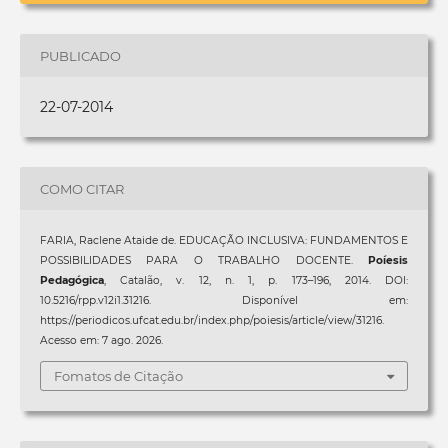
PUBLICADO
22-07-2014
COMO CITAR
FARIA, Raclene Ataide de. EDUCAÇÃO INCLUSIVA: FUNDAMENTOS E
POSSIBILIDADES PARA O TRABALHO DOCENTE.
Poíesis
Pedagógica
, Catalão, v. 12, n. 1, p. 173–196, 2014. DOI:
10.5216/rpp.v12i1.31216. Disponível em:
https://periodicos.ufcat.edu.br/index.php/poiesis/article/view/31216.
Acesso em: 7 ago. 2026.
Fomatos de Citação