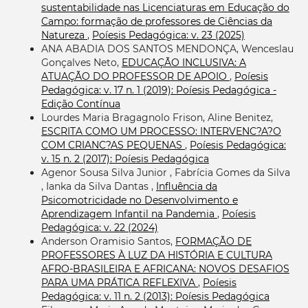
sustentabilidade nas Licenciaturas em Educação do
Campo: formação de professores de Ciências da
Natureza
,
Poíesis Pedagógica: v. 23 (2025)
ANA ABADIA DOS SANTOS MENDONÇA, Wenceslau
Gonçalves Neto,
EDUCAÇÃO INCLUSIVA: A
ATUAÇÃO DO PROFESSOR DE APOIO
,
Poíesis
Pedagógica: v. 17 n. 1 (2019): Poíesis Pedagógica -
Edição Contínua
Lourdes Maria Bragagnolo Frison, Aline Benitez,
ESCRITA COMO UM PROCESSO: INTERVENC?A?O
COM CRIANC?AS PEQUENAS
,
Poíesis Pedagógica:
v. 15 n. 2 (2017): Poíesis Pedagógica
Agenor Sousa Silva Junior , Fabrícia Gomes da Silva
, Ianka da Silva Dantas ,
Influência da
Psicomotricidade no Desenvolvimento e
Aprendizagem Infantil na Pandemia
,
Poíesis
Pedagógica: v. 22 (2024)
Anderson Oramisio Santos,
FORMAÇÃO DE
PROFESSORES À LUZ DA HISTÓRIA E CULTURA
AFRO-BRASILEIRA E AFRICANA: NOVOS DESAFIOS
PARA UMA PRÁTICA REFLEXIVA
,
Poíesis
Pedagógica: v. 11 n. 2 (2013): Poíesis Pedagógica