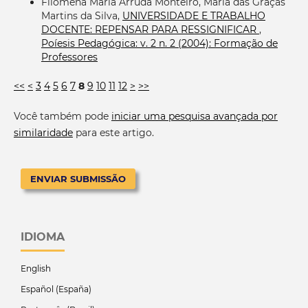
Filomena Maria Arruda Monteiro, Maria das Graças
Martins da Silva,
UNIVERSIDADE E TRABALHO
DOCENTE: REPENSAR PARA RESSIGNIFICAR
,
Poíesis Pedagógica: v. 2 n. 2 (2004): Formação de
Professores
<<
<
3
4
5
6
7
8
9
10
11
12
>
>>
Você também pode
iniciar uma pesquisa avançada por
similaridade
para este artigo.
ENVIAR SUBMISSÃO
IDIOMA
English
Español (España)