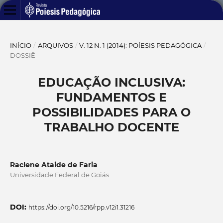
INÍCIO
/
ARQUIVOS
/
V. 12 N. 1 (2014): POÍESIS PEDAGÓGICA
/
DOSSIÊ
EDUCAÇÃO INCLUSIVA:
FUNDAMENTOS E
POSSIBILIDADES PARA O
TRABALHO DOCENTE
Raclene Ataide de Faria
Universidade Federal de Goiás
DOI:
https://doi.org/10.5216/rpp.v12i1.31216