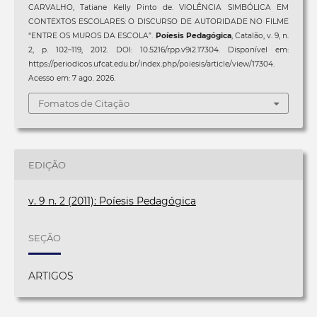
CARVALHO, Tatiane Kelly Pinto de. VIOLÊNCIA SIMBÓLICA EM
CONTEXTOS ESCOLARES: O DISCURSO DE AUTORIDADE NO FILME
“ENTRE OS MUROS DA ESCOLA”.
Poíesis Pedagógica
, Catalão, v. 9, n.
2, p. 102–119, 2012. DOI: 10.5216/rpp.v9i2.17304. Disponível em:
https://periodicos.ufcat.edu.br/index.php/poiesis/article/view/17304.
Acesso em: 7 ago. 2026.
Fomatos de Citação
EDIÇÃO
v. 9 n. 2 (2011): Poíesis Pedagógica
SEÇÃO
ARTIGOS