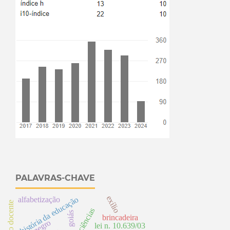
PALAVRAS-CHAVE
exílio
história da educação
alfabetização
formação docente
geociências
goiás
brincadeira
negro
lei n. 10.639/03