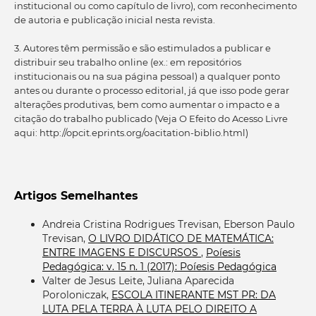
institucional ou como capítulo de livro), com reconhecimento
de autoria e publicação inicial nesta revista.
3. Autores têm permissão e são estimulados a publicar e
distribuir seu trabalho online (ex.: em repositórios
institucionais ou na sua página pessoal) a qualquer ponto
antes ou durante o processo editorial, já que isso pode gerar
alterações produtivas, bem como aumentar o impacto e a
citação do trabalho publicado (Veja O Efeito do Acesso Livre
aqui: http://opcit.eprints.org/oacitation-biblio.html)
Artigos Semelhantes
Andreia Cristina Rodrigues Trevisan, Eberson Paulo
Trevisan,
O LIVRO DIDÁTICO DE MATEMÁTICA:
ENTRE IMAGENS E DISCURSOS
,
Poíesis
Pedagógica: v. 15 n. 1 (2017): Poíesis Pedagógica
Valter de Jesus Leite, Juliana Aparecida
Poroloniczak,
ESCOLA ITINERANTE MST PR: DA
LUTA PELA TERRA À LUTA PELO DIREITO A