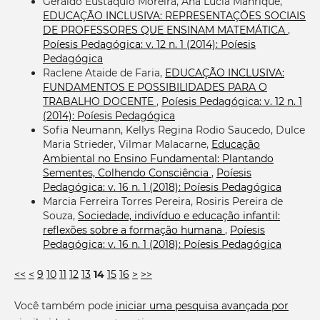
Geraldo Eustáquio Moreira, Ana Lúcia Manrique,
EDUCAÇÃO INCLUSIVA: REPRESENTAÇÕES SOCIAIS
DE PROFESSORES QUE ENSINAM MATEMÁTICA
,
Poíesis Pedagógica: v. 12 n. 1 (2014): Poíesis
Pedagógica
Raclene Ataide de Faria,
EDUCAÇÃO INCLUSIVA:
FUNDAMENTOS E POSSIBILIDADES PARA O
TRABALHO DOCENTE
,
Poíesis Pedagógica: v. 12 n. 1
(2014): Poíesis Pedagógica
Sofia Neumann, Kellys Regina Rodio Saucedo, Dulce
Maria Strieder, Vilmar Malacarne,
Educação
Ambiental no Ensino Fundamental: Plantando
Sementes, Colhendo Consciência
,
Poíesis
Pedagógica: v. 16 n. 1 (2018): Poíesis Pedagógica
Marcia Ferreira Torres Pereira, Rosiris Pereira de
Souza,
Sociedade, indivíduo e educação infantil:
reflexões sobre a formação humana
,
Poíesis
Pedagógica: v. 16 n. 1 (2018): Poíesis Pedagógica
<<
<
9
10
11
12
13
14
15
16
>
>>
Você também pode
iniciar uma pesquisa avançada por