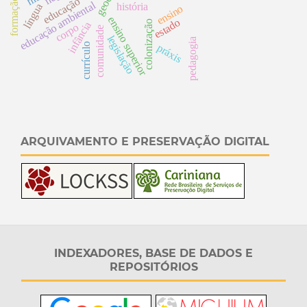
educação
educação ambiental
história
língua
ensino
ensino superior
estado
colonização
infância
corpo
comunidade
legislação
pedagogia
currículo
práxis
ARQUIVAMENTO E PRESERVAÇÃO DIGITAL
INDEXADORES, BASE DE DADOS E
REPOSITÓRIOS