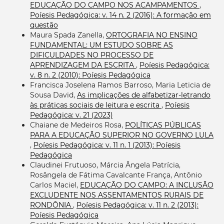
EDUCAÇÃO DO CAMPO NOS ACAMPAMENTOS
,
Poíesis Pedagógica: v. 14 n. 2 (2016): A formação em
questão
Maura Spada Zanella,
ORTOGRAFIA NO ENSINO
FUNDAMENTAL: UM ESTUDO SOBRE AS
DIFICULDADES NO PROCESSO DE
APRENDIZAGEM DA ESCRITA
,
Poíesis Pedagógica:
v. 8 n. 2 (2010): Poíesis Pedagógica
Francisca Joselena Ramos Barroso, Maria Leticia de
Sousa David,
As implicações de alfabetizar-letrando
às práticas sociais de leitura e escrita
,
Poíesis
Pedagógica: v. 21 (2023)
Chaiane de Medeiros Rosa,
POLÍTICAS PÚBLICAS
PARA A EDUCAÇÃO SUPERIOR NO GOVERNO LULA
,
Poíesis Pedagógica: v. 11 n. 1 (2013): Poíesis
Pedagógica
Claudinei Frutuoso, Márcia Ângela Patrícia,
Rosângela de Fátima Cavalcante França, Antônio
Carlos Maciel,
EDUCAÇÃO DO CAMPO: A INCLUSÃO
EXCLUDENTE NOS ASSENTAMENTOS RURAIS DE
RONDÔNIA
,
Poíesis Pedagógica: v. 11 n. 2 (2013):
Poíesis Pedagógica