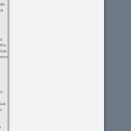
 do
ta
ão
lho
icar
como
ir
 sua
o
o