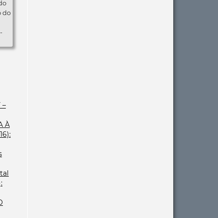
do
o do
-
 –
A À
16):
s
tal
:
O