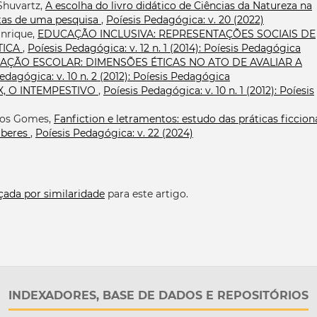
 Shuvartz,
A escolha do livro didático de Ciências da Natureza na
tas de uma pesquisa
,
Poíesis Pedagógica: v. 20 (2022)
anrique,
EDUCAÇÃO INCLUSIVA: REPRESENTAÇÕES SOCIAIS DE
TICA
,
Poíesis Pedagógica: v. 12 n. 1 (2014): Poíesis Pedagógica
IAÇÃO ESCOLAR: DIMENSÕES ÉTICAS NO ATO DE AVALIAR A
edagógica: v. 10 n. 2 (2012): Poíesis Pedagógica
X, O INTEMPESTIVO
,
Poíesis Pedagógica: v. 10 n. 1 (2012): Poíesis
tos Gomes,
Fanfiction e letramentos: estudo das práticas ficcion
saberes
,
Poíesis Pedagógica: v. 22 (2024)
çada por similaridade
para este artigo.
INDEXADORES, BASE DE DADOS E REPOSITÓRIOS