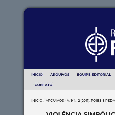
INÍCIO
ARQUIVOS
EQUIPE EDITORIAL
CONTATO
INÍCIO
/
ARQUIVOS
/
V. 9 N. 2 (2011): POÍESIS PE
VIOLÊNCIA SIMBÓLI