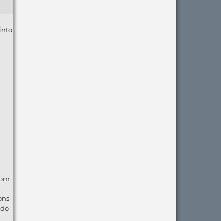
into
com
ons
ndo
o