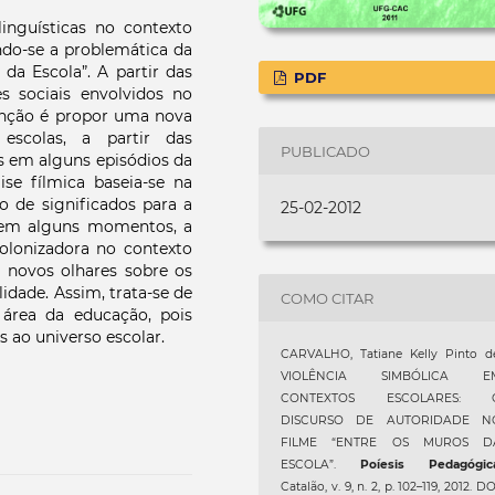
inguísticas no contexto
ndo-se a problemática da
 da Escola”. A partir das
PDF
res sociais envolvidos no
enção é propor uma nova
 escolas, a partir das
PUBLICADO
is em alguns episódios da
ise fílmica baseia-se na
de significados para a
25-02-2012
, em alguns momentos, a
olonizadora no contexto
e novos olhares sobre os
lidade. Assim, trata-se de
COMO CITAR
área da educação, pois
 ao universo escolar.
CARVALHO, Tatiane Kelly Pinto de
VIOLÊNCIA SIMBÓLICA E
CONTEXTOS ESCOLARES: 
DISCURSO DE AUTORIDADE N
FILME “ENTRE OS MUROS D
ESCOLA”.
Poíesis Pedagógic
Catalão, v. 9, n. 2, p. 102–119, 2012. DO