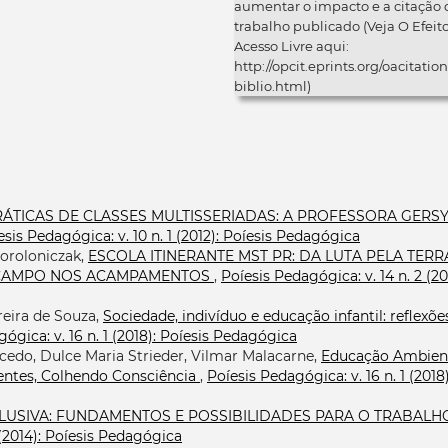
aumentar o impacto e a citação 
trabalho publicado (Veja O Efeit
Acesso Livre aqui:
http://opcit.eprints.org/oacitation
biblio.html)
ÁTICAS DE CLASSES MULTISSERIADAS: A PROFESSORA GERSY
esis Pedagógica: v. 10 n. 1 (2012): Poíesis Pedagógica
Poroloniczak,
ESCOLA ITINERANTE MST PR: DA LUTA PELA TERR
O CAMPO NOS ACAMPAMENTOS
,
Poíesis Pedagógica: v. 14 n. 2 (20
ereira de Souza,
Sociedade, indivíduo e educação infantil: reflexõe
ógica: v. 16 n. 1 (2018): Poíesis Pedagógica
edo, Dulce Maria Strieder, Vilmar Malacarne,
Educação Ambien
ntes, Colhendo Consciência
,
Poíesis Pedagógica: v. 16 n. 1 (2018)
LUSIVA: FUNDAMENTOS E POSSIBILIDADES PARA O TRABALH
 (2014): Poíesis Pedagógica