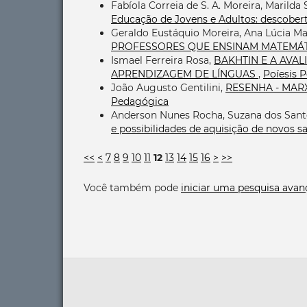
Fabíola Correia de S. A. Moreira, Marilda
Educação de Jovens e Adultos: descober
Geraldo Eustáquio Moreira, Ana Lúcia M
PROFESSORES QUE ENSINAM MATEMÁ
Ismael Ferreira Rosa,
BAKHTIN E A AVAL
APRENDIZAGEM DE LÍNGUAS
,
Poíesis P
João Augusto Gentilini,
RESENHA - MAR
Pedagógica
Anderson Nunes Rocha, Suzana dos San
e possibilidades de aquisição de novos 
<<
<
7
8
9
10
11
12
13
14
15
16
>
>>
Você também pode
iniciar uma pesquisa avan