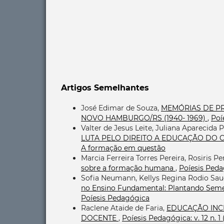
Artigos Semelhantes
José Edimar de Souza,
MEMÓRIAS DE PR
NOVO HAMBURGO/RS (1940- 1969)
,
Poí
Valter de Jesus Leite, Juliana Aparecida 
LUTA PELO DIREITO A EDUCAÇÃO D
A formação em questão
Marcia Ferreira Torres Pereira, Rosiris P
sobre a formação humana
,
Poíesis Pedag
Sofia Neumann, Kellys Regina Rodio Sauc
no Ensino Fundamental: Plantando Seme
Poíesis Pedagógica
Raclene Ataide de Faria,
EDUCAÇÃO INC
DOCENTE
,
Poíesis Pedagógica: v. 12 n. 1