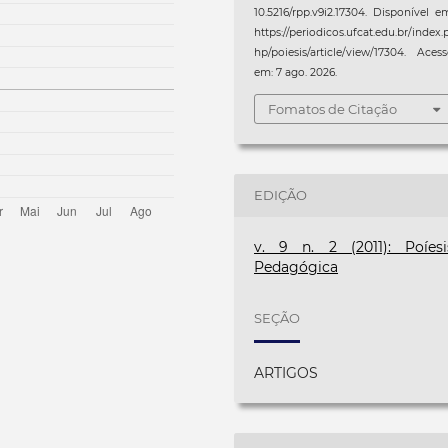
10.5216/rpp.v9i2.17304. Disponível e
https://periodicos.ufcat.edu.br/index.
hp/poiesis/article/view/17304. Aces
em: 7 ago. 2026.
Fomatos de Citação
EDIÇÃO
v. 9 n. 2 (2011): Poíesi
Pedagógica
SEÇÃO
ARTIGOS