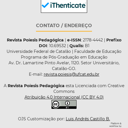
CONTATO / ENDEREÇO
Revista Poíesis Pedagógica
|
e-ISSN
: 2178-4442 |
Prefixo
DOI
: 10.69532 |
Qualis:
B1
Universidade Federal de Catalão | Faculdade de Educação
Programa de Pós-Graduação em Educação
Av. Dr. Lamartine Pinto Avelar, 1120. Setor Universitário,
Catalão-GO.
E-mail:
revista.poiesis@ufcat.edu.br
A
Revista Poíesis Pedagógica
esta Licenciada com Creative
Commons
Atribuição 4.0 Internacional (CC BY 4.0)
OJS Customização por:
Luis Andrés Castillo B.