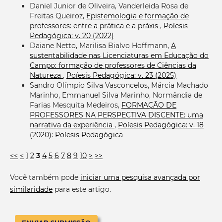
Daniel Junior de Oliveira, Vanderleida Rosa de
Freitas Queiroz,
Epistemologia e formação de
professores: entre a prática e a práxis
,
Poíesis
Pedagógica: v. 20 (2022)
Daiane Netto, Marilisa Bialvo Hoffmann,
A
sustentabilidade nas Licenciaturas em Educação do
Campo: formação de professores de Ciências da
Natureza
,
Poíesis Pedagógica: v. 23 (2025)
Sandro Olímpio Silva Vasconcelos, Márcia Machado
Marinho, Emmanuel Silva Marinho, Normândia de
Farias Mesquita Medeiros,
FORMAÇÃO DE
PROFESSORES NA PERSPECTIVA DISCENTE: uma
narrativa da experiência
,
Poíesis Pedagógica: v. 18
(2020): Poíesis Pedagógica
<<
<
1
2
3
4
5
6
7
8
9
10
>
>>
Você também pode
iniciar uma pesquisa avançada por
similaridade
para este artigo.