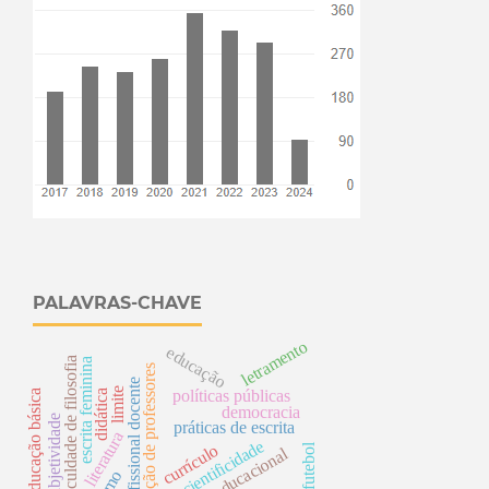
PALAVRAS-CHAVE
letramento
educação
faculdade de filosofia
escrita feminina
s
e
limite
políticas públicas
didática
educação básica
democracia
subjetividade
práticas de escrita
literatura
p
r
o
f
i
s
s
i
o
n
a
l
d
o
c
e
n
t
cientificidade
currículo
futebol
reforma educacional