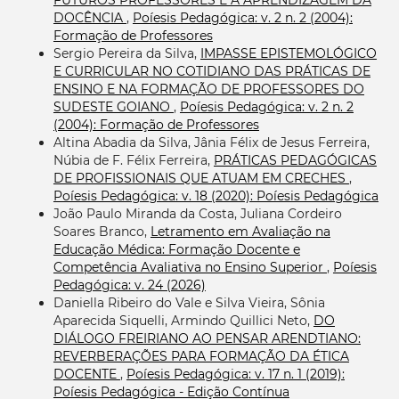
DOCÊNCIA
,
Poíesis Pedagógica: v. 2 n. 2 (2004):
Formação de Professores
Sergio Pereira da Silva,
IMPASSE EPISTEMOLÓGICO
E CURRICULAR NO COTIDIANO DAS PRÁTICAS DE
ENSINO E NA FORMAÇÃO DE PROFESSORES DO
SUDESTE GOIANO
,
Poíesis Pedagógica: v. 2 n. 2
(2004): Formação de Professores
Altina Abadia da Silva, Jânia Félix de Jesus Ferreira,
Núbia de F. Félix Ferreira,
PRÁTICAS PEDAGÓGICAS
DE PROFISSIONAIS QUE ATUAM EM CRECHES
,
Poíesis Pedagógica: v. 18 (2020): Poíesis Pedagógica
João Paulo Miranda da Costa, Juliana Cordeiro
Soares Branco,
Letramento em Avaliação na
Educação Médica: Formação Docente e
Competência Avaliativa no Ensino Superior
,
Poíesis
Pedagógica: v. 24 (2026)
Daniella Ribeiro do Vale e Silva Vieira, Sônia
Aparecida Siquelli, Armindo Quillici Neto,
DO
DIÁLOGO FREIRIANO AO PENSAR ARENDTIANO:
REVERBERAÇÕES PARA FORMAÇÃO DA ÉTICA
DOCENTE
,
Poíesis Pedagógica: v. 17 n. 1 (2019):
Poíesis Pedagógica - Edição Contínua