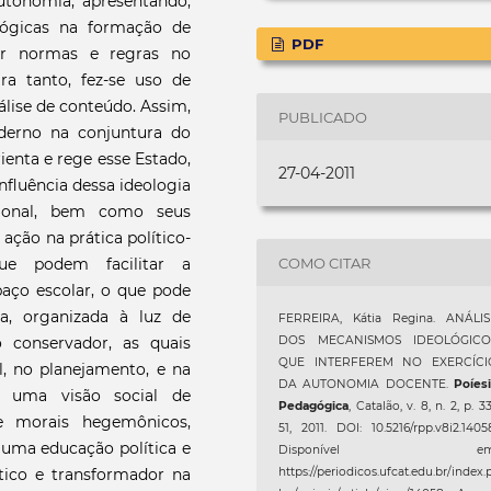
utonomia, apresentando,
lógicas na formação de
PDF
or normas e regras no
ara tanto, fez-se uso de
álise de conteúdo. Assim,
PUBLICADO
derno na conjuntura do
ienta e rege esse Estado,
27-04-2011
 influência dessa ideologia
cional, bem como seus
ação na prática político-
COMO CITAR
ue podem facilitar a
aço escolar, o que pode
a, organizada à luz de
FERREIRA, Kátia Regina. ANÁLIS
o conservador, as quais
DOS MECANISMOS IDEOLÓGICO
QUE INTERFEREM NO EXERCÍCI
l, no planejamento, e na
DA AUTONOMIA DOCENTE.
Poíes
o uma visão social de
Pedagógica
, Catalão, v. 8, n. 2, p. 3
e morais hegemônicos,
51, 2011. DOI: 10.5216/rpp.v8i2.1405
e uma educação política e
Disponível em
tico e transformador na
https://periodicos.ufcat.edu.br/index.