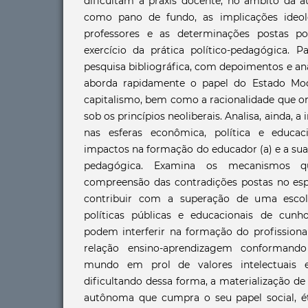
dificultam a práxis docente, no âmbito da a
como pano de fundo, as implicações ideo
professores e as determinações postas p
exercício da prática político-pedagógica. P
pesquisa bibliográfica, com depoimentos e an
aborda rapidamente o papel do Estado Mo
capitalismo, bem como a racionalidade que or
sob os princípios neoliberais. Analisa, ainda, a
nas esferas econômica, política e educa
impactos na formação do educador (a) e a sua 
pedagógica. Examina os mecanismos q
compreensão das contradições postas no esp
contribuir com a superação de uma escol
políticas públicas e educacionais de cunh
podem interferir na formação do profissiona
relação ensino-aprendizagem conformand
mundo em prol de valores intelectuais 
dificultando dessa forma, a materialização d
autônoma que cumpra o seu papel social, é