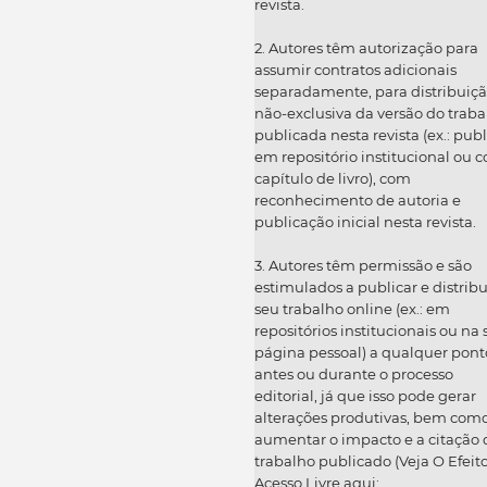
revista.
2. Autores têm autorização para
assumir contratos adicionais
separadamente, para distribuiç
não-exclusiva da versão do traba
publicada nesta revista (ex.: publ
em repositório institucional ou 
capítulo de livro), com
reconhecimento de autoria e
publicação inicial nesta revista.
3. Autores têm permissão e são
estimulados a publicar e distribu
seu trabalho online (ex.: em
repositórios institucionais ou na
página pessoal) a qualquer pont
antes ou durante o processo
editorial, já que isso pode gerar
alterações produtivas, bem com
aumentar o impacto e a citação 
trabalho publicado (Veja O Efeit
Acesso Livre aqui: