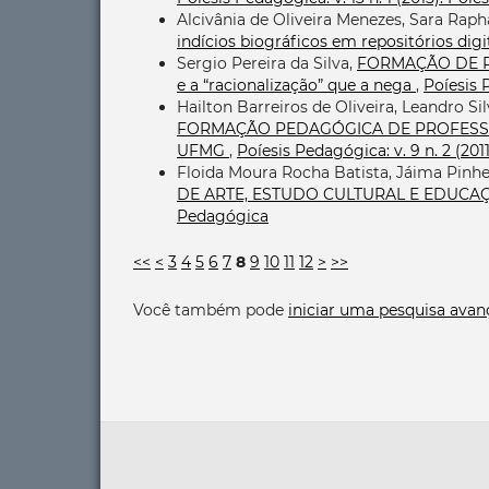
Alcivânia de Oliveira Menezes, Sara Ra
indícios biográficos em repositórios digi
Sergio Pereira da Silva,
FORMAÇÃO DE PRO
e a “racionalização” que a nega
,
Poíesis 
Hailton Barreiros de Oliveira, Leandro Si
FORMAÇÃO PEDAGÓGICA DE PROFESSO
UFMG
,
Poíesis Pedagógica: v. 9 n. 2 (20
Floida Moura Rocha Batista, Jáima Pinhei
DE ARTE, ESTUDO CULTURAL E EDUCA
Pedagógica
<<
<
3
4
5
6
7
8
9
10
11
12
>
>>
Você também pode
iniciar uma pesquisa avan