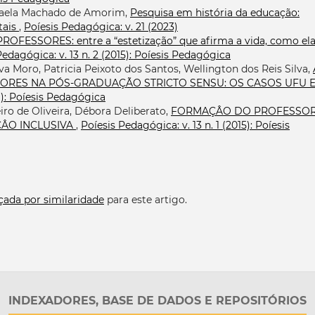
phaela Machado de Amorim,
Pesquisa em história da educação:
tais
,
Poíesis Pedagógica: v. 21 (2023)
FESSORES: entre a “estetização” que afirma a vida, como ela
Pedagógica: v. 13 n. 2 (2015): Poíesis Pedagógica
lva Moro, Patricia Peixoto dos Santos, Wellington dos Reis Silva,
RES NA PÓS-GRADUAÇÃO STRICTO SENSU: OS CASOS UFU 
11): Poíesis Pedagógica
ro de Oliveira, Débora Deliberato,
FORMAÇÂO DO PROFESSO
ÇÂO INCLUSIVA
,
Poíesis Pedagógica: v. 13 n. 1 (2015): Poíesis
çada por similaridade
para este artigo.
INDEXADORES, BASE DE DADOS E REPOSITÓRIOS