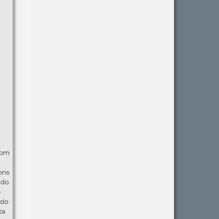
com
ons
ndo
o
 do
ta