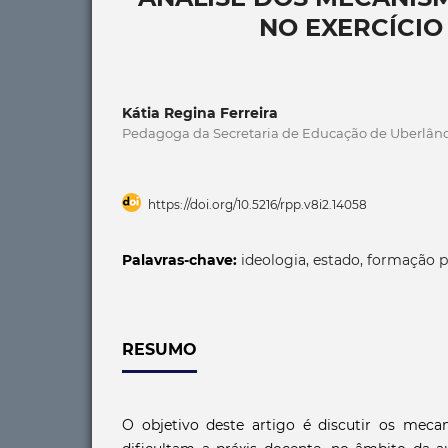
NO EXERCÍCI
Kátia Regina Ferreira
Pedagoga da Secretaria de Educação de Uberlân
https://doi.org/10.5216/rpp.v8i2.14058
Palavras-chave:
ideologia, estado, formação p
RESUMO
O objetivo deste artigo é discutir os meca