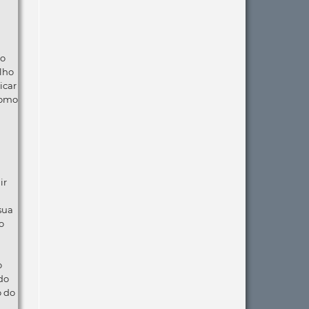
ão
lho
icar
como
ir
 sua
o
o
do
o do