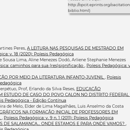
http://opcit.eprints.org/oacitation
biblio.html)
artines Peres,
A LEITURA NAS PESQUISAS DE MESTRADO EM
ica: v. 18 (2020): Poíesis Pedagógica
de Sousa Lima, Aline Menezes Dodó, Arliene Stephanie Menezes
sica: caminhos para sua (res)significação
,
Poíesis Pedagógica: v
ÇÃO POR MEIO DA LITERATURA INFANTO-JUVENIL
,
Poíesis
 Pedagógica
rpétuo, Prof, Erlando da Silva Reses,
EDUCAÇÃO
 UM ESTUDO DE CASO DO POVO CALON NO DISTRITO FEDERAL
íesis Pedagógica - Edição Contínua
ira de Melo, Elder de Lima Magalhães, Luis Anselmo da Costa
GRÁFICOS NA FORMAÇÃO INICIAL DE PROFESSORES EM
L
,
Poíesis Pedagógica: v. 9 n. 1 (2011): Poíesis Pedagógica
IS DE SALAMANCA... ONDE ESTAMOS E PARA ONDE VAMOS?
,
esis Pedagógica