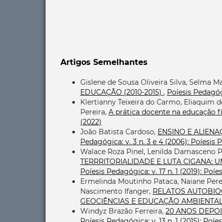
Artigos Semelhantes
Gislene de Sousa Oliveira Silva, Selma M
EDUCAÇÃO (2010-2015)
,
Poíesis Pedagóg
Klertianny Teixeira do Carmo, Eliaquim 
Pereira,
A prática docente na educação fí
(2022)
João Batista Cardoso,
ENSINO E ALIENA
Pedagógica: v. 3 n. 3 e 4 (2006): Poíesis
Walace Roza Pinel, Lenilda Damasceno Pe
TERRRITORIALIDADE E LUTA CIGANA:
Poíesis Pedagógica: v. 17 n. 1 (2019): Po
Ermelinda Moutinho Pataca, Naiane Pere
Nascimento Ifanger,
RELATOS AUTOBIO
GEOCIÊNCIAS E EDUCAÇÃO AMBIENTA
Windyz Brazão Ferreira,
20 ANOS DEPO
Poíesis Pedagógica: v. 13 n. 1 (2015): Poí