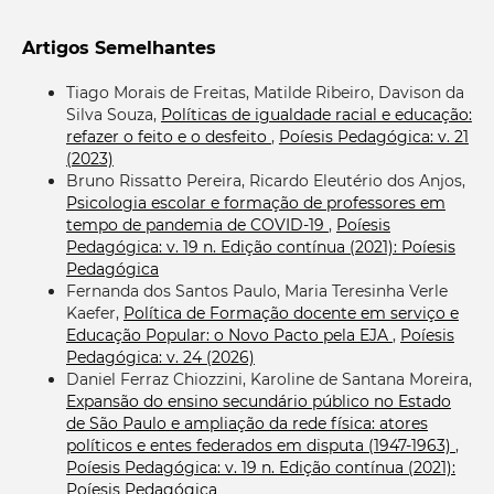
Artigos Semelhantes
Tiago Morais de Freitas, Matilde Ribeiro, Davison da
Silva Souza,
Políticas de igualdade racial e educação:
refazer o feito e o desfeito
,
Poíesis Pedagógica: v. 21
(2023)
Bruno Rissatto Pereira, Ricardo Eleutério dos Anjos,
Psicologia escolar e formação de professores em
tempo de pandemia de COVID-19
,
Poíesis
Pedagógica: v. 19 n. Edição contínua (2021): Poíesis
Pedagógica
Fernanda dos Santos Paulo, Maria Teresinha Verle
Kaefer,
Política de Formação docente em serviço e
Educação Popular: o Novo Pacto pela EJA
,
Poíesis
Pedagógica: v. 24 (2026)
Daniel Ferraz Chiozzini, Karoline de Santana Moreira,
Expansão do ensino secundário público no Estado
de São Paulo e ampliação da rede física: atores
políticos e entes federados em disputa (1947-1963)
,
Poíesis Pedagógica: v. 19 n. Edição contínua (2021):
Poíesis Pedagógica