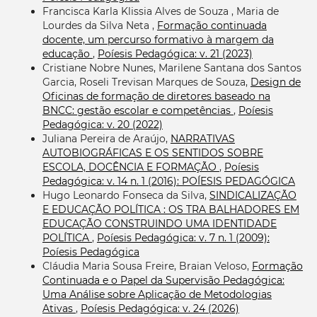
Francisca Karla Klissia Alves de Souza , Maria de
Lourdes da Silva Neta ,
Formação continuada
docente, um percurso formativo à margem da
educação
,
Poíesis Pedagógica: v. 21 (2023)
Cristiane Nobre Nunes, Marilene Santana dos Santos
Garcia, Roseli Trevisan Marques de Souza,
Design de
Oficinas de formação de diretores baseado na
BNCC: gestão escolar e competências
,
Poíesis
Pedagógica: v. 20 (2022)
Juliana Pereira de Araújo,
NARRATIVAS
AUTOBIOGRÁFICAS E OS SENTIDOS SOBRE
ESCOLA, DOCÊNCIA E FORMAÇÃO
,
Poíesis
Pedagógica: v. 14 n. 1 (2016): POÍESIS PEDAGÓGICA
Hugo Leonardo Fonseca da Silva,
SINDICALIZAÇÃO
E EDUCAÇÃO POLÍTICA : OS TRA BALHADORES EM
EDUCAÇÃO CONSTRUINDO UMA IDENTIDADE
POLÍTICA
,
Poíesis Pedagógica: v. 7 n. 1 (2009):
Poíesis Pedagógica
Cláudia Maria Sousa Freire, Braian Veloso,
Formação
Continuada e o Papel da Supervisão Pedagógica:
Uma Análise sobre Aplicação de Metodologias
Ativas
,
Poíesis Pedagógica: v. 24 (2026)