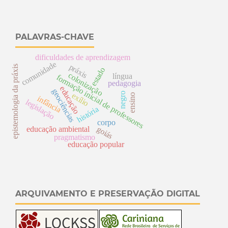
PALAVRAS-CHAVE
dificuldades de aprendizagem
comunidade
práxis
epistemologia da práxis
estado
colonização
língua
formação inicial de professores
pedagogia
educação
geociências
negro
exílio
ensino
infância
legislação
história
corpo
goiás
educação ambiental
pragmatismo
educação popular
ARQUIVAMENTO E PRESERVAÇÃO DIGITAL