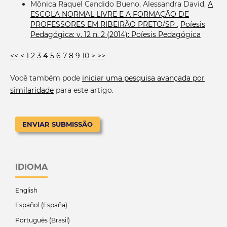
Mônica Raquel Candido Bueno, Alessandra David,
A
ESCOLA NORMAL LIVRE E A FORMAÇÃO DE
PROFESSORES EM RIBEIRÃO PRETO/SP
,
Poíesis
Pedagógica: v. 12 n. 2 (2014): Poíesis Pedagógica
<<
<
1
2
3
4
5
6
7
8
9
10
>
>>
Você também pode
iniciar uma pesquisa avançada por
similaridade
para este artigo.
ENVIAR SUBMISSÃO
IDIOMA
English
Español (España)
Português (Brasil)