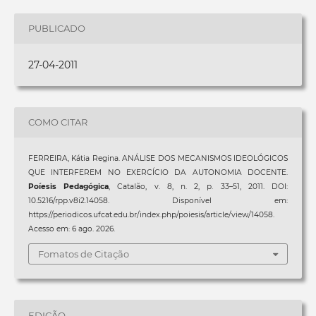
PUBLICADO
27-04-2011
COMO CITAR
FERREIRA, Kátia Regina. ANÁLISE DOS MECANISMOS IDEOLÓGICOS
QUE INTERFEREM NO EXERCÍCIO DA AUTONOMIA DOCENTE.
Poíesis Pedagógica
, Catalão, v. 8, n. 2, p. 33–51, 2011. DOI:
10.5216/rpp.v8i2.14058. Disponível em:
https://periodicos.ufcat.edu.br/index.php/poiesis/article/view/14058.
Acesso em: 6 ago. 2026.
Fomatos de Citação
EDIÇÃO