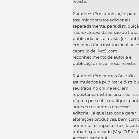
revista.
2. Autores têm autorização para
assumir contratos adicionais
separadamente, para distribuiç
não-exclusiva da versão do traba
publicada nesta revista (ex.: publ
em repositório institucional ou 
capítulo de livro), com
reconhecimento de autoria e
publicação inicial nesta revista.
3. Autores têm permissão e são
estimulados a publicar e distribu
seu trabalho online (ex.: em
repositórios institucionais ou na
página pessoal) a qualquer pont
antes ou durante o processo
editorial, já que isso pode gerar
alterações produtivas, bem com
aumentar o impacto e a citação 
trabalho publicado (Veja O Efeit
Acesso Livre aqui: