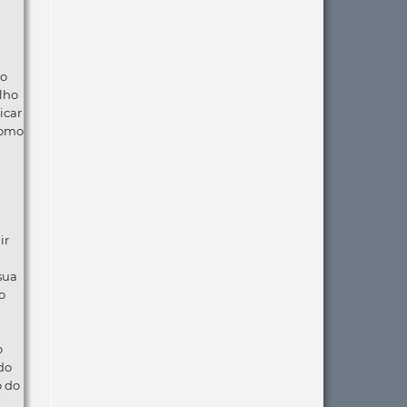
ão
lho
icar
como
ir
 sua
o
o
do
o do