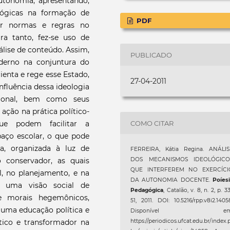
utonomia, apresentando,
lógicas na formação de
PDF
or normas e regras no
ara tanto, fez-se uso de
álise de conteúdo. Assim,
PUBLICADO
derno na conjuntura do
ienta e rege esse Estado,
27-04-2011
 influência dessa ideologia
cional, bem como seus
ação na prática político-
COMO CITAR
ue podem facilitar a
aço escolar, o que pode
a, organizada à luz de
FERREIRA, Kátia Regina. ANÁLIS
o conservador, as quais
DOS MECANISMOS IDEOLÓGICO
QUE INTERFEREM NO EXERCÍCI
l, no planejamento, e na
DA AUTONOMIA DOCENTE.
Poíes
o uma visão social de
Pedagógica
, Catalão, v. 8, n. 2, p. 3
e morais hegemônicos,
51, 2011. DOI: 10.5216/rpp.v8i2.1405
e uma educação política e
Disponível em
tico e transformador na
https://periodicos.ufcat.edu.br/index.