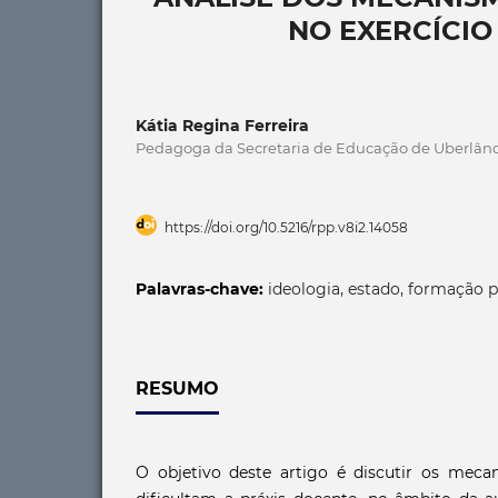
NO EXERCÍCI
Kátia Regina Ferreira
Pedagoga da Secretaria de Educação de Uberlân
https://doi.org/10.5216/rpp.v8i2.14058
Palavras-chave:
ideologia, estado, formação p
RESUMO
O objetivo deste artigo é discutir os meca