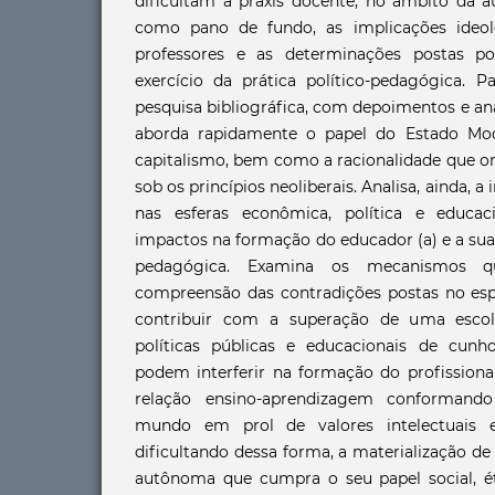
dificultam a práxis docente, no âmbito da a
como pano de fundo, as implicações ideo
professores e as determinações postas p
exercício da prática político-pedagógica. P
pesquisa bibliográfica, com depoimentos e an
aborda rapidamente o papel do Estado Mo
capitalismo, bem como a racionalidade que or
sob os princípios neoliberais. Analisa, ainda, a
nas esferas econômica, política e educa
impactos na formação do educador (a) e a sua 
pedagógica. Examina os mecanismos q
compreensão das contradições postas no esp
contribuir com a superação de uma escol
políticas públicas e educacionais de cunh
podem interferir na formação do profissiona
relação ensino-aprendizagem conformand
mundo em prol de valores intelectuais 
dificultando dessa forma, a materialização d
autônoma que cumpra o seu papel social, é