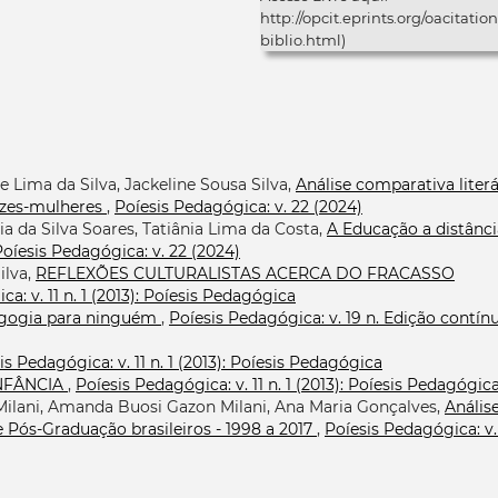
http://opcit.eprints.org/oacitation
biblio.html)
e Lima da Silva, Jackeline Sousa Silva,
Análise comparativa literá
ozes-mulheres
,
Poíesis Pedagógica: v. 22 (2024)
ia da Silva Soares, Tatiânia Lima da Costa,
A Educação a distânci
oíesis Pedagógica: v. 22 (2024)
ilva,
REFLEXÕES CULTURALISTAS ACERCA DO FRACASSO
a: v. 11 n. 1 (2013): Poíesis Pedagógica
gogia para ninguém
,
Poíesis Pedagógica: v. 19 n. Edição contín
is Pedagógica: v. 11 n. 1 (2013): Poíesis Pedagógica
INFÂNCIA
,
Poíesis Pedagógica: v. 11 n. 1 (2013): Poíesis Pedagógic
Milani, Amanda Buosi Gazon Milani, Ana Maria Gonçalves,
Anális
 Pós-Graduação brasileiros - 1998 a 2017
,
Poíesis Pedagógica: v.