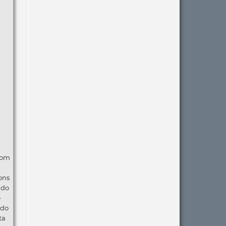
com
ons
ndo
o
 do
ta