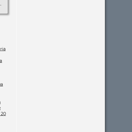
-
ria
a
ua
a
e
 20