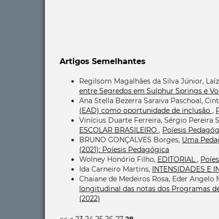
Artigos Semelhantes
Regilsom Magalhães da Silva Júnior, Laíz
entre Segredos em Sulphur Springs e V
Ana Stella Bezerra Saraiva Paschoal, Cint
(EAD) como oportunidade de inclusão
,
P
Vinícius Duarte Ferreira, Sérgio Pereira S
ESCOLAR BRASILEIRO
,
Poíesis Pedagógic
BRUNO GONÇALVES Borges,
Uma Peda
(2021): Poíesis Pedagógica
Wolney Honório Filho,
EDITORIAL
,
Poíes
Ida Carneiro Martins,
INTENSIDADES E 
Chaiane de Medeiros Rosa, Eder Angelo 
longitudinal das notas dos Programas de
(2022)
<<
<
23
24
25
26
27
28