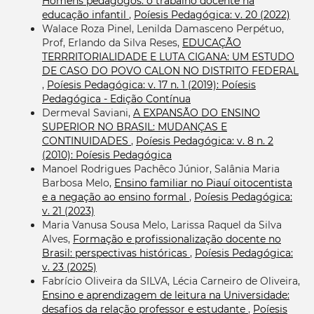
Homens pedagogos: o trabalho docente na
educação infantil
,
Poíesis Pedagógica: v. 20 (2022)
Walace Roza Pinel, Lenilda Damasceno Perpétuo,
Prof, Erlando da Silva Reses,
EDUCAÇÃO
TERRRITORIALIDADE E LUTA CIGANA: UM ESTUDO
DE CASO DO POVO CALON NO DISTRITO FEDERAL
,
Poíesis Pedagógica: v. 17 n. 1 (2019): Poíesis
Pedagógica - Edição Contínua
Dermeval Saviani,
A EXPANSÃO DO ENSINO
SUPERIOR NO BRASIL: MUDANÇAS E
CONTINUIDADES
,
Poíesis Pedagógica: v. 8 n. 2
(2010): Poíesis Pedagógica
Manoel Rodrigues Pachêco Júnior, Salânia Maria
Barbosa Melo,
Ensino familiar no Piauí oitocentista
e a negação ao ensino formal
,
Poíesis Pedagógica:
v. 21 (2023)
Maria Vanusa Sousa Melo, Larissa Raquel da Silva
Alves,
Formação e profissionalização docente no
Brasil: perspectivas históricas
,
Poíesis Pedagógica:
v. 23 (2025)
Fabrício Oliveira da SILVA, Lécia Carneiro de Oliveira,
Ensino e aprendizagem de leitura na Universidade:
desafios da relação professor e estudante
,
Poíesis