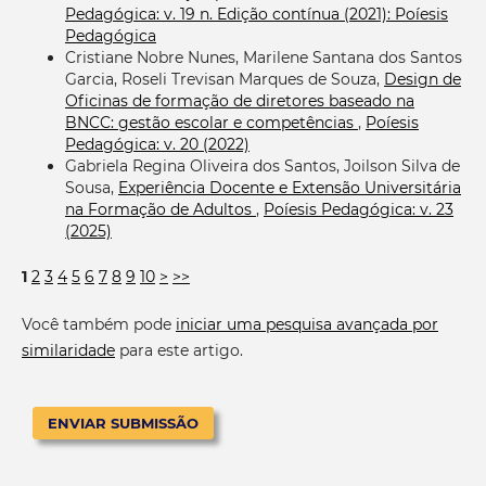
Pedagógica: v. 19 n. Edição contínua (2021): Poíesis
Pedagógica
Cristiane Nobre Nunes, Marilene Santana dos Santos
Garcia, Roseli Trevisan Marques de Souza,
Design de
Oficinas de formação de diretores baseado na
BNCC: gestão escolar e competências
,
Poíesis
Pedagógica: v. 20 (2022)
Gabriela Regina Oliveira dos Santos, Joilson Silva de
Sousa,
Experiência Docente e Extensão Universitária
na Formação de Adultos
,
Poíesis Pedagógica: v. 23
(2025)
1
2
3
4
5
6
7
8
9
10
>
>>
Você também pode
iniciar uma pesquisa avançada por
similaridade
para este artigo.
ENVIAR SUBMISSÃO