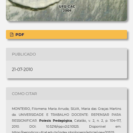
PDF
PUBLICADO
21-07-2010
COMO CITAR
MONTEIRO, Filomena Maria Arruda; SILVA, Maria das Graças Martins
da. UNIVERSIDADE E TRABALHO DOCENTE: REPENSAR PARA
RESSIGNIFICAR.
Poíesis Pedagógica
, Catalão, v. 2, n. 2, p. 104–117,
2010. DOI: 10.5216/rpp.v2i2.10525. Disponível em:
https://periodicos.ufcat.edu.br/index.php/poiesis/article/view/10525.