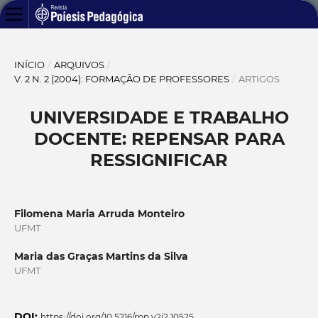
INÍCIO
/
ARQUIVOS
/
V. 2 N. 2 (2004): FORMAÇÃO DE PROFESSORES
/
ARTIGOS
UNIVERSIDADE E TRABALHO
DOCENTE: REPENSAR PARA
RESSIGNIFICAR
Filomena Maria Arruda Monteiro
UFMT
Maria das Graças Martins da Silva
UFMT
DOI:
https://doi.org/10.5216/rpp.v2i2.10525