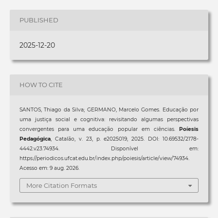
PUBLISHED
2025-12-20
HOW TO CITE
SANTOS, Thiago da Silva; GERMANO, Marcelo Gomes. Educação por
uma justiça social e cognitiva: revisitando algumas perspectivas
convergentes para uma educação popular em ciências.
Poíesis
Pedagógica
, Catalão, v. 23, p. e2025019, 2025. DOI: 10.69532/2178-
4442.v23.74934. Disponível em:
https://periodicos.ufcat.edu.br/index.php/poiesis/article/view/74934.
Acesso em: 9 aug. 2026.
More Citation Formats