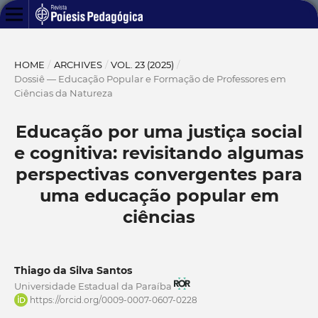
HOME
/
ARCHIVES
/
VOL. 23 (2025)
/
Dossiê — Educação Popular e Formação de Professores em
Ciências da Natureza
Educação por uma justiça social
e cognitiva: revisitando algumas
perspectivas convergentes para
uma educação popular em
ciências
Thiago da Silva Santos
Universidade Estadual da Paraíba
https://orcid.org/0009-0007-0607-0228