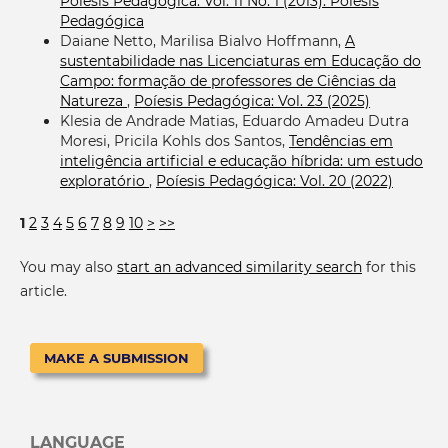
Poíesis Pedagógica: Vol. 11 No. 1 (2013): Poíesis
Pedagógica
Daiane Netto, Marilisa Bialvo Hoffmann,
A
sustentabilidade nas Licenciaturas em Educação do
Campo: formação de professores de Ciências da
Natureza
,
Poíesis Pedagógica: Vol. 23 (2025)
Klesia de Andrade Matias, Eduardo Amadeu Dutra
Moresi, Pricila Kohls dos Santos,
Tendências em
inteligência artificial e educação híbrida: um estudo
exploratório
,
Poíesis Pedagógica: Vol. 20 (2022)
1
2
3
4
5
6
7
8
9
10
>
>>
You may also
start an advanced similarity search
for this
article.
MAKE A SUBMISSION
LANGUAGE