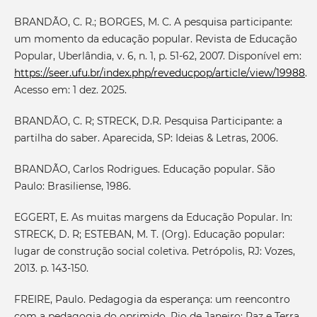
BRANDÃO, C. R.; BORGES, M. C. A pesquisa participante:
um momento da educação popular. Revista de Educação
Popular, Uberlândia, v. 6, n. 1, p. 51-62, 2007. Disponível em:
https://seer.ufu.br/index.php/reveducpop/article/view/19988
.
Acesso em: 1 dez. 2025.
BRANDÃO, C. R; STRECK, D.R. Pesquisa Participante: a
partilha do saber. Aparecida, SP: Ideias & Letras, 2006.
BRANDÃO, Carlos Rodrigues. Educação popular. São
Paulo: Brasiliense, 1986.
EGGERT, E. As muitas margens da Educação Popular. In:
STRECK, D. R; ESTEBAN, M. T. (Org). Educação popular:
lugar de construção social coletiva. Petrópolis, RJ: Vozes,
2013. p. 143-150.
FREIRE, Paulo. Pedagogia da esperança: um reencontro
com a pedagogia do oprimido. Rio de Janeiro: Paz e Terra,