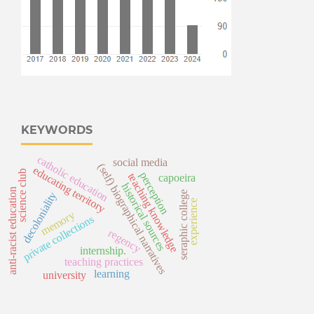
KEYWORDS
catholic education
social media
(self) biographical narratives
educating territory
science club
perception
teaching knowledge
capoeira
historical sources
anti-racist education
seraphic college
decoloniality
experience
memory
private collections
regency
internship.
teaching practices
learning
university