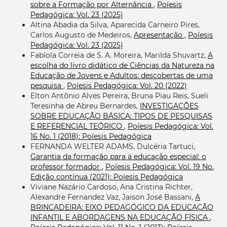
sobre a Formação por Alternância
,
Poíesis
Pedagógica: Vol. 23 (2025)
Altina Abadia da Silva, Aparecida Carneiro Pires,
Carlos Augusto de Medeiros,
Apresentação
,
Poíesis
Pedagógica: Vol. 23 (2025)
Fabíola Correia de S. A. Moreira, Marilda Shuvartz,
A
escolha do livro didático de Ciências da Natureza na
Educação de Jovens e Adultos: descobertas de uma
pesquisa
,
Poíesis Pedagógica: Vol. 20 (2022)
Elton Antônio Alves Pereira, Bruna Piau Reis, Sueli
Teresinha de Abreu Bernardes,
INVESTIGAÇÕES
SOBRE EDUCAÇÃO BÁSICA: TIPOS DE PESQUISAS
E REFERENCIAL TEÓRICO
,
Poíesis Pedagógica: Vol.
16 No. 1 (2018): Poíesis Pedagógica
FERNANDA WELTER ADAMS, Dulcéria Tartuci,
Garantia da formação para a educação especial: o
professor formador
,
Poíesis Pedagógica: Vol. 19 No.
Edição contínua (2021): Poíesis Pedagógica
Viviane Nazário Cardoso, Ana Cristina Richter,
Alexandre Fernandez Vaz, Jaison José Bassani,
A
BRINCADEIRA: EIXO PEDAGÓGICO DA EDUCAÇÃO
INFANTIL E ABORDAGENS NA EDUCAÇÃO FÍSICA
,