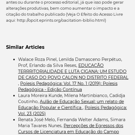
antes ou durante o processo editorial, já que isso pode gerar
alterações produtivas, bem como aumentar o impacto e a
citação do trabalho publicado (Veja O Efeito do Acesso Livre
aqui: http://opcit.eprints.org/oacitation-biblio.html)
Similar Articles
Walace Roza Pinel, Lenilda Damasceno Perpétuo,
Prof, Erlando da Silva Reses,
EDUCAÇÃO
TERRRITORIALIDADE E LUTA CIGANA: UM ESTUDO
DE CASO DO POVO CALON NO DISTRITO FEDERAL
,
Poíesis Pedagógica: Vol. 17 No. 1 (2019): Poíesis
Pedagógica - Edição Contínua
Laura Moreira Kunde, Milena Martinbianco, Cadidja
Coutinho,
Aulão de Educação Sexual: um relato de
Educação Popular e Científica
,
Poíesis Pedagógica:
Vol. 23 (2025)
Renata José Melo, Fernanda Welter Adams, Simara
Maria Tavares Nunes,
Percepções de Egressos dos
Cursos de Licenciatura em Educação do Campo