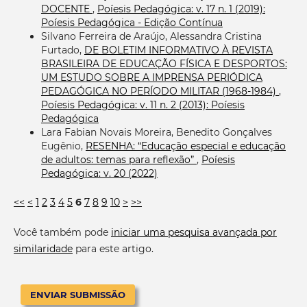
DOCENTE
,
Poíesis Pedagógica: v. 17 n. 1 (2019):
Poíesis Pedagógica - Edição Contínua
Silvano Ferreira de Araújo, Alessandra Cristina
Furtado,
DE BOLETIM INFORMATIVO À REVISTA
BRASILEIRA DE EDUCAÇÃO FÍSICA E DESPORTOS:
UM ESTUDO SOBRE A IMPRENSA PERIÓDICA
PEDAGÓGICA NO PERÍODO MILITAR (1968-1984)
,
Poíesis Pedagógica: v. 11 n. 2 (2013): Poíesis
Pedagógica
Lara Fabian Novais Moreira, Benedito Gonçalves
Eugênio,
RESENHA: “Educação especial e educação
de adultos: temas para reflexão”
,
Poíesis
Pedagógica: v. 20 (2022)
<<
<
1
2
3
4
5
6
7
8
9
10
>
>>
Você também pode
iniciar uma pesquisa avançada por
similaridade
para este artigo.
ENVIAR SUBMISSÃO