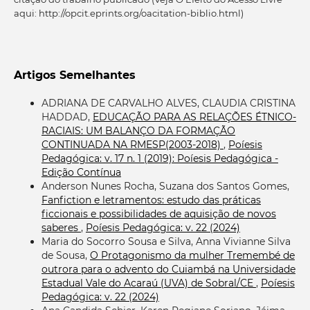
aqui: http://opcit.eprints.org/oacitation-biblio.html)
Artigos Semelhantes
ADRIANA DE CARVALHO ALVES, CLAUDIA CRISTINA
HADDAD,
EDUCAÇÃO PARA AS RELAÇÕES ÉTNICO-
RACIAIS: UM BALANÇO DA FORMAÇÃO
CONTINUADA NA RMESP(2003-2018)
,
Poíesis
Pedagógica: v. 17 n. 1 (2019): Poíesis Pedagógica -
Edição Contínua
Anderson Nunes Rocha, Suzana dos Santos Gomes,
Fanfiction e letramentos: estudo das práticas
ficcionais e possibilidades de aquisição de novos
saberes
,
Poíesis Pedagógica: v. 22 (2024)
Maria do Socorro Sousa e Silva, Anna Vivianne Silva
de Sousa,
O Protagonismo da mulher Tremembé de
outrora para o advento do Cuiambá na Universidade
Estadual Vale do Acaraú (UVA) de Sobral/CE
,
Poíesis
Pedagógica: v. 22 (2024)