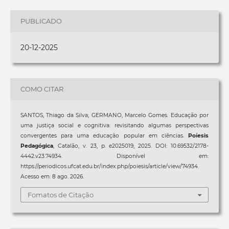
PUBLICADO
20-12-2025
COMO CITAR
SANTOS, Thiago da Silva; GERMANO, Marcelo Gomes. Educação por
uma justiça social e cognitiva: revisitando algumas perspectivas
convergentes para uma educação popular em ciências.
Poíesis
Pedagógica
, Catalão, v. 23, p. e2025019, 2025. DOI: 10.69532/2178-
4442.v23.74934. Disponível em:
https://periodicos.ufcat.edu.br/index.php/poiesis/article/view/74934.
Acesso em: 8 ago. 2026.
Fomatos de Citação