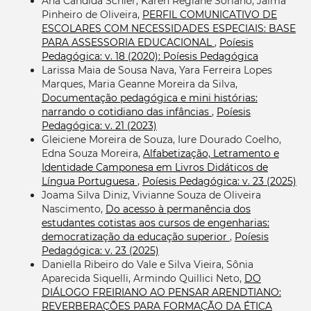
Ana Candida Schier, Karen Regiane Soriano, Jáima
Pinheiro de Oliveira,
PERFIL COMUNICATIVO DE
ESCOLARES COM NECESSIDADES ESPECIAIS: BASE
PARA ASSESSORIA EDUCACIONAL
,
Poíesis
Pedagógica: v. 18 (2020): Poíesis Pedagógica
Larissa Maia de Sousa Nava, Yara Ferreira Lopes
Marques, Maria Geanne Moreira da Silva,
Documentação pedagógica e mini histórias:
narrando o cotidiano das infâncias
,
Poíesis
Pedagógica: v. 21 (2023)
Gleiciene Moreira de Souza, Iure Dourado Coelho,
Edna Souza Moreira,
Alfabetização, Letramento e
Identidade Camponesa em Livros Didáticos de
Língua Portuguesa
,
Poíesis Pedagógica: v. 23 (2025)
Joama Silva Diniz, Vivianne Souza de Oliveira
Nascimento,
Do acesso à permanência dos
estudantes cotistas aos cursos de engenharias:
democratização da educação superior
,
Poíesis
Pedagógica: v. 23 (2025)
Daniella Ribeiro do Vale e Silva Vieira, Sônia
Aparecida Siquelli, Armindo Quillici Neto,
DO
DIÁLOGO FREIRIANO AO PENSAR ARENDTIANO:
REVERBERAÇÕES PARA FORMAÇÃO DA ÉTICA