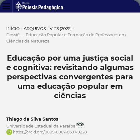
INÍCIO
/
ARQUIVOS
/
V. 23 (2025)
/
Dossiê — Educação Popular e Formação de Professores em
Ciências da Natureza
Educação por uma justiça social
e cognitiva: revisitando algumas
perspectivas convergentes para
uma educação popular em
ciências
Thiago da Silva Santos
Universidade Estadual da Paraíba
https://orcid.org/0009-0007-0607-0228