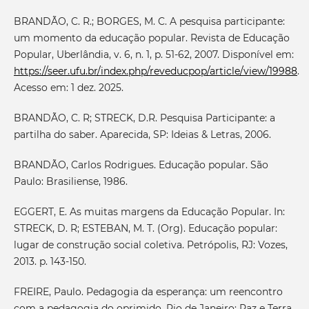
BRANDÃO, C. R.; BORGES, M. C. A pesquisa participante:
um momento da educação popular. Revista de Educação
Popular, Uberlândia, v. 6, n. 1, p. 51-62, 2007. Disponível em:
https://seer.ufu.br/index.php/reveducpop/article/view/19988
.
Acesso em: 1 dez. 2025.
BRANDÃO, C. R; STRECK, D.R. Pesquisa Participante: a
partilha do saber. Aparecida, SP: Ideias & Letras, 2006.
BRANDÃO, Carlos Rodrigues. Educação popular. São
Paulo: Brasiliense, 1986.
EGGERT, E. As muitas margens da Educação Popular. In:
STRECK, D. R; ESTEBAN, M. T. (Org). Educação popular:
lugar de construção social coletiva. Petrópolis, RJ: Vozes,
2013. p. 143-150.
FREIRE, Paulo. Pedagogia da esperança: um reencontro
com a pedagogia do oprimido. Rio de Janeiro: Paz e Terra,