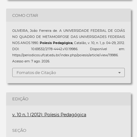
COMO CITAR
OLIVEIRA, João Ferreira de. A UNIVERSIDADE FEDERAL DE GOIÁS
NO QUADRO DE METAMORFOSE DAS UNIVERSIDADES FEDERAIS
NOS ANOS 1990.
Poíesis Pedagógica
, Catalão, v. 10, n. 1, p. 04–29, 2012.
DOI: 10.69532/2178-4442.v10.19986. Disponível em:
https://periodicos.ufcat.edu.br/index.php/poiesis/article/view/19986.
Acesso em: 7 ago. 2026.
Fomatos de Citação
EDIÇÃO
v. 10 n. 1 (2012): Poíesis Pedagógica
SEÇÃO