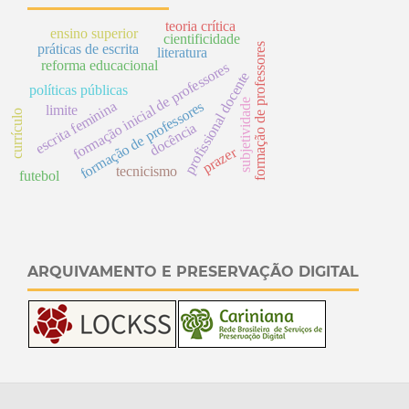
teoria crítica
ensino superior
cientificidade
formação de professores
práticas de escrita
literatura
reforma educacional
formação inicial de professores
e
políticas públicas
subjetividade
escrita feminina
s
limite
p
r
o
f
i
s
s
i
o
n
a
l
d
o
c
e
n
t
currículo
docência
e
f
o
r
m
a
ç
ã
o
d
p
r
o
f
e
s
s
o
r
e
prazer
tecnicismo
futebol
ARQUIVAMENTO E PRESERVAÇÃO DIGITAL