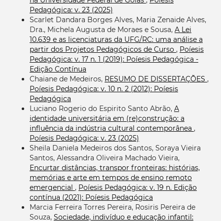
Pedagógica: v. 23 (2025)
Scarlet Dandara Borges Alves, Maria Zenaide Alves,
Dra., Michela Augusta de Moraes e Sousa,
A Lei
10.639 e as licenciaturas da UFG/RC: uma análise a
partir dos Projetos Pedagógicos de Curso
,
Poíesis
Pedagógica: v. 17 n. 1 (2019): Poíesis Pedagógica -
Edição Contínua
Chaiane de Medeiros,
RESUMO DE DISSERTAÇÕES
,
Poíesis Pedagógica: v. 10 n. 2 (2012): Poíesis
Pedagógica
Luciano Rogerio do Espirito Santo Abrão,
A
identidade universitária em (re)construção: a
influência da indústria cultural contemporânea
,
Poíesis Pedagógica: v. 23 (2025)
Sheila Daniela Medeiros dos Santos, Soraya Vieira
Santos, Alessandra Oliveira Machado Vieira,
Encurtar distâncias, transpor fronteiras: histórias,
memórias e arte em tempos de ensino remoto
emergencial
,
Poíesis Pedagógica: v. 19 n. Edição
contínua (2021): Poíesis Pedagógica
Marcia Ferreira Torres Pereira, Rosiris Pereira de
Souza,
Sociedade, indivíduo e educação infantil: