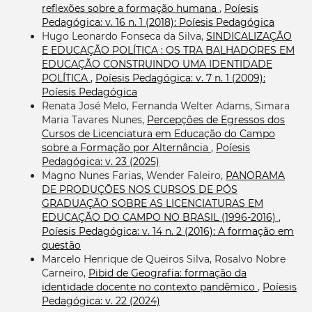
reflexões sobre a formação humana
,
Poíesis
Pedagógica: v. 16 n. 1 (2018): Poíesis Pedagógica
Hugo Leonardo Fonseca da Silva,
SINDICALIZAÇÃO
E EDUCAÇÃO POLÍTICA : OS TRA BALHADORES EM
EDUCAÇÃO CONSTRUINDO UMA IDENTIDADE
POLÍTICA
,
Poíesis Pedagógica: v. 7 n. 1 (2009):
Poíesis Pedagógica
Renata José Melo, Fernanda Welter Adams, Simara
Maria Tavares Nunes,
Percepções de Egressos dos
Cursos de Licenciatura em Educação do Campo
sobre a Formação por Alternância
,
Poíesis
Pedagógica: v. 23 (2025)
Magno Nunes Farias, Wender Faleiro,
PANORAMA
DE PRODUÇÕES NOS CURSOS DE PÓS
GRADUAÇÃO SOBRE AS LICENCIATURAS EM
EDUCAÇÃO DO CAMPO NO BRASIL (1996-2016)
,
Poíesis Pedagógica: v. 14 n. 2 (2016): A formação em
questão
Marcelo Henrique de Queiros Silva, Rosalvo Nobre
Carneiro,
Pibid de Geografia: formação da
identidade docente no contexto pandêmico
,
Poíesis
Pedagógica: v. 22 (2024)