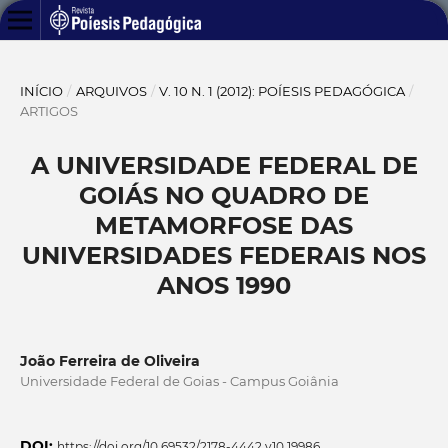
INÍCIO
/
ARQUIVOS
/
V. 10 N. 1 (2012): POÍESIS PEDAGÓGICA
/
ARTIGOS
A UNIVERSIDADE FEDERAL DE
GOIÁS NO QUADRO DE
METAMORFOSE DAS
UNIVERSIDADES FEDERAIS NOS
ANOS 1990
João Ferreira de Oliveira
Universidade Federal de Goias - Campus Goiânia
DOI:
https://doi.org/10.69532/2178-4442.v10.19986