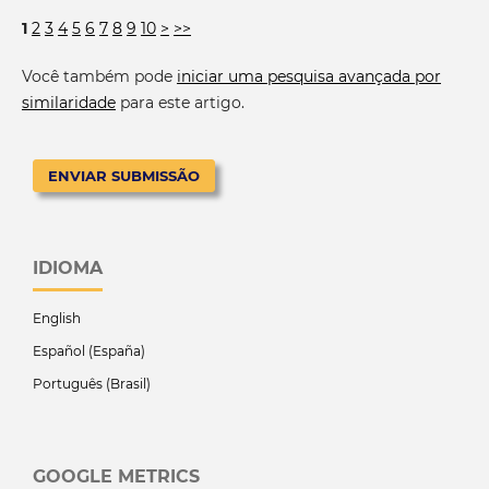
1
2
3
4
5
6
7
8
9
10
>
>>
Você também pode
iniciar uma pesquisa avançada por
similaridade
para este artigo.
ENVIAR SUBMISSÃO
IDIOMA
English
Español (España)
Português (Brasil)
GOOGLE METRICS