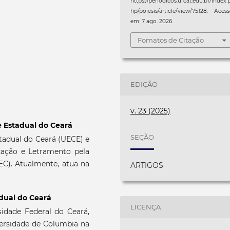
https://periodicos.ufcat.edu.br/index.
hp/poiesis/article/view/75128. Aces
em: 7 ago. 2026.
Fomatos de Citação
EDIÇÃO
v. 23 (2025)
 Estadual do Ceará
SEÇÃO
adual do Ceará (UECE) e
zação e Letramento pela
EC). Atualmente, atua na
ARTIGOS
dual do Ceará
LICENÇA
idade Federal do Ceará,
ersidade de Columbia na