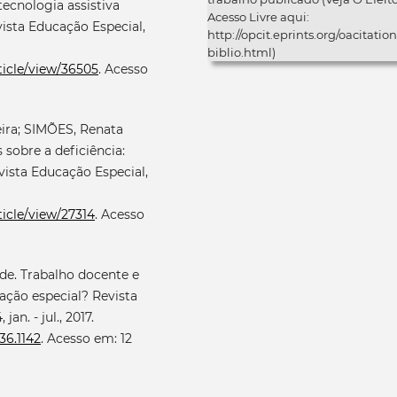
tecnologia assistiva
Acesso Livre aqui:
ista Educação Especial,
http://opcit.eprints.org/oacitation
biblio.html)
ticle/view/36505
. Acesso
eira; SIMÕES, Renata
sobre a deficiência:
vista Educação Especial,
ticle/view/27314
. Acesso
de. Trabalho docente e
ação especial? Revista
jan. - jul., 2017.
36.1142
. Acesso em: 12