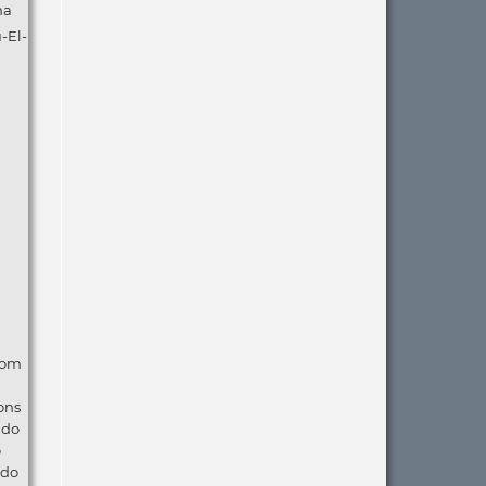
ha
-El-
com
ons
ndo
o
 do