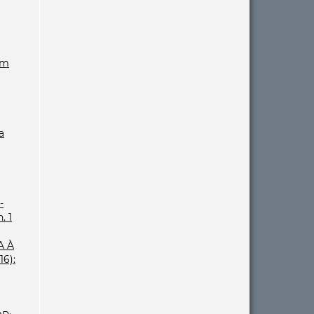
um
a
-
. 1
A À
16):