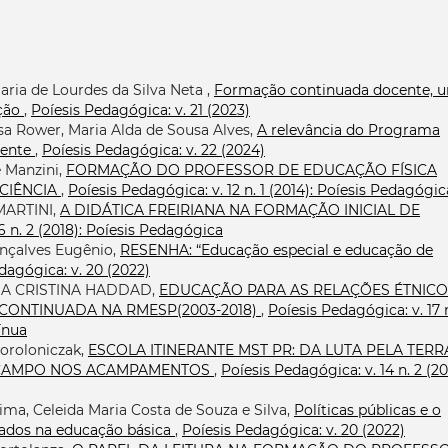
Maria de Lourdes da Silva Neta ,
Formação continuada docente, 
ação
,
Poíesis Pedagógica: v. 21 (2023)
sa Rower, Maria Alda de Sousa Alves,
A relevância do Programa
cente
,
Poíesis Pedagógica: v. 22 (2024)
é Manzini,
FORMAÇÃO DO PROFESSOR DE EDUCAÇÃO FÍSICA
CIÊNCIA
,
Poíesis Pedagógica: v. 12 n. 1 (2014): Poíesis Pedagógic
ARTINI,
A DIDÁTICA FREIRIANA NA FORMAÇÃO INICIAL DE
6 n. 2 (2018): Poíesis Pedagógica
onçalves Eugênio,
RESENHA: “Educação especial e educação de
dagógica: v. 20 (2022)
IA CRISTINA HADDAD,
EDUCAÇÃO PARA AS RELAÇÕES ÉTNICO
CONTINUADA NA RMESP(2003-2018)
,
Poíesis Pedagógica: v. 17 n
ínua
Poroloniczak,
ESCOLA ITINERANTE MST PR: DA LUTA PELA TERR
O CAMPO NOS ACAMPAMENTOS
,
Poíesis Pedagógica: v. 14 n. 2 (20
ima, Celeida Maria Costa de Souza e Silva,
Políticas públicas e o
iados na educação básica
,
Poíesis Pedagógica: v. 20 (2022)