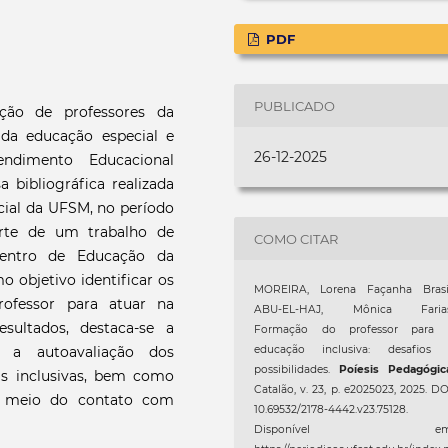
PDF
PUBLICADO
ção de professores da
 da educação especial e
26-12-2025
ndimento Educacional
a bibliográfica realizada
cial da UFSM, no período
arte de um trabalho de
COMO CITAR
entro de Educação da
o objetivo identificar os
MOREIRA, Lorena Façanha Brasil
ofessor para atuar na
ABU-EL-HAJ, Mônica Farias
esultados, destaca-se a
Formação do professor para 
 a autoavaliação dos
educação inclusiva: desafios 
possibilidades.
Poíesis Pedagógic
as inclusivas, bem como
Catalão, v. 23, p. e2025023, 2025. DO
or meio do contato com
10.69532/2178-4442.v23.75128.
Disponível em