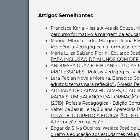
Artigos Semelhantes
Francisca Karla Klissia Alves de Souza , 
percurso formativo à margem da educ
Manuel Mfinda Pedro Marques, Joana Eli
Residência Pedagógica na formação do
Maria Luiza Salzano Fiorini, Eduardo Jos
PARA INCLUSÃO DE ALUNOS COM DEFI
ANDRESSA GRAZIELE BRANDT, LUCAS M
PROFESSORES
,
Poíesis Pedagógica: v. 1
Lara Fabian Novais Moreira, Benedito G
adultos: temas para reflexão”
,
Poíesis Pe
ADRIANA DE CARVALHO ALVES, CLAUD
RACIAIS: UM BALANÇO DA FORMAÇÃO 
(2019): Poíesis Pedagógica - Edição Cont
Valter de Jesus Leite, Juliana Aparecida 
LUTA PELO DIREITO A EDUCAÇÃO D
A formação em questão
Edgar da Silva Queiros, Walace José de L
direito à educação aos estudantes refug