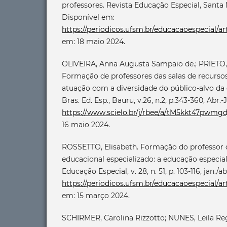
professores. Revista Educação Especial, Santa Ma
Disponível em:
https://periodicos.ufsm.br/educacaoespecial/ar
em: 18 maio 2024.
OLIVEIRA, Anna Augusta Sampaio de.; PRIETO, 
Formação de professores das salas de recursos
atuação com a diversidade do público-alvo da 
Bras. Ed. Esp., Bauru, v.26, n.2, p.343-360, Abr.
https://www.scielo.br/j/rbee/a/tM5kkt47pwmg
16 maio 2024.
ROSSETTO, Elisabeth. Formação do professor
educacional especializado: a educação especia
Educação Especial, v. 28, n. 51, p. 103-116, jan./
https://periodicos.ufsm.br/educacaoespecial/ar
em: 15 março 2024.
SCHIRMER, Carolina Rizzotto; NUNES, Leila Reg