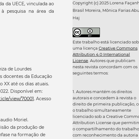
Copyright (c) 2025 Lorena Façan
ada da UECE, vinculada ao
Brasil Moreira, Mônica Farias Abu
 à pesquisa na área da
Haj
Este trabalho está licenciado sob
uma licença
Creative Commons
Attribution 4.0 International
License
. Autores que publicam
nesta revista concordam com os
iza de Lourdes
seguintes termos:
 Os docentes da Educação
o XX até os dias atuais.
2022. Disponível em:
1. Autores mantém os direitos
autorais e concedem à revista o
ticle/view/70001
. Acesso
direito de primeira publicação, 
o trabalho simultaneamente
licenciado sob a Creative Comm
audio Moriel.
Attribution License que permiti
visão da produção de
o compartilhamento do trabalh
nfase na formação de
com reconhecimento da autoria