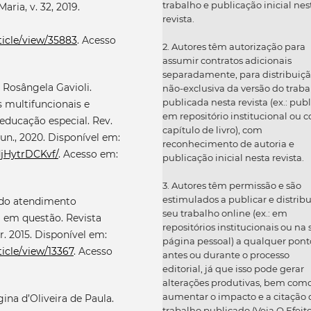
trabalho e publicação inicial nes
ria, v. 32, 2019.
revista.
ticle/view/35883
. Acesso
2. Autores têm autorização para
assumir contratos adicionais
separadamente, para distribuiç
Rosângela Gavioli.
não-exclusiva da versão do traba
publicada nesta revista (ex.: publ
 multifuncionais e
em repositório institucional ou 
educação especial. Rev.
capítulo de livro), com
-Jun., 2020. Disponível em:
reconhecimento de autoria e
djHytrDCKvf/
. Acesso em:
publicação inicial nesta revista.
3. Autores têm permissão e são
estimulados a publicar e distribu
 do atendimento
seu trabalho online (ex.: em
l em questão. Revista
repositórios institucionais ou na
abr. 2015. Disponível em:
página pessoal) a qualquer pont
ticle/view/13367
. Acesso
antes ou durante o processo
editorial, já que isso pode gerar
alterações produtivas, bem com
aumentar o impacto e a citação 
ina d’Oliveira de Paula.
trabalho publicado (Veja O Efeit