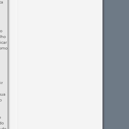
ta
ão
lho
icar
como
ir
 sua
o
o
do
o do