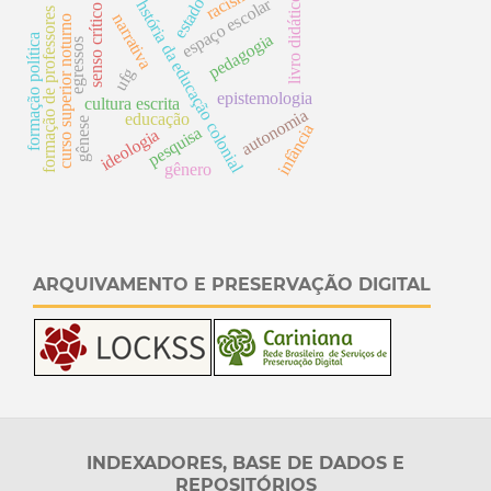
racismo
livro didático
espaço escolar
estado
hstória da educação colonial
senso crítico
formação de professores
narrativa
curso superior noturno
pedagogia
formação política
egressos
ufg
epistemologia
cultura escrita
autonomia
educação
gênese
infância
pesquisa
ideologia
gênero
ARQUIVAMENTO E PRESERVAÇÃO DIGITAL
INDEXADORES, BASE DE DADOS E
REPOSITÓRIOS