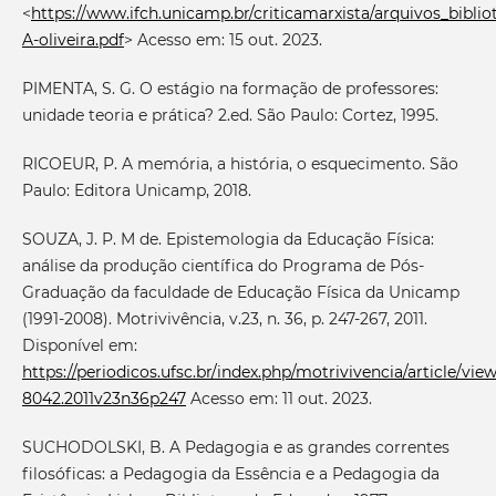
<
https://www.ifch.unicamp.br/criticamarxista/arquivos_bibliot
A-oliveira.pdf
> Acesso em: 15 out. 2023.
PIMENTA, S. G. O estágio na formação de professores:
unidade teoria e prática? 2.ed. São Paulo: Cortez, 1995.
RICOEUR, P. A memória, a história, o esquecimento. São
Paulo: Editora Unicamp, 2018.
SOUZA, J. P. M de. Epistemologia da Educação Física:
análise da produção científica do Programa de Pós-
Graduação da faculdade de Educação Física da Unicamp
(1991-2008). Motrivivência, v.23, n. 36, p. 247-267, 2011.
Disponível em:
https://periodicos.ufsc.br/index.php/motrivivencia/article/view
8042.2011v23n36p247
Acesso em: 11 out. 2023.
SUCHODOLSKI, B. A Pedagogia e as grandes correntes
filosóficas: a Pedagogia da Essência e a Pedagogia da