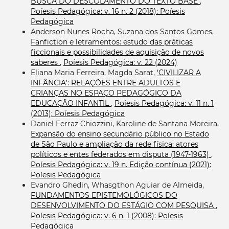
BUSCA DO DESCOLAMENTO DO TEXTO BASE
,
Poíesis Pedagógica: v. 16 n. 2 (2018): Poíesis
Pedagógica
Anderson Nunes Rocha, Suzana dos Santos Gomes,
Fanfiction e letramentos: estudo das práticas
ficcionais e possibilidades de aquisição de novos
saberes
,
Poíesis Pedagógica: v. 22 (2024)
Eliana Maria Ferreira, Magda Sarat,
‘CIVILIZAR A
INFÂNCIA’: RELAÇÕES ENTRE ADULTOS E
CRIANÇAS NO ESPAÇO PEDAGÓGICO DA
EDUCAÇÃO INFANTIL
,
Poíesis Pedagógica: v. 11 n. 1
(2013): Poíesis Pedagógica
Daniel Ferraz Chiozzini, Karoline de Santana Moreira,
Expansão do ensino secundário público no Estado
de São Paulo e ampliação da rede física: atores
políticos e entes federados em disputa (1947-1963)
,
Poíesis Pedagógica: v. 19 n. Edição contínua (2021):
Poíesis Pedagógica
Evandro Ghedin, Whasgthon Aguiar de Almeida,
FUNDAMENTOS EPISTEMOLÓGICOS DO
DESENVOLVIMENTO DO ESTÁGIO COM PESQUISA
,
Poíesis Pedagógica: v. 6 n. 1 (2008): Poíesis
Pedagógica