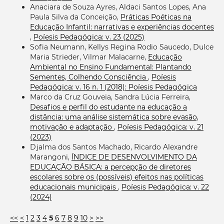
Anaciara de Souza Ayres, Aldaci Santos Lopes, Ana
Paula Silva da Conceição,
Práticas Poéticas na
Educação Infantil: narrativas e experiências docentes
,
Poíesis Pedagógica: v. 23 (2025)
Sofia Neumann, Kellys Regina Rodio Saucedo, Dulce
Maria Strieder, Vilmar Malacarne,
Educação
Ambiental no Ensino Fundamental: Plantando
Sementes, Colhendo Consciência
,
Poíesis
Pedagógica: v. 16 n. 1 (2018): Poíesis Pedagógica
Marco da Cruz Gouveia, Sandra Lúcia Ferreira,
Desafios e perfil do estudante na educação a
distância: uma análise sistemática sobre evasão,
motivação e adaptação
,
Poíesis Pedagógica: v. 21
(2023)
Djalma dos Santos Machado, Ricardo Alexandre
Marangoni,
ÍNDICE DE DESENVOLVIMENTO DA
EDUCAÇÃO BÁSICA: a percepção de diretores
escolares sobre os (possíveis) efeitos nas políticas
educacionais municipais
,
Poíesis Pedagógica: v. 22
(2024)
<<
<
1
2
3
4
5
6
7
8
9
10
>
>>