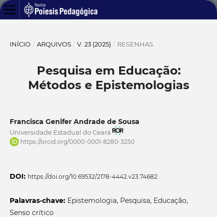
INÍCIO
/
ARQUIVOS
/
V. 23 (2025)
/
RESENHAS
Pesquisa em Educação:
Métodos e Epistemologias
Francisca Genifer Andrade de Sousa
Universidade Estadual do Ceará
https://orcid.org/0000-0001-8280-3250
DOI:
https://doi.org/10.69532/2178-4442.v23.74682
Palavras-chave:
Epistemologia, Pesquisa, Educação,
Senso crítico