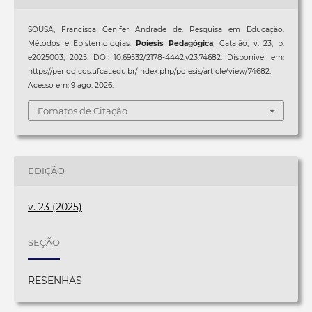
SOUSA, Francisca Genifer Andrade de. Pesquisa em Educação:
Métodos e Epistemologias.
Poíesis Pedagógica
, Catalão, v. 23, p.
e2025003, 2025. DOI: 10.69532/2178-4442.v23.74682. Disponível em:
https://periodicos.ufcat.edu.br/index.php/poiesis/article/view/74682.
Acesso em: 9 ago. 2026.
Fomatos de Citação
EDIÇÃO
v. 23 (2025)
SEÇÃO
RESENHAS