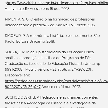
<
https://www.ifch.unicamp.br/criticamarxista/arquivos_bibliot
A-oliveira.pdf
> Acesso em: 15 out. 2023.
PIMENTA, S. G. O estágio na formação de professores:
unidade teoria e prática? 2.ed. São Paulo: Cortez, 1995.
RICOEUR, P. A memória, a história, o esquecimento. São
Paulo: Editora Unicamp, 2018.
SOUZA, J. P. M de. Epistemologia da Educação Física:
análise da produção científica do Programa de Pós-
Graduação da faculdade de Educação Física da Unicamp
(1991-2008). Motrivivência, v.23, n. 36, p. 247-267, 2011.
Disponível em:
https://periodicos.ufsc.br/index.php/motrivivencia/article/view
8042.2011v23n36p247
Acesso em: 11 out. 2023.
SUCHODOLSKI, B. A Pedagogia e as grandes correntes
filosóficas: a Pedagogia da Essência e a Pedagogia da