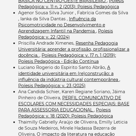
BÁSICA NO CENTRO-OESTE BRASILEIRO
,
Poíesis
Pedagógica: v. 11 n. 2 (2013): Poíesis Pedagógica
Agenor Sousa Silva Junior , Fabrícia Gomes da Silva
, Ianka da Silva Dantas ,
Influência da
Psicomotricidade no Desenvolvimento e
Aprendizagem Infantil na Pandemia
,
Poíesis
Pedagógica: v. 22 (2024)
Priscilla Andrade Ximenes,
Resenha Pedagogia
Universitária: aprender a profissão, profissionalizar a
docência.
,
Poíesis Pedagógica: v. 17 n. 1 (2019):
Poíesis Pedagógica - Edição Contínua
Luciano Rogerio do Espirito Santo Abrão,
A
identidade universitária em (re)construção: a
influência da indústria cultural contemporânea
,
Poíesis Pedagógica: v. 23 (2025)
Ana Candida Schier, Karen Regiane Soriano, Jáima
Pinheiro de Oliveira,
PERFIL COMUNICATIVO DE
ESCOLARES COM NECESSIDADES ESPECIAIS: BASE
PARA ASSESSORIA EDUCACIONAL
,
Poíesis
Pedagógica: v. 18 (2020): Poíesis Pedagógica
Thaimilly Gabrielly Araújo de Oliveira, Emilly Leticia
de Souza Medeiros, Mirele Hadassa Bezerra de
Oliveira,
O impacto da literatura na educação