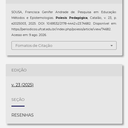
SOUSA, Francisca Genifer Andrade de. Pesquisa em Educação:
Métodos e Epistemologias.
Poíesis Pedagógica
, Catalão, v. 23, p.
e2025003, 2025. DOI: 10.69532/2178-4442.v23.74682. Disponível em:
https://periodicos.ufcat.edu.br/index.php/poiesis/article/view/74682.
Acesso em: 9 ago. 2026.
Fomatos de Citação
EDIÇÃO
v. 23 (2025)
SEÇÃO
RESENHAS