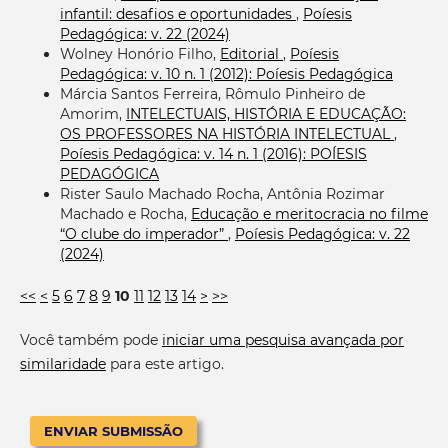
infantil: desafios e oportunidades
,
Poíesis
Pedagógica: v. 22 (2024)
Wolney Honório Filho,
Editorial
,
Poíesis
Pedagógica: v. 10 n. 1 (2012): Poíesis Pedagógica
Márcia Santos Ferreira, Rômulo Pinheiro de
Amorim,
INTELECTUAIS, HISTÓRIA E EDUCAÇÃO:
OS PROFESSORES NA HISTÓRIA INTELECTUAL
,
Poíesis Pedagógica: v. 14 n. 1 (2016): POÍESIS
PEDAGÓGICA
Rister Saulo Machado Rocha, Antônia Rozimar
Machado e Rocha,
Educação e meritocracia no filme
“O clube do imperador”
,
Poíesis Pedagógica: v. 22
(2024)
<<
<
5
6
7
8
9
10
11
12
13
14
>
>>
Você também pode
iniciar uma pesquisa avançada por
similaridade
para este artigo.
ENVIAR SUBMISSÃO