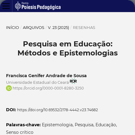
INÍCIO
/
ARQUIVOS
/
V. 23 (2025)
/
RESENHAS
Pesquisa em Educação:
Métodos e Epistemologias
Francisca Genifer Andrade de Sousa
Universidade Estadual do Ceará
https://orcid.org/0000-0001-8280-3250
DOI:
https://doi.org/10.69532/2178-4442.v23.74682
Palavras-chave:
Epistemologia, Pesquisa, Educação,
Senso crítico