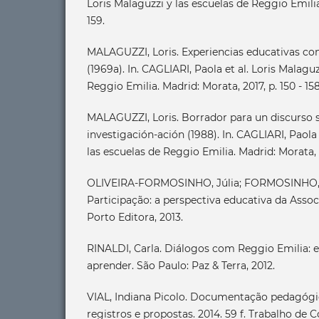
Loris Malaguzzi y las escuelas de Reggio Emilia
159.
MALAGUZZI, Loris. Experiencias educativas con
(1969a). In. CAGLIARI, Paola et al. Loris Malaguz
Reggio Emilia. Madrid: Morata, 2017, p. 150 - 158
MALAGUZZI, Loris. Borrador para un discurso 
investigación-ación (1988). In. CAGLIARI, Paola 
las escuelas de Reggio Emilia. Madrid: Morata, 2
OLIVEIRA-FORMOSINHO, Júlia; FORMOSINHO, 
Participação: a perspectiva educativa da Assoc
Porto Editora, 2013.
RINALDI, Carla. Diálogos com Reggio Emilia: es
aprender. São Paulo: Paz & Terra, 2012.
VIAL, Indiana Picolo. Documentação pedagógica
registros e propostas. 2014. 59 f. Trabalho de