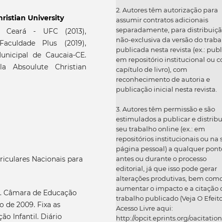
2. Autores têm autorização para
ristian University
assumir contratos adicionais
separadamente, para distribuiç
o Ceará - UFC (2013),
não-exclusiva da versão do traba
Faculdade Plus (2019),
publicada nesta revista (ex.: publ
unicipal de Caucaia-CE.
em repositório institucional ou 
a Absoulute Christian
capítulo de livro), com
reconhecimento de autoria e
publicação inicial nesta revista.
3. Autores têm permissão e são
estimulados a publicar e distribu
seu trabalho online (ex.: em
repositórios institucionais ou na
página pessoal) a qualquer pont
antes ou durante o processo
riculares Nacionais para
editorial, já que isso pode gerar
alterações produtivas, bem com
aumentar o impacto e a citação 
). Câmara de Educação
trabalho publicado (Veja O Efeit
o de 2009. Fixa as
Acesso Livre aqui:
ão Infantil. Diário
http://opcit.eprints.org/oacitation