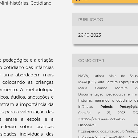
i-histórias, Cotidiano,
PUBLICADO
26-10-2023
o pedagógica e a criação
COMO CITAR
 cotidiano das infâncias
ver uma abordagem mais
NAVA, Larissa Maia de Sousa
 colocando as crianças
MARQUES, Yara Ferreira Lopes; SILV
Maria Geanne Moreira da
vimento. A metodologia
Documentação pedagógica e min
ídeos, áudios, anotações e
histórias: narrando o cotidiano d
nstram a importância da
infâncias.
Poíesis Pedagógic
s para a valorização das
Catalão, v. 21, 2023. DOI
os entre a escola e a
10.69532/2178-4442.v21.74633.
Disponível em
flexão sobre práticas
https://periodicos.ufcat.edu.br/index.
idades individuais das
hp/poiesis/article/view/74633. Aces