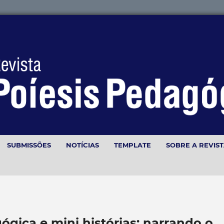
SUBMISSÕES
NOTÍCIAS
TEMPLATE
SOBRE A REVIS
ica e mini histórias: narrando o