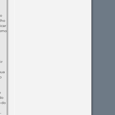
ão
lho
icar
como
ir
 sua
o
o
do
o do
-