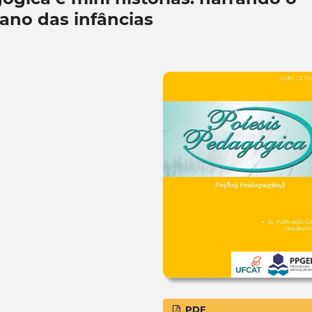
iano das infâncias
PDF