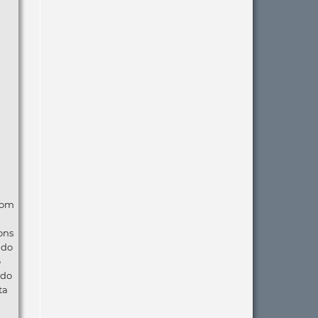
com
ons
ndo
o
 do
ta