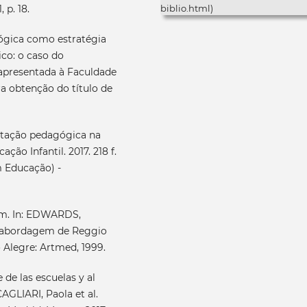
biblio.html)
 p. 18.
gica como estratégia
co: o caso do
 apresentada à Faculdade
a obtenção do título de
tação pedagógica na
ção Infantil. 2017. 218 f.
m Educação) -
em. In: EDWARDS,
 a abordagem de Reggio
 Alegre: Artmed, 1999.
 de las escuelas y al
CAGLIARI, Paola et al.