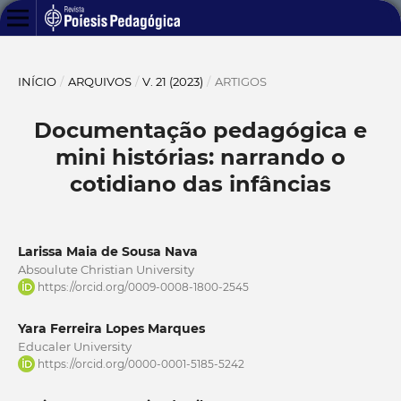
INÍCIO
/
ARQUIVOS
/
V. 21 (2023)
/
ARTIGOS
Documentação pedagógica e
mini histórias: narrando o
cotidiano das infâncias
Larissa Maia de Sousa Nava
Absoulute Christian University
https://orcid.org/0009-0008-1800-2545
Yara Ferreira Lopes Marques
Educaler University
https://orcid.org/0000-0001-5185-5242