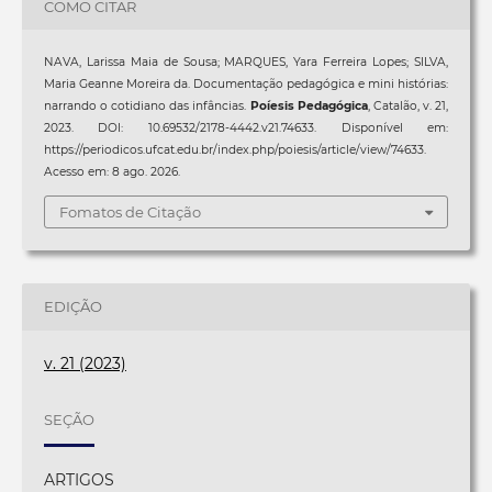
COMO CITAR
NAVA, Larissa Maia de Sousa; MARQUES, Yara Ferreira Lopes; SILVA,
Maria Geanne Moreira da. Documentação pedagógica e mini histórias:
narrando o cotidiano das infâncias.
Poíesis Pedagógica
, Catalão, v. 21,
2023. DOI: 10.69532/2178-4442.v21.74633. Disponível em:
https://periodicos.ufcat.edu.br/index.php/poiesis/article/view/74633.
Acesso em: 8 ago. 2026.
Fomatos de Citação
EDIÇÃO
v. 21 (2023)
SEÇÃO
ARTIGOS