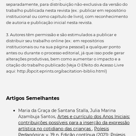
separadamente, para distribuição não-exclusiva da versão do
trabalho publicada nesta revista (ex.: publicar em repositório
institucional ou como capítulo de livro), com reconhecimento
de autoria e publicação inicial nesta revista.
3. Autores têm permissão e são estimulados a publicar e
distribuir seu trabalho online (ex.: em repositórios
institucionais ou na sua página pessoal) a qualquer ponto
antes ou durante o processo editorial, já que isso pode gerar
alterações produtivas, bem como aumentar o impacto e a
citação do trabalho publicado (Veja O Efeito do Acesso Livre
aqui: http://opcit.eprints.org/oacitation-biblio.html)
Artigos Semelhantes
Maria da Graça de Santana Stalla, Julia Marina
Azambuja Santos,
Artes e currículo dos Anos Iniciais:
contribuições possíveis para a inserção da expressão
artística no cotidiano das crianças
,
Poíesis
Pedagógica: v. 19 n. Edição contínua (2021): Poíesis