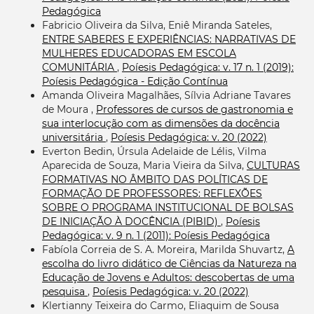
Pedagógica
Fabricio Oliveira da Silva, Eniê Miranda Sateles,
ENTRE SABERES E EXPERIÊNCIAS: NARRATIVAS DE
MULHERES EDUCADORAS EM ESCOLA
COMUNITÁRIA
,
Poíesis Pedagógica: v. 17 n. 1 (2019):
Poíesis Pedagógica - Edição Contínua
Amanda Oliveira Magalhães, Sílvia Adriane Tavares
de Moura ,
Professores de cursos de gastronomia e
sua interlocução com as dimensões da docência
universitária
,
Poíesis Pedagógica: v. 20 (2022)
Everton Bedin, Úrsula Adelaide de Lélis, Vilma
Aparecida de Souza, Maria Vieira da Silva,
CULTURAS
FORMATIVAS NO ÂMBITO DAS POLÍTICAS DE
FORMAÇÃO DE PROFESSORES: REFLEXÕES
SOBRE O PROGRAMA INSTITUCIONAL DE BOLSAS
DE INICIAÇÃO À DOCÊNCIA (PIBID)
,
Poíesis
Pedagógica: v. 9 n. 1 (2011): Poíesis Pedagógica
Fabíola Correia de S. A. Moreira, Marilda Shuvartz,
A
escolha do livro didático de Ciências da Natureza na
Educação de Jovens e Adultos: descobertas de uma
pesquisa
,
Poíesis Pedagógica: v. 20 (2022)
Klertianny Teixeira do Carmo, Eliaquim de Sousa