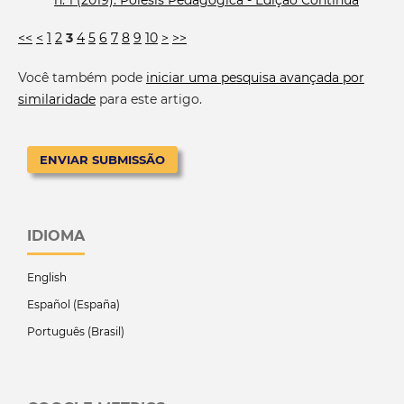
<<
<
1
2
3
4
5
6
7
8
9
10
>
>>
Você também pode
iniciar uma pesquisa avançada por
similaridade
para este artigo.
ENVIAR SUBMISSÃO
IDIOMA
English
Español (España)
Português (Brasil)