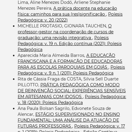
Lima, Aline Menezes Dodó, Arliene Stephanie
Menezes Pereira,
A prática docente na educação
física: caminhos para sua (res)significação
,
Poíesis
Pedagógica: v. 20 (2022)
MICHELLE PROTASIO, GIONARA TAUCHEN,
O
professor-gestor na coordenação de cursos de
graduação: uma revisão integrativa
,
Poíesis
Pedagógica: v. 19 n. Edição contínua (2021): Poíesis
Pedagógica
Aparecida Maria Almeida Barros,
A EDUCAÇÃO
FRANCISCANA E A FORMAÇÃO DE EDUCADORAS
PARA AS ESCOLAS PAROQUIAIS EM GOIÁS
,
Poíesis
Pedagógica: v. 9 n. 1 (2011): Poíesis Pedagógica
Rita de Cássia Fraga da COSTA, Silvia Sell Duarte
PILLOTTO,
PRÁTICA PEDAGÓGICA COMO MODO
DE REINVENÇÃO SOCIAL: EXPERIÊNCIAS SENSÍVEIS
EM ARTESANIAS COM IDOSOS
,
Poíesis Pedagógica:
v. 18 (2020): Poíesis Pedagógica
Ana Paula Bolsan Sagrilo, Edvonete Souza de
Alencar,
ESTÁGIO SUPERVISIONADO NO ENSINO
FUNDAMENTAL: UMA ANÁLISE DA ATUAÇÃO DE
FUTURAS PROFESSORAS
,
Poíesis Pedagógica: v. 17
n. 1 (2019): Poíesis Pedagógica - Edição Contínua