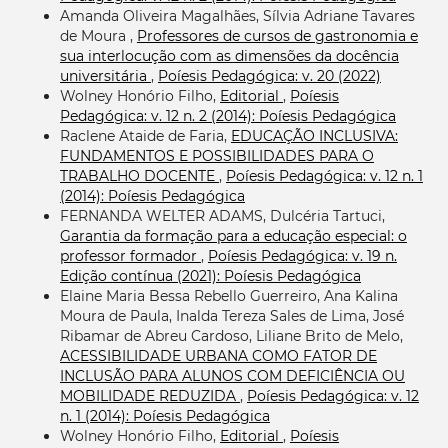
Amanda Oliveira Magalhães, Sílvia Adriane Tavares
de Moura ,
Professores de cursos de gastronomia e
sua interlocução com as dimensões da docência
universitária
,
Poíesis Pedagógica: v. 20 (2022)
Wolney Honório Filho,
Editorial
,
Poíesis
Pedagógica: v. 12 n. 2 (2014): Poíesis Pedagógica
Raclene Ataide de Faria,
EDUCAÇÃO INCLUSIVA:
FUNDAMENTOS E POSSIBILIDADES PARA O
TRABALHO DOCENTE
,
Poíesis Pedagógica: v. 12 n. 1
(2014): Poíesis Pedagógica
FERNANDA WELTER ADAMS, Dulcéria Tartuci,
Garantia da formação para a educação especial: o
professor formador
,
Poíesis Pedagógica: v. 19 n.
Edição contínua (2021): Poíesis Pedagógica
Elaine Maria Bessa Rebello Guerreiro, Ana Kalina
Moura de Paula, Inalda Tereza Sales de Lima, José
Ribamar de Abreu Cardoso, Liliane Brito de Melo,
ACESSIBILIDADE URBANA COMO FATOR DE
INCLUSÃO PARA ALUNOS COM DEFICIÊNCIA OU
MOBILIDADE REDUZIDA
,
Poíesis Pedagógica: v. 12
n. 1 (2014): Poíesis Pedagógica
Wolney Honório Filho,
Editorial
,
Poíesis