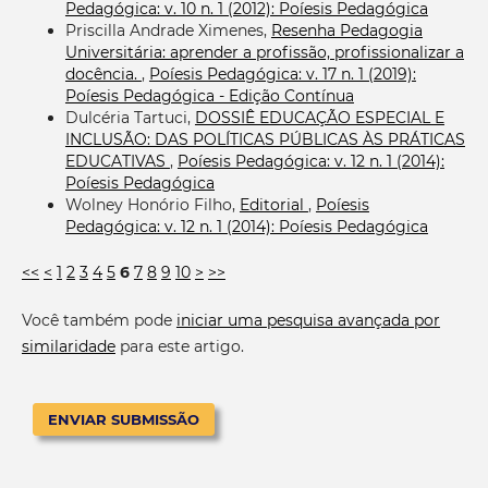
Pedagógica: v. 10 n. 1 (2012): Poíesis Pedagógica
Priscilla Andrade Ximenes,
Resenha Pedagogia
Universitária: aprender a profissão, profissionalizar a
docência.
,
Poíesis Pedagógica: v. 17 n. 1 (2019):
Poíesis Pedagógica - Edição Contínua
Dulcéria Tartuci,
DOSSIÊ EDUCAÇÃO ESPECIAL E
INCLUSÃO: DAS POLÍTICAS PÚBLICAS ÀS PRÁTICAS
EDUCATIVAS
,
Poíesis Pedagógica: v. 12 n. 1 (2014):
Poíesis Pedagógica
Wolney Honório Filho,
Editorial
,
Poíesis
Pedagógica: v. 12 n. 1 (2014): Poíesis Pedagógica
<<
<
1
2
3
4
5
6
7
8
9
10
>
>>
Você também pode
iniciar uma pesquisa avançada por
similaridade
para este artigo.
ENVIAR SUBMISSÃO