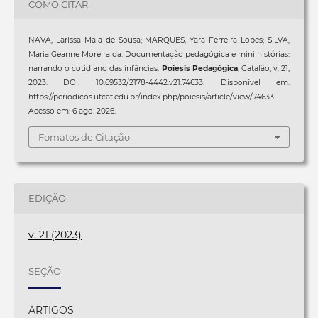
COMO CITAR
NAVA, Larissa Maia de Sousa; MARQUES, Yara Ferreira Lopes; SILVA,
Maria Geanne Moreira da. Documentação pedagógica e mini histórias:
narrando o cotidiano das infâncias.
Poíesis Pedagógica
, Catalão, v. 21,
2023. DOI: 10.69532/2178-4442.v21.74633. Disponível em:
https://periodicos.ufcat.edu.br/index.php/poiesis/article/view/74633.
Acesso em: 6 ago. 2026.
Fomatos de Citação
EDIÇÃO
v. 21 (2023)
SEÇÃO
ARTIGOS