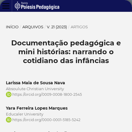
INÍCIO
/
ARQUIVOS
/
V. 21 (2023)
/
ARTIGOS
Documentação pedagógica e
mini histórias: narrando o
cotidiano das infâncias
Larissa Maia de Sousa Nava
Absoulute Christian University
https://orcid.org/0009-0008-1800-2545
Yara Ferreira Lopes Marques
Educaler University
https://orcid.org/0000-0001-5185-5242