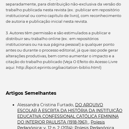
separadamente, para distribuição não-exclusiva da versão do
trabalho publicada nesta revista (ex.: publicar em repositório
institucional ou como capítulo de livro), com reconhecimento
de autoria e publicação inicial nesta revista.
3. Autores têm permissão e são estimulados a publicar e
distribuir seu trabalho online (ex.: em repositórios
institucionais ou na sua página pessoal) a qualquer ponto
antes ou durante o processo editorial, já que isso pode gerar
alterações produtivas, bem como aumentar o impacto e a
citação do trabalho publicado (Veja O Efeito do Acesso Livre
aqui: http://opcit.eprints.org/oacitation-biblio.html)
Artigos Semelhantes
Alessandra Cristina Furtado,
DO ARQUIVO
ESCOLAR À ESCRITA DA HISTÓRIA DA INSTITUIÇÃO
EDUCATIVA CONFESSIONAL CATÓLICA FEMININA
DO INTERIOR PAULISTA (1918-1961)
,
Poíesis
Pedagógica: v. 12 n. 2 (2014): Poíesis Pedagógica