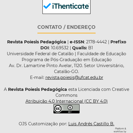
CONTATO / ENDEREÇO
Revista Poíesis Pedagógica
|
e-ISSN
: 2178-4442 |
Prefixo
DOI
: 10.69532 |
Qualis:
B1
Universidade Federal de Catalão | Faculdade de Educação
Programa de Pós-Graduação em Educação
Av. Dr. Lamartine Pinto Avelar, 1120. Setor Universitário,
Catalão-GO.
E-mail:
revista.poiesis@ufcat.edu.br
A
Revista Poíesis Pedagógica
esta Licenciada com Creative
Commons
Atribuição 4.0 Internacional (CC BY 4.0)
OJS Customização por:
Luis Andrés Castillo B.