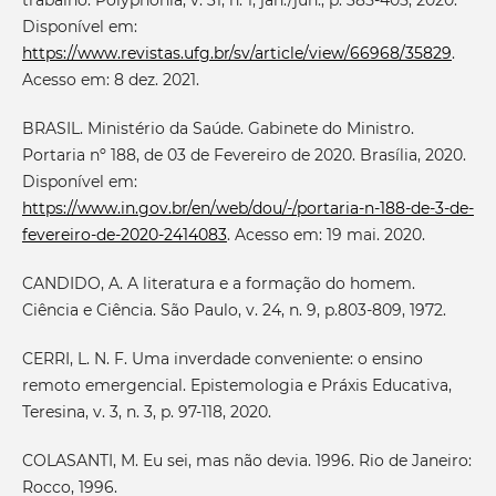
trabalho. Polyphonía, v. 31, n. 1, jan./jun., p. 385-405, 2020.
Disponível em:
https://www.revistas.ufg.br/sv/article/view/66968/35829
.
Acesso em: 8 dez. 2021.
BRASIL. Ministério da Saúde. Gabinete do Ministro.
Portaria nº 188, de 03 de Fevereiro de 2020. Brasília, 2020.
Disponível em:
https://www.in.gov.br/en/web/dou/-/portaria-n-188-de-3-de-
fevereiro-de-2020-2414083
. Acesso em: 19 mai. 2020.
CANDIDO, A. A literatura e a formação do homem.
Ciência e Ciência. São Paulo, v. 24, n. 9, p.803-809, 1972.
CERRI, L. N. F. Uma inverdade conveniente: o ensino
remoto emergencial. Epistemologia e Práxis Educativa,
Teresina, v. 3, n. 3, p. 97-118, 2020.
COLASANTI, M. Eu sei, mas não devia. 1996. Rio de Janeiro:
Rocco, 1996.