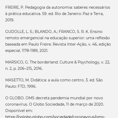
FREIRE, P. Pedagogia da autonomia: saberes necessários
à prática educativa. 59. ed. Rio de Janeiro: Paz e Terra,
2019.
GUDOLLE, L. S.; BLANDO, A.; FRANCO, S. R. K. Ensino
remoto emergencial na educação superior: uma reflexão
baseada em Paulo Freire. Revista Inter-Ação, v. 46, edição
especial, 1178-1189, 2021.
MARSICO, G. The borderland. Culture & Psychology, v. 22,
n. 2, p. 206–215, 2016.
MASETTO, M. Didática: a aula como centro. 3. ed. São
Paulo: FTD, 1996.
O GLOBO. OMS decreta pandemia mundial por novo
coronavírus. O Globo Sociedade, 11 de março de 2020.
Disponível em:
https://oglobo.globo.com/sociedade/coronavirus/oms-