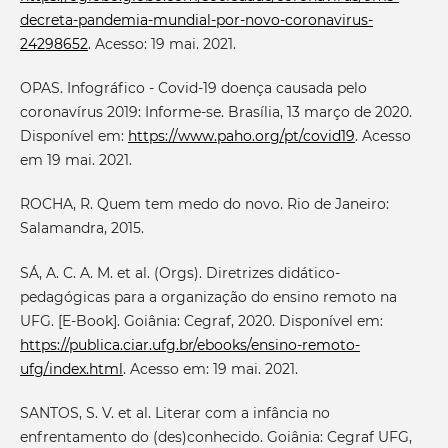
decreta-pandemia-mundial-por-novo-coronavirus-
24298652
. Acesso: 19 mai. 2021.
OPAS. Infográfico - Covid-19 doença causada pelo
coronavírus 2019: Informe-se. Brasília, 13 março de 2020.
Disponível em:
https://www.paho.org/pt/covid19
. Acesso
em 19 mai. 2021.
ROCHA, R. Quem tem medo do novo. Rio de Janeiro:
Salamandra, 2015.
SÁ, A. C. A. M. et al. (Orgs). Diretrizes didático-
pedagógicas para a organização do ensino remoto na
UFG. [E-Book]. Goiânia: Cegraf, 2020. Disponível em:
https://publica.ciar.ufg.br/ebooks/ensino-remoto-
ufg/index.html
. Acesso em: 19 mai. 2021.
SANTOS, S. V. et al. Literar com a infância no
enfrentamento do (des)conhecido. Goiânia: Cegraf UFG,