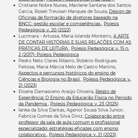
Cristiane Nobre Nunes, Marilene Santana dos Santos
Garcia, Roseli Trevisan Marques de Souza,
Design de
Oficinas de formação de diretores baseado na
BNCC: gestão escolar e competências
,
Poíesis
Pedagógica: v. 20 (2022)
Lucimara - Artussa, Maria Iolanda Monteiro,
A ARTE
DE CONTAR HISTÓRIAS E SUAS RELAÇÕES COM AS
PRÁTICAS DE LEITURA
,
Poíesis Pedagógica: v. 15 n.
2 (2017): Poíesis Pedagógica
Pedro Neto Clares Ribeiro, Robério Rodrigues
Feitosa, Maria Márcia Melo de Castro Martins,
Aspectos e percursos históricos do ensino de
Ciências e Biologia no Brasil
,
Poíesis Pedagógica: v.
21 (2023)
Eloana Damasceno Araújo Oliveira,
Relato de
Experiência: O Ensino da Educação Física no Período
da Pandemia
,
Poíesis Pedagógica: v. 23 (2025)
Ianka da Silva Dantas, Agenor Sousa Silva Junior,
Fabrícia Gomes da Silva Diniz,
Colaboração entre
professor da sala de aula comum e profissional
especializado: estratégias eficazes com ensino
colaborativo
,
Poíesis Pedagógica: v. 21 (2023)