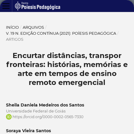
INÍCIO
/
ARQUIVOS
/
V. 19 N. EDIÇÃO CONTÍNUA (2021): POÍESIS PEDAGÓGICA
/
ARTIGOS
Encurtar distâncias, transpor
fronteiras: histórias, memórias e
arte em tempos de ensino
remoto emergencial
Sheila Daniela Medeiros dos Santos
Universidade Federal de Goiás
https://orcid.org/0000-0002-0565-7330
Soraya Vieira Santos