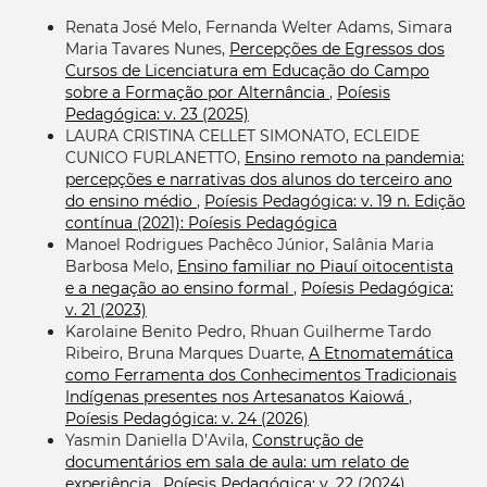
Renata José Melo, Fernanda Welter Adams, Simara
Maria Tavares Nunes,
Percepções de Egressos dos
Cursos de Licenciatura em Educação do Campo
sobre a Formação por Alternância
,
Poíesis
Pedagógica: v. 23 (2025)
LAURA CRISTINA CELLET SIMONATO, ECLEIDE
CUNICO FURLANETTO,
Ensino remoto na pandemia:
percepções e narrativas dos alunos do terceiro ano
do ensino médio
,
Poíesis Pedagógica: v. 19 n. Edição
contínua (2021): Poíesis Pedagógica
Manoel Rodrigues Pachêco Júnior, Salânia Maria
Barbosa Melo,
Ensino familiar no Piauí oitocentista
e a negação ao ensino formal
,
Poíesis Pedagógica:
v. 21 (2023)
Karolaine Benito Pedro, Rhuan Guilherme Tardo
Ribeiro, Bruna Marques Duarte,
A Etnomatemática
como Ferramenta dos Conhecimentos Tradicionais
Indígenas presentes nos Artesanatos Kaiowá
,
Poíesis Pedagógica: v. 24 (2026)
Yasmin Daniella D’Avila,
Construção de
documentários em sala de aula: um relato de
experiência
,
Poíesis Pedagógica: v. 22 (2024)