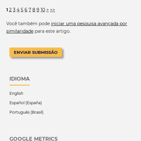
1
2
3
4
5
6
7
8
9
10
>
>>
Você também pode
iniciar uma pesquisa avançada por
similaridade
para este artigo.
ENVIAR SUBMISSÃO
IDIOMA
English
Español (España)
Português (Brasil)
GOOGLE METRICS