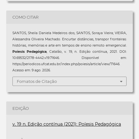
COMO CITAR
SANTOS, Sheila Daniela Medeiros dos; SANTOS, Soraya Vieira; VIEIRA,
Alessandra Oliveira Machado. Encurtar distâncias, transpor fronteiras:
histórias, memórias e arte em tempos de ensino remoto emergencial.
Poíesis Pedagógica
, Catalão, v. 19, n. Edição contínua, 2021. DOI:
10.69532/2178-4442.v19.71646. Disponível em:
https://periodicos.ufcat.edu.br/index.php/poiesis/article/view/71646.
Acesso em: 9 ago. 2026.
Fomatos de Citação
EDIÇÃO
v. 19 n. Edição contínua (2021): Poíesis Pedagógica