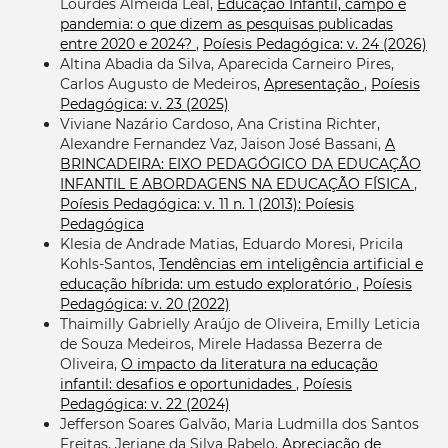
Lourdes Almeida Leal,
Educação Infantil, campo e
pandemia: o que dizem as pesquisas publicadas
entre 2020 e 2024?
,
Poíesis Pedagógica: v. 24 (2026)
Altina Abadia da Silva, Aparecida Carneiro Pires,
Carlos Augusto de Medeiros,
Apresentação
,
Poíesis
Pedagógica: v. 23 (2025)
Viviane Nazário Cardoso, Ana Cristina Richter,
Alexandre Fernandez Vaz, Jaison José Bassani,
A
BRINCADEIRA: EIXO PEDAGÓGICO DA EDUCAÇÃO
INFANTIL E ABORDAGENS NA EDUCAÇÃO FÍSICA
,
Poíesis Pedagógica: v. 11 n. 1 (2013): Poíesis
Pedagógica
Klesia de Andrade Matias, Eduardo Moresi, Pricila
Kohls-Santos,
Tendências em inteligência artificial e
educação híbrida: um estudo exploratório
,
Poíesis
Pedagógica: v. 20 (2022)
Thaimilly Gabrielly Araújo de Oliveira, Emilly Leticia
de Souza Medeiros, Mirele Hadassa Bezerra de
Oliveira,
O impacto da literatura na educação
infantil: desafios e oportunidades
,
Poíesis
Pedagógica: v. 22 (2024)
Jefferson Soares Galvão, Maria Ludmilla dos Santos
Freitas, Jeriane da Silva Rabelo,
Apreciação de