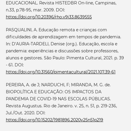
EDUCACIONAL. Revista HISTEDBR On-line, Campinas,
n.33, p.78-95, mar. 2009. DOI:
https://doi.org/10.20396/rho.v9i33.8639555
PASQUALINI, A. Educação remota e crianças com
dificuldades de aprendizagem em tempos de pandemia.
In: D’AURIA-TARDELI, Denise (org.). Educação, escola e
pandemia: experiências e discussões sobre professores,
alunos e gestores. São Paulo: Pimenta Cultural, 2021. p. 39
- 61. DOI:
https://doi.org/10.31560/pimentacultural/2021.107.39-61
PEREIRA, A. de J; NARDUCHI, F; MIRANDA, M. G. de.
BIOPOLÍTICA E EDUCAÇÃO: OS IMPACTOS DA
PANDEMIA DE COVID-19 NAS ESCOLAS PÚBLICAS.
Revista Augustus. Rio de Janeiro. v. 25, n. 51, p. 219-236,
Jul./Out. 2020. DOI:
https://doi.org/10.15202/1981896.2020v25n51p219