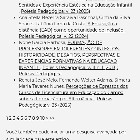
Sentidos e Experiência Estética na Educação Infantil
,
Poíesis Pedagógica: v. 23 (2025)
Ana Stella Bezerra Saraiva Paschoal, Cintia da Silva
Soares, Tatiânia Lima da Costa,
A Educação a
distância (EAD) como oportunidade de inclusão
,
Poíesis Pedagógica: v. 22 (2024)
Ivone Garcia Barbosa,
FORMAÇÃO DE
PROFESSORES EM DIFERENTES CONTEXTOS:
HISTORICIDADE, DESAFIOS, PERSPECTIVAS E
EXPERIÊNCIAS FORMATIVAS NA EDUCAÇÃO
INFANTIL
,
Poíesis Pedagógica: v. 11 n. 1 (2013):
Poíesis Pedagógica
Renata José Melo, Fernanda Welter Adams, Simara
Maria Tavares Nunes,
Percepções de Egressos dos
Cursos de Licenciatura em Educação do Campo
sobre a Formação por Alternância
,
Poíesis
Pedagógica: v. 23 (2025)
1
2
3
4
5
6
7
8
9
10
>
>>
Você também pode
iniciar uma pesquisa avançada por
similaridade
para este artigo.