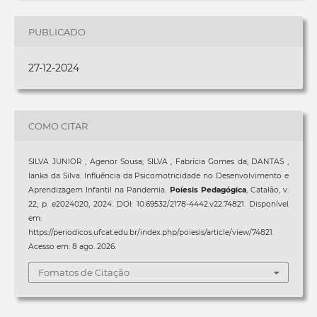
PUBLICADO
27-12-2024
COMO CITAR
SILVA JUNIOR , Agenor Sousa; SILVA , Fabrícia Gomes da; DANTAS ,
Ianka da Silva. Influência da Psicomotricidade no Desenvolvimento e
Aprendizagem Infantil na Pandemia.
Poíesis Pedagógica
, Catalão, v.
22, p. e2024020, 2024. DOI: 10.69532/2178-4442.v22.74821. Disponível
em:
https://periodicos.ufcat.edu.br/index.php/poiesis/article/view/74821.
Acesso em: 8 ago. 2026.
Fomatos de Citação