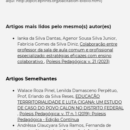
aqui: http://opcit.eprints.org/oacitation-biblio.html)
Artigos mais lidos pelo mesmo(s) autor(es)
Ianka da Silva Dantas, Agenor Sousa Silva Junior,
Fabrícia Gomes da Silva Diniz,
Colaboração entre
professor da sala de aula comum e profissional
especializado: estratégias eficazes com ensino
colaborativo
,
Poíesis Pedagógica: v. 21 (2023)
Artigos Semelhantes
Walace Roza Pinel, Lenilda Damasceno Perpétuo,
Prof, Erlando da Silva Reses,
EDUCAÇÃO
TERRRITORIALIDADE E LUTA CIGANA: UM ESTUDO
DE CASO DO POVO CALON NO DISTRITO FEDERAL
,
Poíesis Pedagógica: v. 17 n. 1 (2019): Poíesis
Pedagógica - Edição Contínua
Andrêssa Glaucyara Silva Ramos, Fernanda de