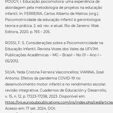
POUGY, I. Educação psicomotora: uma experiência de
abordagem pela metodologia de projetos na educação
infantil. In: FERREIRA, Carlos Alberto de Mattos (org.).
Psicomotricidade da educação infantil à gerontologia:
teoria e prática. 2. ed. rev. e atual. Rio de Janeiro: Wak
Editora, 2020. p. 193 – 205.
ROSSI, F. S. Considerações sobre a Psicomotricidade na
Educação Infantil. Revista Vozes dos Vales da UFVJM:
Publicações Acadêmicas – MG – Brasil – No 01 – Ano I –
05/2012.
SILVA, Yeda Cristina Ferreira Vasconcellos; VIANNA, José
Antonio. Efeitos da pandemia COVID-19 no
desenvolvimento motor infantil e no rendimento escolar:
revisão integrativa. Cuadernos de Educación y Desarrollo,
v. 15, n. 12, p. 17223-17238, 2023. Disponível em:
https://ojs.europubpublications.com/ojs/index.php/ced/articl
Acesso em: 17 set. 2024. DOI: