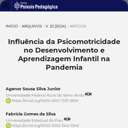
INÍCIO
/
ARQUIVOS
/
V. 22 (2024)
/
ARTIGOS
Influência da Psicomotricidade
no Desenvolvimento e
Aprendizagem Infantil na
Pandemia
Agenor Sousa Silva Junior
Universidade Federal Rural do Semi-Árido
https://orcid.org/0000-0001-7237-3859
Fabrícia Gomes da Silva
Universidade Estadual do Piau
https://orcid.org/0000-0002-1342-334X