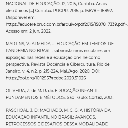
NACIONAL DE EDUCAÇÃO, 12, 2015, Curitiba. Anais
eletrônicos [...] Curitiba: PUCPR, 2015. p. 16878 – 16892.
Disponível em:
https://educere.bruc.com.br/arquivo/pdf2015/15878_7339.pdf
>.
Acesso em: 2 jun. 2022.
MARTINS, V.; ALMEIDA, J. EDUCAÇÃO EM TEMPOS DE
PANDEMIA NO BRASIL: saberesfazeres escolares em
exposição nas redes e a educação on-line como
perspectiva. Revista Docência e Cíbercultura. Rio de
Janeiro. v. 4, n.2, p. 215-224, Mai./Ago. 2020. DOI:
https://doi.org/10.12957/redoc.2020.51026
OLIVEIRA, Z. de M. R. de. EDUCAÇÃO INFANTIL:
FUNDAMENTOS E MÉTODOS. São Paulo: Cortez, 2013.
PASCHOAL, J. D; MACHADO, M. C. G. A HISTÓRIA DA
EDUCAÇÃO INFANTIL NO BRASIL: AVANÇOS,
RETROCESSOS E DESAFIOS DESSA MODALIDADE