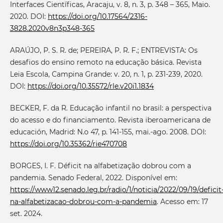
Interfaces Científicas, Aracaju, v. 8, n. 3, p. 348 – 365, Maio.
2020. DOI:
https://doi.org/10.17564/2316-
3828.2020v8n3p348-365
ARAÚJO, P. S. R. de; PEREIRA, P. R. F.; ENTREVISTA: Os
desafios do ensino remoto na educação básica. Revista
Leia Escola, Campina Grande: v. 20, n. 1, p. 231-239, 2020.
DOI:
https://doi.org/10.35572/rle.v20i1.1834
BECKER, F. da R. Educação infantil no brasil: a perspectiva
do acesso e do financiamento. Revista iberoamericana de
educación, Madrid: N.o 47, p. 141-155, mai.-ago. 2008. DOI:
https://doi.org/10.35362/rie470708
BORGES, I. F. Déficit na alfabetização dobrou com a
pandemia. Senado Federal, 2022. Disponível em:
https://www12.senado.leg.br/radio/1/noticia/2022/09/19/deficit
na-alfabetizacao-dobrou-com-a-pandemia
. Acesso em: 17
set. 2024.