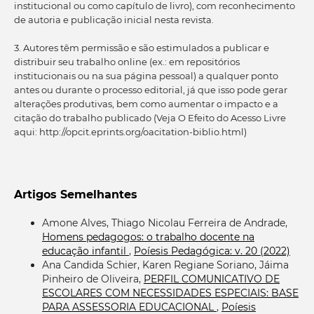
institucional ou como capítulo de livro), com reconhecimento
de autoria e publicação inicial nesta revista.
3. Autores têm permissão e são estimulados a publicar e
distribuir seu trabalho online (ex.: em repositórios
institucionais ou na sua página pessoal) a qualquer ponto
antes ou durante o processo editorial, já que isso pode gerar
alterações produtivas, bem como aumentar o impacto e a
citação do trabalho publicado (Veja O Efeito do Acesso Livre
aqui: http://opcit.eprints.org/oacitation-biblio.html)
Artigos Semelhantes
Amone Alves, Thiago Nicolau Ferreira de Andrade,
Homens pedagogos: o trabalho docente na
educação infantil
,
Poíesis Pedagógica: v. 20 (2022)
Ana Candida Schier, Karen Regiane Soriano, Jáima
Pinheiro de Oliveira,
PERFIL COMUNICATIVO DE
ESCOLARES COM NECESSIDADES ESPECIAIS: BASE
PARA ASSESSORIA EDUCACIONAL
,
Poíesis