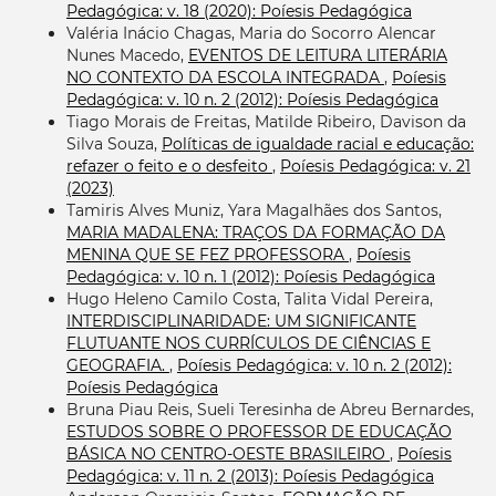
Pedagógica: v. 18 (2020): Poíesis Pedagógica
Valéria Inácio Chagas, Maria do Socorro Alencar
Nunes Macedo,
EVENTOS DE LEITURA LITERÁRIA
NO CONTEXTO DA ESCOLA INTEGRADA
,
Poíesis
Pedagógica: v. 10 n. 2 (2012): Poíesis Pedagógica
Tiago Morais de Freitas, Matilde Ribeiro, Davison da
Silva Souza,
Políticas de igualdade racial e educação:
refazer o feito e o desfeito
,
Poíesis Pedagógica: v. 21
(2023)
Tamiris Alves Muniz, Yara Magalhães dos Santos,
MARIA MADALENA: TRAÇOS DA FORMAÇÃO DA
MENINA QUE SE FEZ PROFESSORA
,
Poíesis
Pedagógica: v. 10 n. 1 (2012): Poíesis Pedagógica
Hugo Heleno Camilo Costa, Talita Vidal Pereira,
INTERDISCIPLINARIDADE: UM SIGNIFICANTE
FLUTUANTE NOS CURRÍCULOS DE CIÊNCIAS E
GEOGRAFIA.
,
Poíesis Pedagógica: v. 10 n. 2 (2012):
Poíesis Pedagógica
Bruna Piau Reis, Sueli Teresinha de Abreu Bernardes,
ESTUDOS SOBRE O PROFESSOR DE EDUCAÇÃO
BÁSICA NO CENTRO-OESTE BRASILEIRO
,
Poíesis
Pedagógica: v. 11 n. 2 (2013): Poíesis Pedagógica