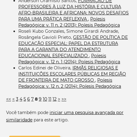
Anderson Oramisio Santos,
FORMAÇÃO DE
PROFESSORES À LUZ DA HISTÓRIA E CULTURA
AFRO-BRASILEIRA E AFRICANA: NOVOS DESAFIOS
PARA UMA PRÁTICA REFLEXIVA
,
Poíesis
Pedagógica: v. 11 n. 2 (2013): Poíesis Pedagógica
Roseli Kubo Gonzales, Simone Girardi Andrade,
Rosângela Gavioli Prieto,
GESTÃO DE POLÍTICA DE
EDUCAÇÃO ESPECIAL: PAPEL DA ESTRUTURA
PARA A GARANTIA DO ATENDIMENTO
EDUCACIONAL ESPECIALIZADO
,
Poíesis
Pedagógica: v. 12 n. 1 (2014): Poíesis Pedagógica
Carlos Edinei de Oliveira,
IRMÃS RELIGIOSAS E
INSTITUIÇÕES ESCOLARES PÚBLICAS EM REGIÃO
DE FRONTEIRA DE MATO GROSSO
,
Poíesis
Pedagógica: v. 12 n. 2 (2014): Poíesis Pedagógica
<<
<
3
4
5
6
7
8
9
10
11
12
>
>>
Você também pode
iniciar uma pesquisa avançada por
similaridade
para este artigo.