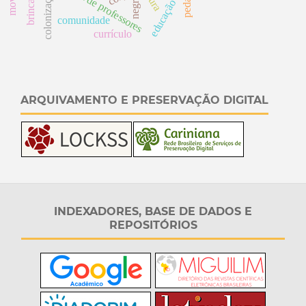
brincadeira
colonização
negro
educação
comunidade
currículo
ARQUIVAMENTO E PRESERVAÇÃO DIGITAL
INDEXADORES, BASE DE DADOS E
REPOSITÓRIOS