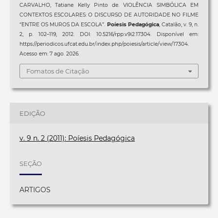
CARVALHO, Tatiane Kelly Pinto de. VIOLÊNCIA SIMBÓLICA EM
CONTEXTOS ESCOLARES: O DISCURSO DE AUTORIDADE NO FILME
“ENTRE OS MUROS DA ESCOLA”.
Poíesis Pedagógica
, Catalão, v. 9, n.
2, p. 102–119, 2012. DOI: 10.5216/rpp.v9i2.17304. Disponível em:
https://periodicos.ufcat.edu.br/index.php/poiesis/article/view/17304.
Acesso em: 7 ago. 2026.
Fomatos de Citação
EDIÇÃO
v. 9 n. 2 (2011): Poíesis Pedagógica
SEÇÃO
ARTIGOS