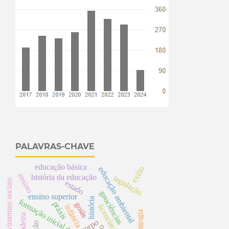
PALAVRAS-CHAVE
educação básica
exílio
educação ambiental
ensino
história da educação
legislação
movimentos sociais
estado
geociências
ensino superior
história
formação inicial de professores
práxis
goiás
licenciatura
infância
pedagogia
corpo