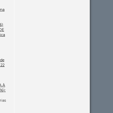
Uma
6)
DE
ica
ade
 22
A À
16):
rias