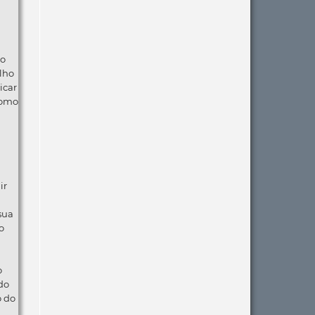
ão
lho
icar
como
ir
 sua
o
o
do
o do