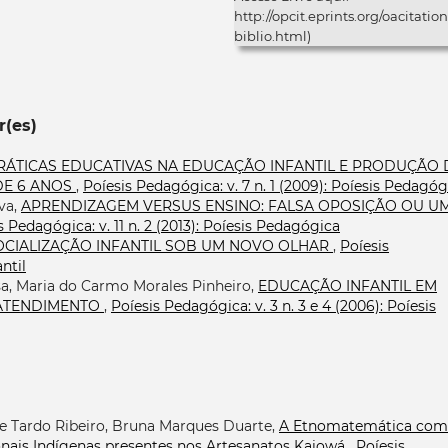
http://opcit.eprints.org/oacitation
biblio.html)
r(es)
RÁTICAS EDUCATIVAS NA EDUCAÇÃO INFANTIL E PRODUÇÃO 
DE 6 ANOS
,
Poíesis Pedagógica: v. 7 n. 1 (2009): Poíesis Pedagóg
lva,
APRENDIZAGEM VERSUS ENSINO: FALSA OPOSIÇÃO OU U
s Pedagógica: v. 11 n. 2 (2013): Poíesis Pedagógica
OCIALIZAÇÃO INFANTIL SOB UM NOVO OLHAR
,
Poíesis
ntil
osa, Maria do Carmo Morales Pinheiro,
EDUCAÇÃO INFANTIL EM
 ATENDIMENTO
,
Poíesis Pedagógica: v. 3 n. 3 e 4 (2006): Poíesis
e Tardo Ribeiro, Bruna Marques Duarte,
A Etnomatemática co
nais Indígenas presentes nos Artesanatos Kaiowá
,
Poíesis