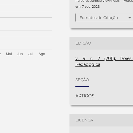
hp/poiesis/article/view/17303. Aces
em: 7 ago. 2026.
Fomatos de Citação
EDIÇÃO
v. 9 n. 2 (2011): Poíesi
Pedagógica
SEÇÃO
ARTIGOS
LICENÇA