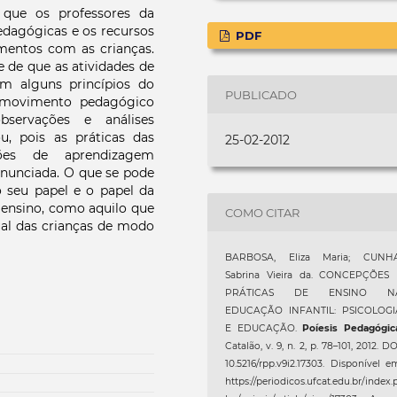
que os professores da
pedagógicas e os recursos
PDF
mentos com as crianças.
e de que as atividades de
m alguns princípios do
PUBLICADO
o movimento pedagógico
observações e análises
u, pois as práticas das
25-02-2012
ões de aprendizagem
 anunciada. O que se pode
 seu papel e o papel da
 ensino, como aquilo que
COMO CITAR
al das crianças de modo
BARBOSA, Eliza Maria; CUNHA
Sabrina Vieira da. CONCEPÇÕES 
PRÁTICAS DE ENSINO N
EDUCAÇÃO INFANTIL: PSICOLOGI
E EDUCAÇÃO.
Poíesis Pedagógic
Catalão, v. 9, n. 2, p. 78–101, 2012. DO
10.5216/rpp.v9i2.17303. Disponível e
https://periodicos.ufcat.edu.br/index.