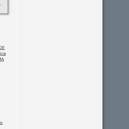
-
DE
ica
MA
mo