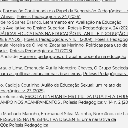
o,
Formação Continuada e o Papel da Supervisão Pedagógica: 
 Ativas
,
Poíesis Pedagógica: v. 24 (2026)
rdeiro Soares Branco,
Letramento em Avaliação na Educação
a Avaliativa no Ensino Superior
,
Poíesis Pedagógica: v. 24 (202
RÁTICAS EDUCATIVAS NA EDUCAÇÃO INFANTIL E PRODUÇÃO 
DE 6 ANOS
,
Poíesis Pedagógica: v. 7 n. 1 (2009): Poíesis Pedagóg
aula Moreira de Oliveira, Zacarias Marinho,
Políticas para uso de
arte
,
Poíesis Pedagógica: v. 21 (2023)
e Andrade,
Homens pedagogos: o trabalho docente na educação
 Araujo Lima, Emanuela Rutila Monteiro Chaves,
O Grupo Socied
para as políticas educacionais brasileiras
,
Poíesis Pedagógica: v.
o, Cadidja Coutinho,
Aulão de Educação Sexual: um relato de
edagógica: v. 23 (2025)
Poroloniczak,
ESCOLA ITINERANTE MST PR: DA LUTA PELA TERR
O CAMPO NOS ACAMPAMENTOS
,
Poíesis Pedagógica: v. 14 n. 2 (20
ia Machado Marinho, Emmanuel Silva Marinho, Normândia de Fa
SSORES NA PERSPECTIVA DISCENTE: uma narrativa da
2020): Poíesis Pedagógica