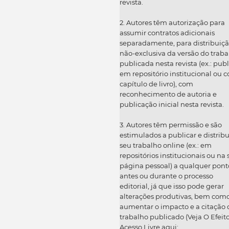
revista.
2. Autores têm autorização para
assumir contratos adicionais
separadamente, para distribuiç
não-exclusiva da versão do traba
publicada nesta revista (ex.: publ
em repositório institucional ou 
capítulo de livro), com
reconhecimento de autoria e
publicação inicial nesta revista.
3. Autores têm permissão e são
estimulados a publicar e distribu
seu trabalho online (ex.: em
repositórios institucionais ou na
página pessoal) a qualquer pont
antes ou durante o processo
editorial, já que isso pode gerar
alterações produtivas, bem com
aumentar o impacto e a citação 
trabalho publicado (Veja O Efeit
Acesso Livre aqui: