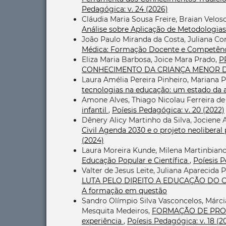
Pedagógica: v. 24 (2026)
Cláudia Maria Sousa Freire, Braian Velos
Análise sobre Aplicação de Metodologias
João Paulo Miranda da Costa, Juliana Co
Médica: Formação Docente e Competênci
Eliza Maria Barbosa, Joice Mara Prado,
P
CONHECIMENTO DA CRIANÇA MENOR 
Laura Amélia Pereira Pinheiro, Mariana P
tecnologias na educação: um estado da 
Amone Alves, Thiago Nicolau Ferreira d
infantil
,
Poíesis Pedagógica: v. 20 (2022)
Dênery Alicy Martinho da Silva, Jociene
Civil Agenda 2030 e o projeto neoliberal 
(2024)
Laura Moreira Kunde, Milena Martinbianc
Educação Popular e Científica
,
Poíesis P
Valter de Jesus Leite, Juliana Aparecida 
LUTA PELO DIREITO A EDUCAÇÃO D
A formação em questão
Sandro Olímpio Silva Vasconcelos, Márc
Mesquita Medeiros,
FORMAÇÃO DE PROFE
experiência
,
Poíesis Pedagógica: v. 18 (