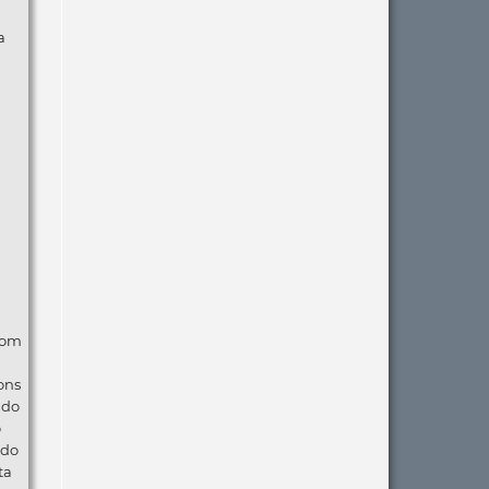
a
com
ons
ndo
o
 do
ta