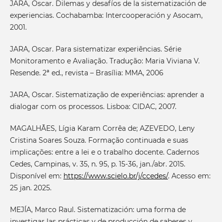
JARA, Oscar. Dilemas y desafíos de la sistematización de
experiencias. Cochabamba: Intercooperación y Asocam,
2001.
JARA, Oscar. Para sistematizar experiências. Série
Monitoramento e Avaliação. Tradução: Maria Viviana V.
Resende. 2ª ed., revista – Brasília: MMA, 2006
JARA, Oscar. Sistematização de experiências: aprender a
dialogar com os processos. Lisboa: CIDAC, 2007.
MAGALHÃES, Lígia Karam Corrêa de; AZEVEDO, Leny
Cristina Soares Souza. Formação continuada e suas
implicações: entre a lei e o trabalho docente. Cadernos
Cedes, Campinas, v. 35, n. 95, p. 15-36, jan./abr. 2015.
Disponível em:
https://www.scielo.br/j/ccedes/
. Acesso em:
25 jan. 2025.
MEJÍA, Marco Raul. Sistematización: uma forma de
investigar las prácticas y de producción de saberes y