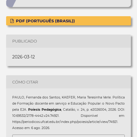
PDF (PORTUGUÊS (BRASIL))
PUBLICADO
2026-03-12
CÓMO CITAR
PAULO, Fernanda dos Santos; KAEFER, Maria Teresinha Verle. Política
de Formação docente em serviço e Educação Popular: o Novo Pacto
pela EJA.
Poíesis Pedagógica
, Catalão, v. 24, p. e2026004, 2026. DOI:
10.69532/2178-4442.v24.74921. Disponível em:
https://periodicos.ufcat.edu.br/index.php/poiesis/article/view/74921.
Acesso em: 6 ago. 2026.