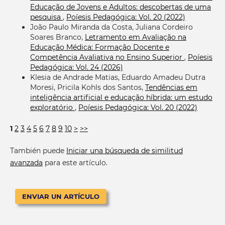
Educação de Jovens e Adultos: descobertas de uma
pesquisa
,
Poíesis Pedagógica: Vol. 20 (2022)
João Paulo Miranda da Costa, Juliana Cordeiro
Soares Branco,
Letramento em Avaliação na
Educação Médica: Formação Docente e
Competência Avaliativa no Ensino Superior
,
Poíesis
Pedagógica: Vol. 24 (2026)
Klesia de Andrade Matias, Eduardo Amadeu Dutra
Moresi, Pricila Kohls dos Santos,
Tendências em
inteligência artificial e educação híbrida: um estudo
exploratório
,
Poíesis Pedagógica: Vol. 20 (2022)
1
2
3
4
5
6
7
8
9
10
>
>>
También puede
Iniciar una búsqueda de similitud
avanzada
para este artículo.
ENVIAR UN ARTÍCULO