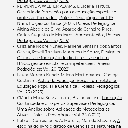
Pedagógica: Vol. 23 (2025)
FERNANDA WELTER ADAMS, Dulcéria Tartuci,
Garantia da formação para a educação especial: o
professor formador
,
Poíesis Pedagógica: Vol. 19
Núm. Edição contínua (2021): Poíesis Pedagógica
Altina Abadia da Silva, Aparecida Carneiro Pires,
Carlos Augusto de Medeiros,
Apresentação
,
Poíesis
Pedagógica: Vol. 23 (2025)
Cristiane Nobre Nunes, Marilene Santana dos Santos
Garcia, Roseli Trevisan Marques de Souza,
Design de
Oficinas de formação de diretores baseado na
BNCC: gestão escolar e competências
,
Poíesis
Pedagógica: Vol. 20 (2022)
Laura Moreira Kunde, Milena Martinbianco, Cadidja
Coutinho,
Aulão de Educação Sexual: um relato de
Educação Popular e Científica
,
Poíesis Pedagógica:
Vol. 23 (2025)
Cláudia Maria Sousa Freire, Braian Veloso,
Formação
Continuada e o Papel da Supervisão Pedagógica:
Uma Análise sobre Aplicação de Metodologias
Ativas
,
Poíesis Pedagógica: Vol. 24 (2026)
Fabíola Correia de S. A. Moreira, Marilda Shuvartz,
A
escolha do livro didático de Ciências da Natureza na