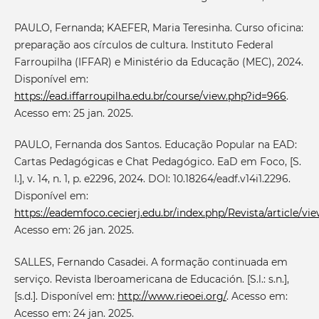
PAULO, Fernanda; KAEFER, Maria Teresinha. Curso oficina:
preparação aos círculos de cultura. Instituto Federal
Farroupilha (IFFAR) e Ministério da Educação (MEC), 2024.
Disponível em:
https://ead.iffarroupilha.edu.br/course/view.php?id=966
.
Acesso em: 25 jan. 2025.
PAULO, Fernanda dos Santos. Educação Popular na EAD:
Cartas Pedagógicas e Chat Pedagógico. EaD em Foco, [S.
l.], v. 14, n. 1, p. e2296, 2024. DOI: 10.18264/eadf.v14i1.2296.
Disponível em:
https://eademfoco.cecierj.edu.br/index.php/Revista/article/vi
Acesso em: 26 jan. 2025.
SALLES, Fernando Casadei. A formação continuada em
serviço. Revista Iberoamericana de Educación. [S.l.: s.n.],
[s.d.]. Disponível em:
http://www.rieoei.org/
. Acesso em:
Acesso em: 24 jan. 2025.