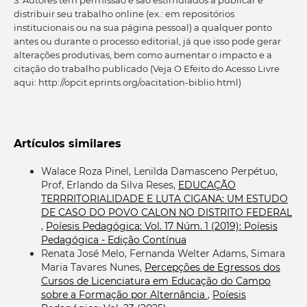
distribuir seu trabalho online (ex.: em repositórios
institucionais ou na sua página pessoal) a qualquer ponto
antes ou durante o processo editorial, já que isso pode gerar
alterações produtivas, bem como aumentar o impacto e a
citação do trabalho publicado (Veja O Efeito do Acesso Livre
aqui: http://opcit.eprints.org/oacitation-biblio.html)
Artículos similares
Walace Roza Pinel, Lenilda Damasceno Perpétuo,
Prof, Erlando da Silva Reses,
EDUCAÇÃO
TERRRITORIALIDADE E LUTA CIGANA: UM ESTUDO
DE CASO DO POVO CALON NO DISTRITO FEDERAL
,
Poíesis Pedagógica: Vol. 17 Núm. 1 (2019): Poíesis
Pedagógica - Edição Contínua
Renata José Melo, Fernanda Welter Adams, Simara
Maria Tavares Nunes,
Percepções de Egressos dos
Cursos de Licenciatura em Educação do Campo
sobre a Formação por Alternância
,
Poíesis