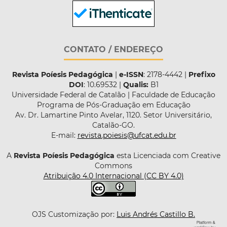
CONTATO / ENDEREÇO
Revista Poíesis Pedagógica
|
e-ISSN
: 2178-4442 |
Prefixo
DOI
: 10.69532 |
Qualis:
B1
Universidade Federal de Catalão | Faculdade de Educação
Programa de Pós-Graduação em Educação
Av. Dr. Lamartine Pinto Avelar, 1120. Setor Universitário,
Catalão-GO.
E-mail:
revista.poiesis@ufcat.edu.br
A
Revista Poíesis Pedagógica
esta Licenciada com Creative
Commons
Atribuição 4.0 Internacional (CC BY 4.0)
OJS Customização por:
Luis Andrés Castillo B.