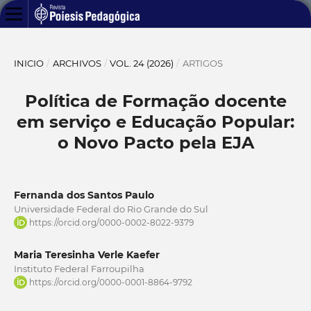
INICIO
/
ARCHIVOS
/
VOL. 24 (2026)
/
ARTIGOS
Política de Formação docente
em serviço e Educação Popular:
o Novo Pacto pela EJA
Fernanda dos Santos Paulo
Universidade Federal do Rio Grande do Sul
https://orcid.org/0000-0002-8022-9379
Maria Teresinha Verle Kaefer
Instituto Federal Farroupilha
https://orcid.org/0000-0001-8864-9792