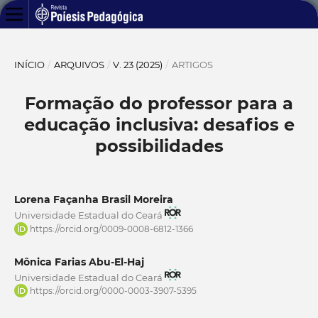
INÍCIO
/
ARQUIVOS
/
V. 23 (2025)
/
ARTIGOS
Formação do professor para a
educação inclusiva: desafios e
possibilidades
Lorena Façanha Brasil Moreira
Universidade Estadual do Ceará
https://orcid.org/0009-0008-6812-1366
Mônica Farias Abu-El-Haj
Universidade Estadual do Ceará
https://orcid.org/0000-0003-3907-5395