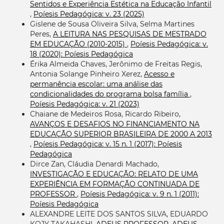
Sentidos e Experiência Estética na Educação Infantil
,
Poíesis Pedagógica: v. 23 (2025)
Gislene de Sousa Oliveira Silva, Selma Martines
Peres,
A LEITURA NAS PESQUISAS DE MESTRADO
EM EDUCAÇÃO (2010-2015)
,
Poíesis Pedagógica: v.
18 (2020): Poíesis Pedagógica
Érika Almeida Chaves, Jerônimo de Freitas Regis,
Antonia Solange Pinheiro Xerez,
Acesso e
permanência escolar: uma análise das
condicionalidades do programa bolsa família
,
Poíesis Pedagógica: v. 21 (2023)
Chaiane de Medeiros Rosa, Ricardo Ribeiro,
AVANÇOS E DESAFIOS NO FINANCIAMENTO NA
EDUCAÇÃO SUPERIOR BRASILEIRA DE 2000 A 2013
,
Poíesis Pedagógica: v. 15 n. 1 (2017): Poíesis
Pedagógica
Dirce Zan, Cláudia Denardi Machado,
INVESTIGAÇÃO E EDUCAÇÃO: RELATO DE UMA
EXPERIÊNCIA EM FORMAÇÃO CONTINUADA DE
PROFESSOR
,
Poíesis Pedagógica: v. 9 n. 1 (2011):
Poíesis Pedagógica
ALEXANDRE LEITE DOS SANTOS SILVA, EDUARDO