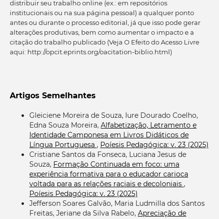
distribuir seu trabalho online (ex.: em repositórios
institucionais ou na sua página pessoal) a qualquer ponto
antes ou durante o processo editorial, já que isso pode gerar
alterações produtivas, bem como aumentar o impacto e a
citação do trabalho publicado (Veja O Efeito do Acesso Livre
aqui: http://opcit.eprints.org/oacitation-biblio.html)
Artigos Semelhantes
Gleiciene Moreira de Souza, Iure Dourado Coelho,
Edna Souza Moreira,
Alfabetização, Letramento e
Identidade Camponesa em Livros Didáticos de
Língua Portuguesa
,
Poíesis Pedagógica: v. 23 (2025)
Cristiane Santos da Fonseca, Luciana Jesus de
Souza,
Formação Continuada em foco: uma
experiência formativa para o educador carioca
voltada para as relações raciais e decoloniais
,
Poíesis Pedagógica: v. 23 (2025)
Jefferson Soares Galvão, Maria Ludmilla dos Santos
Freitas, Jeriane da Silva Rabelo,
Apreciação de