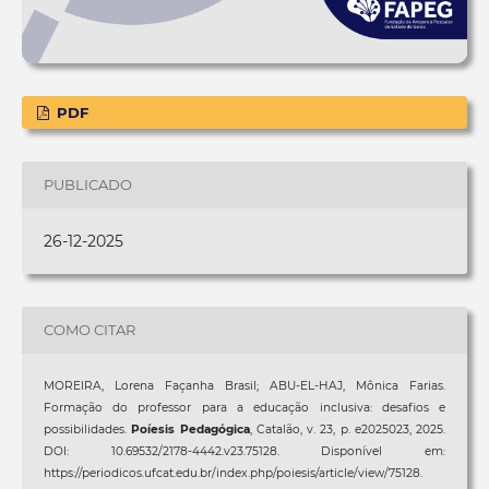
PDF
PUBLICADO
26-12-2025
COMO CITAR
MOREIRA, Lorena Façanha Brasil; ABU-EL-HAJ, Mônica Farias.
Formação do professor para a educação inclusiva: desafios e
possibilidades.
Poíesis Pedagógica
, Catalão, v. 23, p. e2025023, 2025.
DOI: 10.69532/2178-4442.v23.75128. Disponível em:
https://periodicos.ufcat.edu.br/index.php/poiesis/article/view/75128.