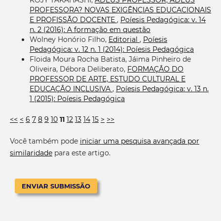
KOJY TAKAHASHI,
ADEUS PROFESSOR, ADEUS
PROFESSORA? NOVAS EXIGÊNCIAS EDUCACIONAIS
E PROFISSÃO DOCENTE
,
Poíesis Pedagógica: v. 14
n. 2 (2016): A formação em questão
Wolney Honório Filho,
Editorial
,
Poíesis
Pedagógica: v. 12 n. 1 (2014): Poíesis Pedagógica
Floida Moura Rocha Batista, Jáima Pinheiro de
Oliveira, Débora Deliberato,
FORMAÇÂO DO
PROFESSOR DE ARTE, ESTUDO CULTURAL E
EDUCAÇÂO INCLUSIVA
,
Poíesis Pedagógica: v. 13 n.
1 (2015): Poíesis Pedagógica
<<
<
6
7
8
9
10
11
12
13
14
15
>
>>
Você também pode
iniciar uma pesquisa avançada por
similaridade
para este artigo.
ENVIAR SUBMISSÃO