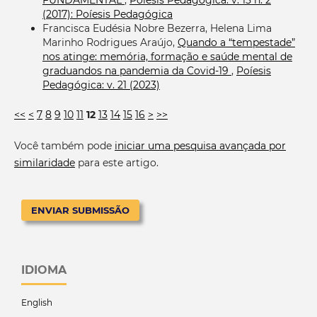
FUNDAMENTAL
,
Poíesis Pedagógica: v. 15 n. 2
(2017): Poíesis Pedagógica
Francisca Eudésia Nobre Bezerra, Helena Lima
Marinho Rodrigues Araújo,
Quando a “tempestade”
nos atinge: memória, formação e saúde mental de
graduandos na pandemia da Covid-19
,
Poíesis
Pedagógica: v. 21 (2023)
<<
<
7
8
9
10
11
12
13
14
15
16
>
>>
Você também pode
iniciar uma pesquisa avançada por
similaridade
para este artigo.
ENVIAR SUBMISSÃO
IDIOMA
English