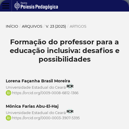
INÍCIO
/
ARQUIVOS
/
V. 23 (2025)
/
ARTIGOS
Formação do professor para a
educação inclusiva: desafios e
possibilidades
Lorena Façanha Brasil Moreira
Universidade Estadual do Ceará
https://orcid.org/0009-0008-6812-1366
Mônica Farias Abu-El-Haj
Universidade Estadual do Ceará
https://orcid.org/0000-0003-3907-5395