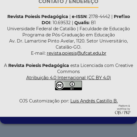
CONTATO / ENDEREÇO
Revista Poíesis Pedagógica
|
e-ISSN
: 2178-4442 |
Prefixo
DOI
: 10.69532 |
Qualis:
B1
Universidade Federal de Catalão | Faculdade de Educação
Programa de Pós-Graduação em Educação
Av. Dr. Lamartine Pinto Avelar, 1120. Setor Universitário,
Catalão-GO.
E-mail:
revista.poiesis@ufcat.edu.br
A
Revista Poíesis Pedagógica
esta Licenciada com Creative
Commons
Atribuição 4.0 Internacional (CC BY 4.0)
OJS Customização por:
Luis Andrés Castillo B.