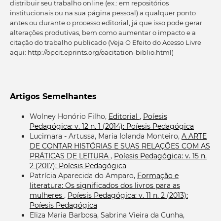
distribuir seu trabalho online (ex.: em repositórios
institucionais ou na sua página pessoal) a qualquer ponto
antes ou durante o processo editorial, já que isso pode gerar
alterações produtivas, bem como aumentar o impacto e a
citação do trabalho publicado (Veja O Efeito do Acesso Livre
aqui: http://opcit.eprints.org/oacitation-biblio.html)
Artigos Semelhantes
Wolney Honório Filho,
Editorial
,
Poíesis
Pedagógica: v. 12 n. 1 (2014): Poíesis Pedagógica
Lucimara - Artussa, Maria Iolanda Monteiro,
A ARTE
DE CONTAR HISTÓRIAS E SUAS RELAÇÕES COM AS
PRÁTICAS DE LEITURA
,
Poíesis Pedagógica: v. 15 n.
2 (2017): Poíesis Pedagógica
Patrícia Aparecida do Amparo,
Formação e
literatura: Os significados dos livros para as
mulheres
,
Poíesis Pedagógica: v. 11 n. 2 (2013):
Poíesis Pedagógica
Eliza Maria Barbosa, Sabrina Vieira da Cunha,