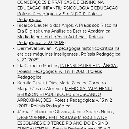
CONCEPÇÕES E PRÁTICAS DE ENSINO NA
EDUCAÇÃO INFANTIL: PSICOLOGIA E EDUCAÇÃO
,
Poíesis Pedagógica: v. 9 n. 2 (2011): Poíesis
Pedagógica
Ricardo Eleutério dos Anjos,
A Práxis sob Risco na
Era Digital: uma Análise da Escrita Acadêmica
Mediada por Inteligência Artificial
,
Poíesis
Pedagógica: v. 23 (2025)
Dermeval Saviani,
A pedagogia histórico-crítica na
era das máquinas inteligentes
,
Poíesis Pedagógica:
v. 23 (2025)
Ida Carneiro Martins,
INTENSIDADES E INFÂNCIA
,
Poíesis Pedagógica: v. 11 n. 1 (2013): Poíesis
Pedagógica
Kamila Gusatti Dias, Maria Zeneide Carneiro
Magalhães de Almeida,
MEMÓRIA PARA HENRI
BERGSON E PAUL RICOEUR: BUSCANDO
APROXIMAÇÕES
,
Poíesis Pedagógica: v. 15 n. 2
(2017): Poíesis Pedagógica
Jáima Pinheiro de Oliveira, Janice Soares Nobre,
DESEMPENHO EM LINGUAGEM ESCRITA DE
ESCOLARES DO TERCEIRO ANO DO ENSINO