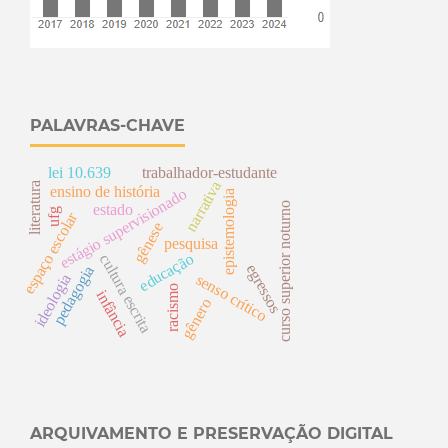
PALAVRAS-CHAVE
lei 10.639
trabalhador-estudante
narrativa
literatura
ensino de história
estágio supervisionado
epistemologia
curso superior noturno
estado
ufg
espaço escolar
gênese
pesquisa
educação
cultura escrita
egressos
pedagogia
senso crítico
ideologia
racismo
infância
gênero
ARQUIVAMENTO E PRESERVAÇÃO DIGITAL