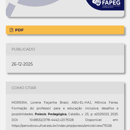
PDF
PUBLICADO
26-12-2025
COMO CITAR
MOREIRA, Lorena Façanha Brasil; ABU-EL-HAJ, Mônica Farias.
Formação do professor para a educação inclusiva: desafios e
possibilidades.
Poíesis Pedagógica
, Catalão, v. 23, p. e2025023, 2025.
DOI: 10.69532/2178-4442.v23.75128. Disponível em:
https://periodicos.ufcat.edu.br/index.php/poiesis/article/view/75128.