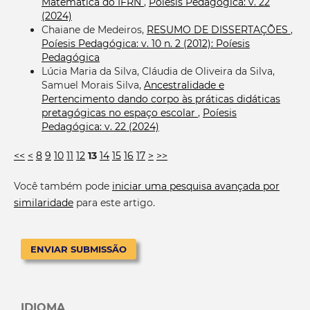
Matemática do IFRN
,
Poíesis Pedagógica: v. 22
(2024)
Chaiane de Medeiros,
RESUMO DE DISSERTAÇÕES
,
Poíesis Pedagógica: v. 10 n. 2 (2012): Poíesis
Pedagógica
Lúcia Maria da Silva, Cláudia de Oliveira da Silva,
Samuel Morais Silva,
Ancestralidade e
Pertencimento dando corpo às práticas didáticas
pretagógicas no espaço escolar
,
Poíesis
Pedagógica: v. 22 (2024)
<<
<
8
9
10
11
12
13
14
15
16
17
>
>>
Você também pode
iniciar uma pesquisa avançada por
similaridade
para este artigo.
ENVIAR SUBMISSÃO
IDIOMA