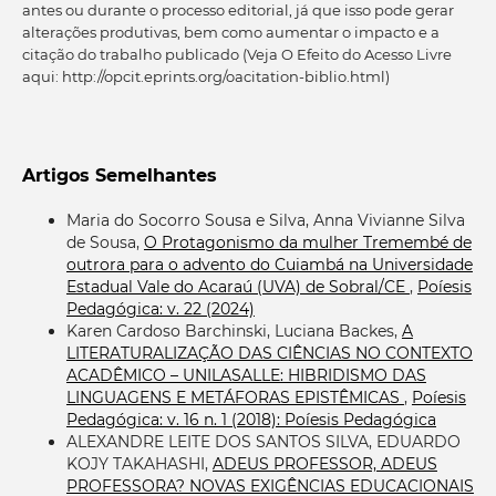
antes ou durante o processo editorial, já que isso pode gerar
alterações produtivas, bem como aumentar o impacto e a
citação do trabalho publicado (Veja O Efeito do Acesso Livre
aqui: http://opcit.eprints.org/oacitation-biblio.html)
Artigos Semelhantes
Maria do Socorro Sousa e Silva, Anna Vivianne Silva
de Sousa,
O Protagonismo da mulher Tremembé de
outrora para o advento do Cuiambá na Universidade
Estadual Vale do Acaraú (UVA) de Sobral/CE
,
Poíesis
Pedagógica: v. 22 (2024)
Karen Cardoso Barchinski, Luciana Backes,
A
LITERATURALIZAÇÃO DAS CIÊNCIAS NO CONTEXTO
ACADÊMICO – UNILASALLE: HIBRIDISMO DAS
LINGUAGENS E METÁFORAS EPISTÊMICAS
,
Poíesis
Pedagógica: v. 16 n. 1 (2018): Poíesis Pedagógica
ALEXANDRE LEITE DOS SANTOS SILVA, EDUARDO
KOJY TAKAHASHI,
ADEUS PROFESSOR, ADEUS
PROFESSORA? NOVAS EXIGÊNCIAS EDUCACIONAIS