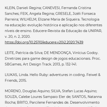
KLEIN, Danieli Regina; CANEVESI, Fernanda Cristina
Sanches; FEIX, Angela Regina; GRESELE, Jizéli Fonseca
Parreira; WILHELM, Elizane Maria de Siqueira. Tecnologia
na educação: evolução histórica e aplicação nos diferentes
níveis de ensino. Educere-Revista da Educação da UNIPAR,
v. 20, n. 2, 2020.
https://doi.org/10.25110/educere.v20i2.2020.7439
LEITE, Patrícia da Silva; DE MENDONÇA, Vinícius Godoy.
Diretrizes para game design de jogos educacionais. Proc.
SBGames, Art Design Track. 2013, p. 132-141.
LIUKAS, Linda. Hello Ruby: adventures in coding. Feiwel &
Friends, 2015.
MORENO, Douglas Aquino; SILVA, Stefan Lucas Aquino;
SOUZA, Calebe Loures Sampaio Eler de; SANTOS, Natanna
Rocha; BRITO, Parcilene Fernandes de. Desenvolvimento