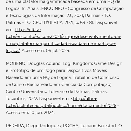
de uma plataforma gamificada baseada em uma HQ de
Lógica. In: Anais...ENCOINFO - Congresso de Computação
e Tecnologias da Informação, 23., 2021, Palmas - TO.
Palmas - TO: CEULP/ULBRA, 2021, p. 69 - 81. Disponível
em:
https://ulbra-
to.br/encoinfo/edicoes/2021/artigos/desenvolvimento-de-
uma-plataforma-gamificada-baseada-em-uma-hq-de-
logica/
. Acesso em: 06 jul. 2024.
MORENO, Douglas Aquino. Logi Kingdom: Game Design
e Protótipo de um Jogo para Dispositivos Móveis
Baseado em uma HQ de Lógica. Trabalho de Conclusão
de Curso (Bacharelado em Ciência da Computação).
Centro Universitário Luterano de Palmas, Palmas,
Tocantins, 2022. Disponível em: <
http://ulbra-
to.br/bibliotecadigital/publico/home/documento/2026
>.
Acesso em: 10 jun. 2024.
PEREIRA, Diego Rodrigues; ROCHA, Luciano Beiestorf. O