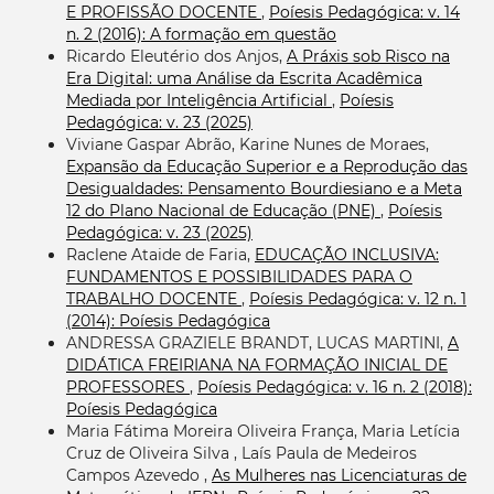
E PROFISSÃO DOCENTE
,
Poíesis Pedagógica: v. 14
n. 2 (2016): A formação em questão
Ricardo Eleutério dos Anjos,
A Práxis sob Risco na
Era Digital: uma Análise da Escrita Acadêmica
Mediada por Inteligência Artificial
,
Poíesis
Pedagógica: v. 23 (2025)
Viviane Gaspar Abrão, Karine Nunes de Moraes,
Expansão da Educação Superior e a Reprodução das
Desigualdades: Pensamento Bourdiesiano e a Meta
12 do Plano Nacional de Educação (PNE)
,
Poíesis
Pedagógica: v. 23 (2025)
Raclene Ataide de Faria,
EDUCAÇÃO INCLUSIVA:
FUNDAMENTOS E POSSIBILIDADES PARA O
TRABALHO DOCENTE
,
Poíesis Pedagógica: v. 12 n. 1
(2014): Poíesis Pedagógica
ANDRESSA GRAZIELE BRANDT, LUCAS MARTINI,
A
DIDÁTICA FREIRIANA NA FORMAÇÃO INICIAL DE
PROFESSORES
,
Poíesis Pedagógica: v. 16 n. 2 (2018):
Poíesis Pedagógica
Maria Fátima Moreira Oliveira França, Maria Letícia
Cruz de Oliveira Silva , Laís Paula de Medeiros
Campos Azevedo ,
As Mulheres nas Licenciaturas de