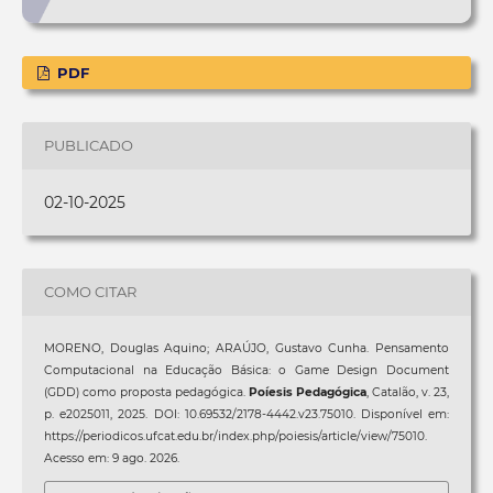
PDF
PUBLICADO
02-10-2025
COMO CITAR
MORENO, Douglas Aquino; ARAÚJO, Gustavo Cunha. Pensamento
Computacional na Educação Básica: o Game Design Document
(GDD) como proposta pedagógica.
Poíesis Pedagógica
, Catalão, v. 23,
p. e2025011, 2025. DOI: 10.69532/2178-4442.v23.75010. Disponível em:
https://periodicos.ufcat.edu.br/index.php/poiesis/article/view/75010.
Acesso em: 9 ago. 2026.