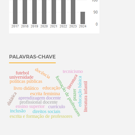
PALAVRAS-CHAVE
docência
tecnicismo
futebol
literatura
universidade
f
o
r
m
a
ç
ã
o
e
r
o
f
e
s
s
o
r
e
educação básica
políticas públicas
literatura infantil
educação
livro didático
prazer
didática
escrita feminina
d
aprendizagem docente
p
s
profissional docente
ensino superior
currículo
inclusão
direitos sociais
escrita e formação de professores