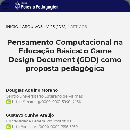
INÍCIO
/
ARQUIVOS
/
V. 23 (2025)
/
ARTIGOS
Pensamento Computacional na
Educação Básica: o Game
Design Document (GDD) como
proposta pedagógica
Douglas Aquino Moreno
Centro Universitário Luterano de Palmas
https://orcid.org/0000-0001-5948-4466
Gustavo Cunha Araújo
Universidade Federal do Tocantins
http://orcid.org/0000-0002-1996-5959