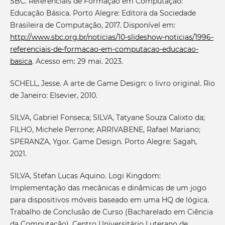
SBC. Referenciais de Formação em Computação:
Educação Básica. Porto Alegre: Editora da Sociedade
Brasileira de Computação, 2017. Disponível em:
http://www.sbc.org.br/noticias/10-slideshow-noticias/1996-
referenciais-de-formacao-em-computacao-educacao-
basica
. Acesso em: 29 mai. 2023.
SCHELL, Jesse. A arte de Game Design: o livro original. Rio
de Janeiro: Elsevier, 2010.
SILVA, Gabriel Fonseca; SILVA, Tatyane Souza Calixto da;
FILHO, Michele Perrone; ARRIVABENE, Rafael Mariano;
SPERANZA, Ygor. Game Design. Porto Alegre: Sagah,
2021.
SILVA, Stefan Lucas Aquino. Logi Kingdom:
Implementação das mecânicas e dinâmicas de um jogo
para dispositivos móveis baseado em uma HQ de lógica.
Trabalho de Conclusão de Curso (Bacharelado em Ciência
da Computação). Centro Universitário Luterano de