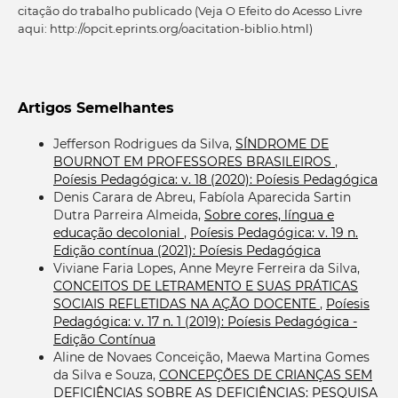
citação do trabalho publicado (Veja O Efeito do Acesso Livre
aqui: http://opcit.eprints.org/oacitation-biblio.html)
Artigos Semelhantes
Jefferson Rodrigues da Silva,
SÍNDROME DE
BOURNOT EM PROFESSORES BRASILEIROS
,
Poíesis Pedagógica: v. 18 (2020): Poíesis Pedagógica
Denis Carara de Abreu, Fabíola Aparecida Sartin
Dutra Parreira Almeida,
Sobre cores, língua e
educação decolonial
,
Poíesis Pedagógica: v. 19 n.
Edição contínua (2021): Poíesis Pedagógica
Viviane Faria Lopes, Anne Meyre Ferreira da Silva,
CONCEITOS DE LETRAMENTO E SUAS PRÁTICAS
SOCIAIS REFLETIDAS NA AÇÃO DOCENTE
,
Poíesis
Pedagógica: v. 17 n. 1 (2019): Poíesis Pedagógica -
Edição Contínua
Aline de Novaes Conceição, Maewa Martina Gomes
da Silva e Souza,
CONCEPÇÕES DE CRIANÇAS SEM
DEFICIÊNCIAS SOBRE AS DEFICIÊNCIAS: PESQUISA