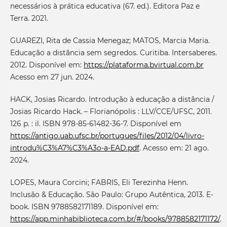
necessários à prática educativa (67. ed.). Editora Paz e
Terra. 2021.
GUAREZI, Rita de Cassia Menegaz; MATOS, Marcia Maria.
Educação a distância sem segredos. Curitiba. Intersaberes.
2012. Disponível em:
https://plataforma.bvirtual.com.br
Acesso em 27 jun. 2024.
HACK, Josias Ricardo. Introdução à educação a distância /
Josias Ricardo Hack. – Florianópolis : LLV/CCE/UFSC, 2011.
126 p. : il. ISBN 978-85-61482-36-7. Disponível em
https://antigo.uab.ufsc.br/portugues/files/2012/04/livro-
introdu%C3%A7%C3%A3o-a-EAD.pdf
. Acesso em: 21 ago.
2024.
LOPES, Maura Corcini; FABRIS, Eli Terezinha Henn.
Inclusão & Educação. São Paulo: Grupo Autêntica, 2013. E-
book. ISBN 9788582171189. Disponível em:
https://app.minhabiblioteca.com.br/#/books/9788582171172/
.