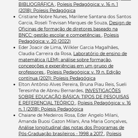
BIBLIOGRÁFICA
,
Poíesis Pedagógica: v. 16 n. 1
(2018): Poíesis Pedagógica
Cristiane Nobre Nunes, Marilene Santana dos Santos
Garcia, Roseli Trevisan Marques de Souza,
Design de
Oficinas de formação de diretores baseado na
BNCC: gestão escolar e competências
,
Poíesis
Pedagógica: v. 20 (2022)
Eder Joacir de Lima, Wilkler Garcia Magalhães,
Claudia Carreira da Rosa,
Laboratório de ensino de
matemática (LEM): análise sobre formação,
concepções e experiências em um grupo de
professores
,
Poíesis Pedagógica: v. 19 n. Edição
contínua (2021): Poíesis Pedagógica
Elton Antônio Alves Pereira, Bruna Piau Reis, Sueli
Teresinha de Abreu Bernardes,
INVESTIGAÇÕES
SOBRE EDUCAÇÃO BÁSICA: TIPOS DE PESQUISAS
E REFERENCIAL TEÓRICO
,
Poíesis Pedagógica: v. 16
n. 1 (2018): Poíesis Pedagógica
Chaiane de Medeiros Rosa, Eder Angelo Milani,
Amanda Buosi Gazon Milani, Ana Maria Gonçalves,
Análise longitudinal das notas dos Programas de
Pós-Graduação brasileiros - 1998 a 2017
,
Poíesis