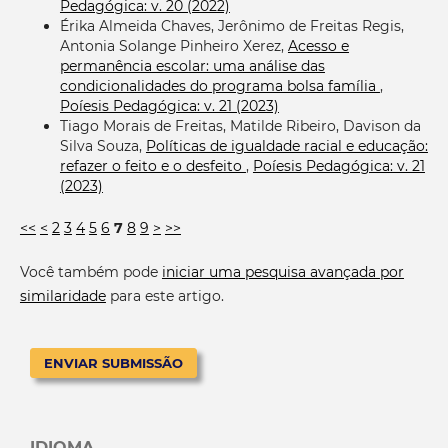
Pedagógica: v. 20 (2022)
Érika Almeida Chaves, Jerônimo de Freitas Regis,
Antonia Solange Pinheiro Xerez,
Acesso e
permanência escolar: uma análise das
condicionalidades do programa bolsa família
,
Poíesis Pedagógica: v. 21 (2023)
Tiago Morais de Freitas, Matilde Ribeiro, Davison da
Silva Souza,
Políticas de igualdade racial e educação:
refazer o feito e o desfeito
,
Poíesis Pedagógica: v. 21
(2023)
<<
<
2
3
4
5
6
7
8
9
>
>>
Você também pode
iniciar uma pesquisa avançada por
similaridade
para este artigo.
ENVIAR SUBMISSÃO
IDIOMA