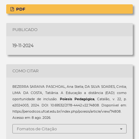
PDF
PUBLICADO
19-11-2024
COMO CITAR
BEZERRA SARAIVA PASCHOAL, Ana Stella; DA SILVA SOARES, Cintia;
LIMA DA COSTA, Tatiânia. A Educação a distância (EAD) como
oportunidade de inclusão.
Poíesis Pedagógica
, Catalão, v. 22, p.
e2024003, 2024. DOI: 10.69532/2178-4442.v22.74808. Disponível em:
https://periodicos.ufcat.edu.br/index.php/poiesis/article/view/74808.
Acesso em: 8 ago. 2026.
Fomatos de Citação