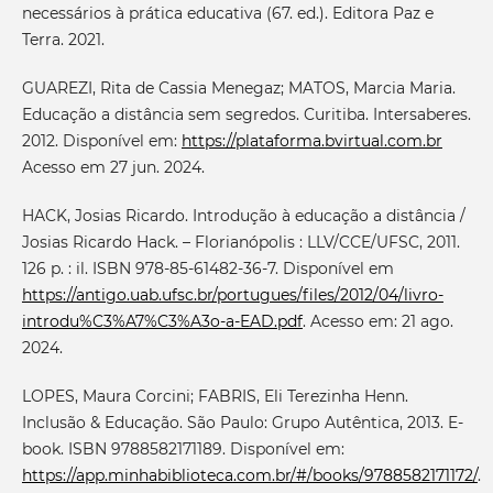
necessários à prática educativa (67. ed.). Editora Paz e
Terra. 2021.
GUAREZI, Rita de Cassia Menegaz; MATOS, Marcia Maria.
Educação a distância sem segredos. Curitiba. Intersaberes.
2012. Disponível em:
https://plataforma.bvirtual.com.br
Acesso em 27 jun. 2024.
HACK, Josias Ricardo. Introdução à educação a distância /
Josias Ricardo Hack. – Florianópolis : LLV/CCE/UFSC, 2011.
126 p. : il. ISBN 978-85-61482-36-7. Disponível em
https://antigo.uab.ufsc.br/portugues/files/2012/04/livro-
introdu%C3%A7%C3%A3o-a-EAD.pdf
. Acesso em: 21 ago.
2024.
LOPES, Maura Corcini; FABRIS, Eli Terezinha Henn.
Inclusão & Educação. São Paulo: Grupo Autêntica, 2013. E-
book. ISBN 9788582171189. Disponível em:
https://app.minhabiblioteca.com.br/#/books/9788582171172/
.