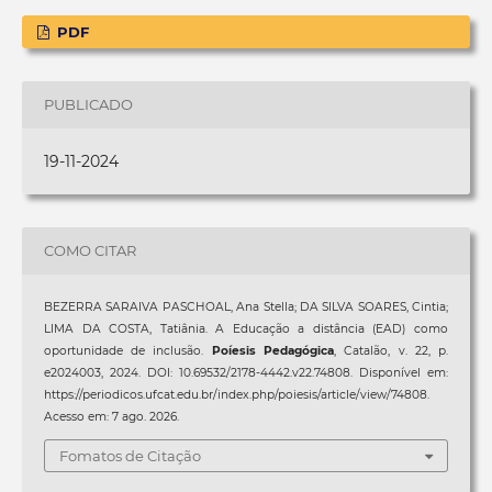
PDF
PUBLICADO
19-11-2024
COMO CITAR
BEZERRA SARAIVA PASCHOAL, Ana Stella; DA SILVA SOARES, Cintia;
LIMA DA COSTA, Tatiânia. A Educação a distância (EAD) como
oportunidade de inclusão.
Poíesis Pedagógica
, Catalão, v. 22, p.
e2024003, 2024. DOI: 10.69532/2178-4442.v22.74808. Disponível em:
https://periodicos.ufcat.edu.br/index.php/poiesis/article/view/74808.
Acesso em: 7 ago. 2026.
Fomatos de Citação