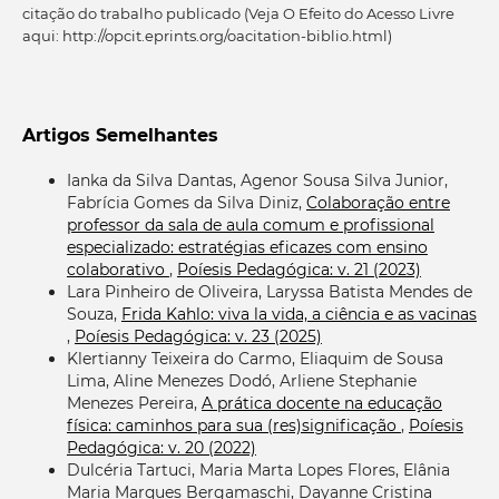
citação do trabalho publicado (Veja O Efeito do Acesso Livre
aqui: http://opcit.eprints.org/oacitation-biblio.html)
Artigos Semelhantes
Ianka da Silva Dantas, Agenor Sousa Silva Junior,
Fabrícia Gomes da Silva Diniz,
Colaboração entre
professor da sala de aula comum e profissional
especializado: estratégias eficazes com ensino
colaborativo
,
Poíesis Pedagógica: v. 21 (2023)
Lara Pinheiro de Oliveira, Laryssa Batista Mendes de
Souza,
Frida Kahlo: viva la vida, a ciência e as vacinas
,
Poíesis Pedagógica: v. 23 (2025)
Klertianny Teixeira do Carmo, Eliaquim de Sousa
Lima, Aline Menezes Dodó, Arliene Stephanie
Menezes Pereira,
A prática docente na educação
física: caminhos para sua (res)significação
,
Poíesis
Pedagógica: v. 20 (2022)
Dulcéria Tartuci, Maria Marta Lopes Flores, Elânia
Maria Marques Bergamaschi, Dayanne Cristina