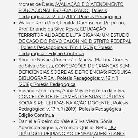
Moraes de Deus,
AVALIAÇÃO E O ATENDIMENTO
EDUCACIONAL ESPECIALIZADO
,
Poíesis
Pedagógica: v. 12 n. 1 (2014): Poíesis Pedagógica
Walace Roza Pinel, Lenilda Damasceno Perpétuo,
Prof, Erlando da Silva Reses,
EDUCAÇÃO
TERRRITORIALIDADE E LUTA CIGANA: UM ESTUDO
DE CASO DO POVO CALON NO DISTRITO FEDERAL
,
Poíesis Pedagógica: v. 17 n. 1 (2019): Poíesis
Pedagógica - Edição Contínua
Aline de Novaes Conceição, Maewa Martina Gomes
da Silva e Souza,
CONCEPÇÕES DE CRIANÇAS SEM
DEFICIÊNCIAS SOBRE AS DEFICIÊNCIAS: PESQUISA
BIBLIOGRÁFICA
,
Poíesis Pedagógica: v. 16 n. 1
(2018): Poíesis Pedagógica
Viviane Faria Lopes, Anne Meyre Ferreira da Silva,
CONCEITOS DE LETRAMENTO E SUAS PRÁTICAS
SOCIAIS REFLETIDAS NA AÇÃO DOCENTE
,
Poíesis
Pedagógica: v. 17 n. 1 (2019): Poíesis Pedagógica -
Edição Contínua
Daniella Ribeiro do Vale e Silva Vieira, Sônia
Aparecida Siquelli, Armindo Quillici Neto,
DO
DIÁLOGO FREIRIANO AO PENSAR ARENDTIANO: