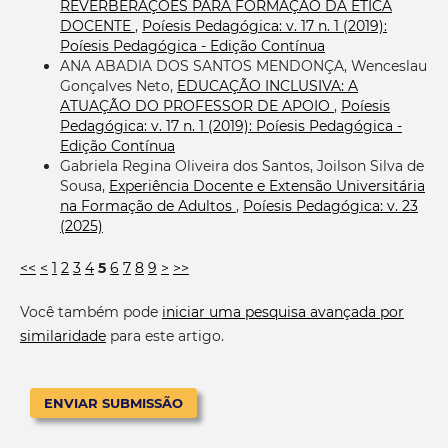
REVERBERAÇÕES PARA FORMAÇÃO DA ÉTICA
DOCENTE
,
Poíesis Pedagógica: v. 17 n. 1 (2019):
Poíesis Pedagógica - Edição Contínua
ANA ABADIA DOS SANTOS MENDONÇA, Wenceslau
Gonçalves Neto,
EDUCAÇÃO INCLUSIVA: A
ATUAÇÃO DO PROFESSOR DE APOIO
,
Poíesis
Pedagógica: v. 17 n. 1 (2019): Poíesis Pedagógica -
Edição Contínua
Gabriela Regina Oliveira dos Santos, Joilson Silva de
Sousa,
Experiência Docente e Extensão Universitária
na Formação de Adultos
,
Poíesis Pedagógica: v. 23
(2025)
<<
<
1
2
3
4
5
6
7
8
9
>
>>
Você também pode
iniciar uma pesquisa avançada por
similaridade
para este artigo.
ENVIAR SUBMISSÃO