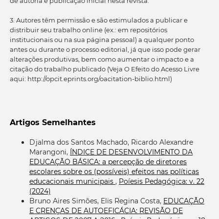
de autoria e publicação inicial nesta revista.
3. Autores têm permissão e são estimulados a publicar e
distribuir seu trabalho online (ex.: em repositórios
institucionais ou na sua página pessoal) a qualquer ponto
antes ou durante o processo editorial, já que isso pode gerar
alterações produtivas, bem como aumentar o impacto e a
citação do trabalho publicado (Veja O Efeito do Acesso Livre
aqui: http://opcit.eprints.org/oacitation-biblio.html)
Artigos Semelhantes
Djalma dos Santos Machado, Ricardo Alexandre
Marangoni,
ÍNDICE DE DESENVOLVIMENTO DA
EDUCAÇÃO BÁSICA: a percepção de diretores
escolares sobre os (possíveis) efeitos nas políticas
educacionais municipais
,
Poíesis Pedagógica: v. 22
(2024)
Bruno Aires Simões, Elis Regina Costa,
EDUCAÇÃO
E CRENÇAS DE AUTOEFICÁCIA: REVISÃO DE