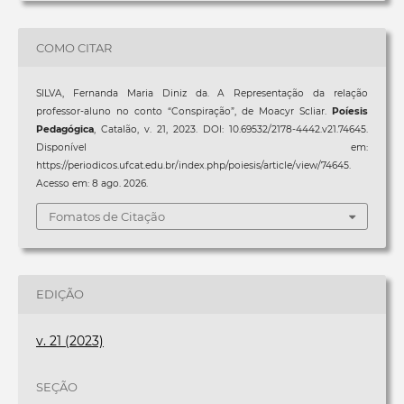
COMO CITAR
SILVA, Fernanda Maria Diniz da. A Representação da relação
professor-aluno no conto “Conspiração”, de Moacyr Scliar.
Poíesis
Pedagógica
, Catalão, v. 21, 2023. DOI: 10.69532/2178-4442.v21.74645.
Disponível em:
https://periodicos.ufcat.edu.br/index.php/poiesis/article/view/74645.
Acesso em: 8 ago. 2026.
Fomatos de Citação
EDIÇÃO
v. 21 (2023)
SEÇÃO