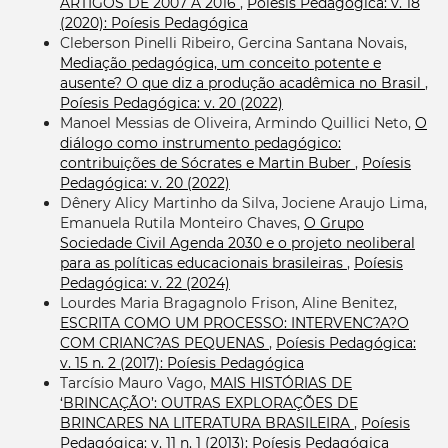
ARTIGOS DE 2007 A 2016
,
Poíesis Pedagógica: v. 18
(2020): Poíesis Pedagógica
Cleberson Pinelli Ribeiro, Gercina Santana Novais,
Mediação pedagógica, um conceito potente e
ausente? O que diz a produção acadêmica no Brasil
,
Poíesis Pedagógica: v. 20 (2022)
Manoel Messias de Oliveira, Armindo Quillici Neto,
O
diálogo como instrumento pedagógico:
contribuições de Sócrates e Martin Buber
,
Poíesis
Pedagógica: v. 20 (2022)
Dênery Alicy Martinho da Silva, Jociene Araujo Lima,
Emanuela Rutila Monteiro Chaves,
O Grupo
Sociedade Civil Agenda 2030 e o projeto neoliberal
para as políticas educacionais brasileiras
,
Poíesis
Pedagógica: v. 22 (2024)
Lourdes Maria Bragagnolo Frison, Aline Benitez,
ESCRITA COMO UM PROCESSO: INTERVENC?A?O
COM CRIANC?AS PEQUENAS
,
Poíesis Pedagógica:
v. 15 n. 2 (2017): Poíesis Pedagógica
Tarcísio Mauro Vago,
MAIS HISTÓRIAS DE
‘BRINCAÇÃO’: OUTRAS EXPLORAÇÕES DE
BRINCARES NA LITERATURA BRASILEIRA
,
Poíesis
Pedagógica: v. 11 n. 1 (2013): Poíesis Pedagógica