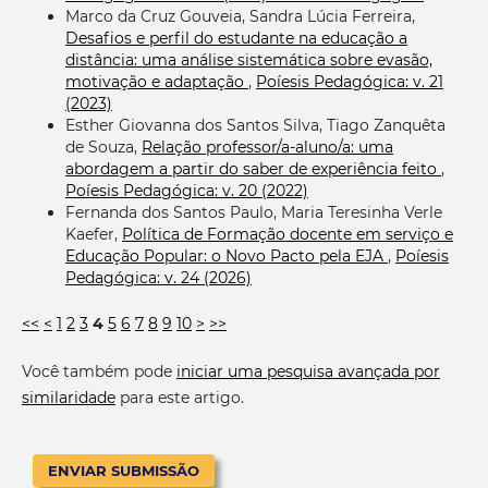
Marco da Cruz Gouveia, Sandra Lúcia Ferreira,
Desafios e perfil do estudante na educação a
distância: uma análise sistemática sobre evasão,
motivação e adaptação
,
Poíesis Pedagógica: v. 21
(2023)
Esther Giovanna dos Santos Silva, Tiago Zanquêta
de Souza,
Relação professor/a-aluno/a: uma
abordagem a partir do saber de experiência feito
,
Poíesis Pedagógica: v. 20 (2022)
Fernanda dos Santos Paulo, Maria Teresinha Verle
Kaefer,
Política de Formação docente em serviço e
Educação Popular: o Novo Pacto pela EJA
,
Poíesis
Pedagógica: v. 24 (2026)
<<
<
1
2
3
4
5
6
7
8
9
10
>
>>
Você também pode
iniciar uma pesquisa avançada por
similaridade
para este artigo.
ENVIAR SUBMISSÃO