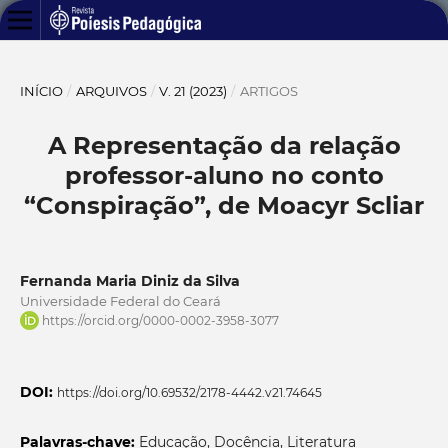
INÍCIO
/
ARQUIVOS
/
V. 21 (2023)
/
ARTIGOS
A Representação da relação
professor-aluno no conto
“Conspiração”, de Moacyr Scliar
Fernanda Maria Diniz da Silva
Universidade Federal do Ceará
https://orcid.org/0000-0002-3958-3077
DOI:
https://doi.org/10.69532/2178-4442.v21.74645
Palavras-chave:
Educação, Docência, Literatura