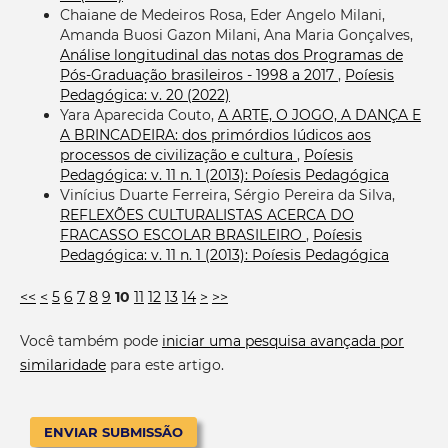
Chaiane de Medeiros Rosa, Eder Angelo Milani,
Amanda Buosi Gazon Milani, Ana Maria Gonçalves,
Análise longitudinal das notas dos Programas de
Pós-Graduação brasileiros - 1998 a 2017
,
Poíesis
Pedagógica: v. 20 (2022)
Yara Aparecida Couto,
A ARTE, O JOGO, A DANÇA E
A BRINCADEIRA: dos primórdios lúdicos aos
processos de civilização e cultura
,
Poíesis
Pedagógica: v. 11 n. 1 (2013): Poíesis Pedagógica
Vinícius Duarte Ferreira, Sérgio Pereira da Silva,
REFLEXÕES CULTURALISTAS ACERCA DO
FRACASSO ESCOLAR BRASILEIRO
,
Poíesis
Pedagógica: v. 11 n. 1 (2013): Poíesis Pedagógica
<<
<
5
6
7
8
9
10
11
12
13
14
>
>>
Você também pode
iniciar uma pesquisa avançada por
similaridade
para este artigo.
ENVIAR SUBMISSÃO