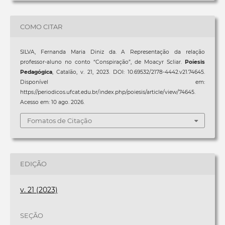
COMO CITAR
SILVA, Fernanda Maria Diniz da. A Representação da relação
professor-aluno no conto “Conspiração”, de Moacyr Scliar.
Poíesis
Pedagógica
, Catalão, v. 21, 2023. DOI: 10.69532/2178-4442.v21.74645.
Disponível em:
https://periodicos.ufcat.edu.br/index.php/poiesis/article/view/74645.
Acesso em: 10 ago. 2026.
Fomatos de Citação
EDIÇÃO
v. 21 (2023)
SEÇÃO