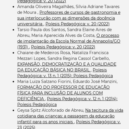
Pedagógica: v. 20 (2022)
Amanda Oliveira Magalhães, Sílvia Adriane Tavares
de Moura ,
Professores de cursos de gastronomia e
sua interlocução com as dimensões da docência
universitária
,
Poíesis Pedagógica: v. 20 (2022)
Tarsio Paula dos Santos, Sandra Elaine Aires de
Abreu, Maria Aparecida Alves da Costa,
O processo
de implantação da Escola Normal de Annapolis/GO
(1931)
,
Poíesis Pedagógica: v. 20 (2022)
Chaiane de Medeiros Rosa, Nataliza Francisca
Mezzari Lopes, Sandra Regina Cassol Carbello,
EXPANSÃO, DEMOCRATIZAÇÃO E A QUALIDADE
DA EDUCAÇÃO BÁSICA NO BRASIL
,
Poíesis
Pedagógica: v. 13 n. 1 (2015): Poíesis Pedagógica
Maria Luiza Salzano Fiorini, Eduardo José Manzini,
FORMAÇÃO DO PROFESSOR DE EDUCAÇÃO
FÍSICA PARA INCLUSÃO DE ALUNOS COM
DEFICIÊNCIA
,
Poíesis Pedagógica: v. 12 n. 1 (2014):
Poíesis Pedagógica
Geysa Spitz Alcoforado de Abreu,
Na tecitura da vida
cotidiana das crianças: a passagem da educação
infantil para os anos iniciais
,
Poíesis Pedagógica: v.
23 (2025)