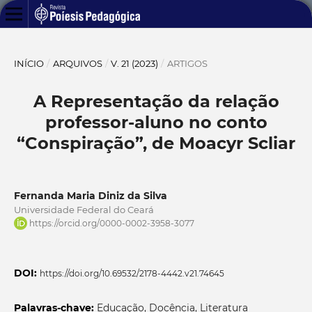
INÍCIO
/
ARQUIVOS
/
V. 21 (2023)
/
ARTIGOS
A Representação da relação
professor-aluno no conto
“Conspiração”, de Moacyr Scliar
Fernanda Maria Diniz da Silva
Universidade Federal do Ceará
https://orcid.org/0000-0002-3958-3077
DOI:
https://doi.org/10.69532/2178-4442.v21.74645
Palavras-chave:
Educação, Docência, Literatura