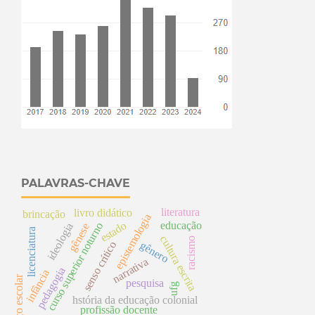
PALAVRAS-CHAVE
literatura
livro didático
brincação
epistemologia
estado
educação
curso superior noturno
ideologia
gênese
licenciatura
cultura escrita
racismo
gênero
senso crítico
narrativa
pedagogia
infância
espaço escolar
pesquisa
ufg
hstória da educação colonial
profissão docente