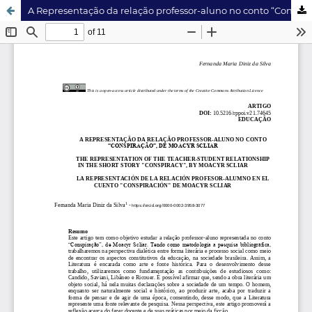
A Representação da relação professor-aluno no conto “Conspiração”, de Moacyr Scliar