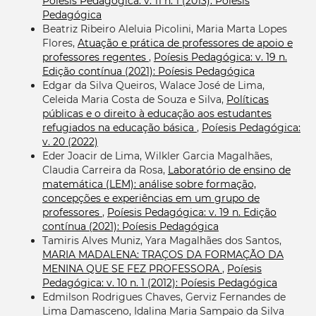
Poíesis Pedagógica: v. 11 n. 1 (2013): Poíesis
Pedagógica
Beatriz Ribeiro Aleluia Picolini, Maria Marta Lopes
Flores,
Atuação e prática de professores de apoio e
professores regentes
,
Poíesis Pedagógica: v. 19 n.
Edição contínua (2021): Poíesis Pedagógica
Edgar da Silva Queiros, Walace José de Lima,
Celeida Maria Costa de Souza e Silva,
Políticas
públicas e o direito à educação aos estudantes
refugiados na educação básica
,
Poíesis Pedagógica:
v. 20 (2022)
Eder Joacir de Lima, Wilkler Garcia Magalhães,
Claudia Carreira da Rosa,
Laboratório de ensino de
matemática (LEM): análise sobre formação,
concepções e experiências em um grupo de
professores
,
Poíesis Pedagógica: v. 19 n. Edição
contínua (2021): Poíesis Pedagógica
Tamiris Alves Muniz, Yara Magalhães dos Santos,
MARIA MADALENA: TRAÇOS DA FORMAÇÃO DA
MENINA QUE SE FEZ PROFESSORA
,
Poíesis
Pedagógica: v. 10 n. 1 (2012): Poíesis Pedagógica
Edmilson Rodrigues Chaves, Gerviz Fernandes de
Lima Damasceno, Idalina Maria Sampaio da Silva