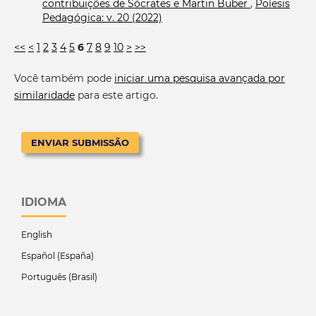
contribuições de Sócrates e Martin Buber
,
Poíesis
Pedagógica: v. 20 (2022)
<<
<
1
2
3
4
5
6
7
8
9
10
>
>>
Você também pode
iniciar uma pesquisa avançada por
similaridade
para este artigo.
ENVIAR SUBMISSÃO
IDIOMA
English
Español (España)
Português (Brasil)