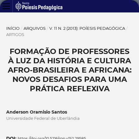
INÍCIO
/
ARQUIVOS
/
V. 11 N. 2 (2013): POÍESIS PEDAGÓGICA
/
ARTIGOS
FORMAÇÃO DE PROFESSORES
À LUZ DA HISTÓRIA E CULTURA
AFRO-BRASILEIRA E AFRICANA:
NOVOS DESAFIOS PARA UMA
PRÁTICA REFLEXIVA
Anderson Oramisio Santos
Universidade Federal de Uberlândia
DOI:
https://doi.org/10.5216/rpp.v11i2.29585