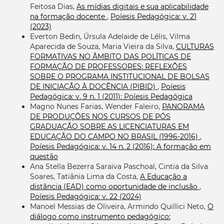
Feitosa Dias,
As mídias digitais e sua aplicabilidade
na formação docente
,
Poíesis Pedagógica: v. 21
(2023)
Everton Bedin, Úrsula Adelaide de Lélis, Vilma
Aparecida de Souza, Maria Vieira da Silva,
CULTURAS
FORMATIVAS NO ÂMBITO DAS POLÍTICAS DE
FORMAÇÃO DE PROFESSORES: REFLEXÕES
SOBRE O PROGRAMA INSTITUCIONAL DE BOLSAS
DE INICIAÇÃO À DOCÊNCIA (PIBID)
,
Poíesis
Pedagógica: v. 9 n. 1 (2011): Poíesis Pedagógica
Magno Nunes Farias, Wender Faleiro,
PANORAMA
DE PRODUÇÕES NOS CURSOS DE PÓS
GRADUAÇÃO SOBRE AS LICENCIATURAS EM
EDUCAÇÃO DO CAMPO NO BRASIL (1996-2016)
,
Poíesis Pedagógica: v. 14 n. 2 (2016): A formação em
questão
Ana Stella Bezerra Saraiva Paschoal, Cintia da Silva
Soares, Tatiânia Lima da Costa,
A Educação a
distância (EAD) como oportunidade de inclusão
,
Poíesis Pedagógica: v. 22 (2024)
Manoel Messias de Oliveira, Armindo Quillici Neto,
O
diálogo como instrumento pedagógico: