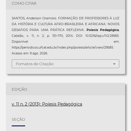
COMO CITAR
SANTOS, Anderson Oramisio. FORMAÇÃO DE PROFESSORES À LUZ
DA HISTÓRIA E CULTURA AFRO-BRASILEIRA E AFRICANA: NOVOS
DESAFIOS PARA UMA PRÁTICA REFLEXIVA.
Poíesis Pedagógica
,
Catalão, v. 11, n. 2, p. 151–170, 2014. DOI: 10.5216/rpp.v11i2.29585.
Disponível em:
https://periodicos.ufcat.edu.br/index.php/poiesis/article/view/29585.
Acesso em: 9 ago. 2026.
Fomatos de Citação
EDIÇÃO
v. 11 n. 2 (2013): Poíesis Pedagógica
SEÇÃO