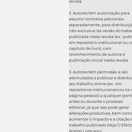
revista.
2. Autores têm autorização para
assumir contratos adicionais
separadamente, para distribuiç
não-exclusiva da versão do traba
publicada nesta revista (ex.: publ
em repositório institucional ou 
capítulo de livro), com
reconhecimento de autoria e
publicação inicial nesta revista.
3. Autores têm permissão e são
estimulados a publicar e distribu
seu trabalho online (ex.: em
repositórios institucionais ou na
página pessoal) a qualquer pont
antes ou durante o processo
editorial, já que isso pode gerar
alterações produtivas, bem com
aumentar o impacto e a citação 
trabalho publicado (Veja O Efeit
Acesso Livre aqui: