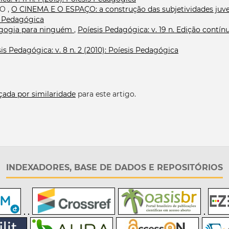
O ,
O CINEMA E O ESPAÇO: a construção das subjetividades juve
is Pedagógica
gogia para ninguém
,
Poíesis Pedagógica: v. 19 n. Edição contín
is Pedagógica: v. 8 n. 2 (2010): Poíesis Pedagógica
çada por similaridade
para este artigo.
INDEXADORES, BASE DE DADOS E REPOSITÓRIOS