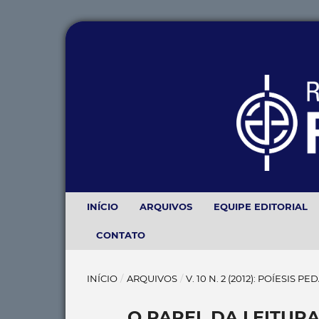
INÍCIO
ARQUIVOS
EQUIPE EDITORIAL
CONTATO
INÍCIO
/
ARQUIVOS
/
V. 10 N. 2 (2012): POÍESIS 
O PAPEL DA LEITUR