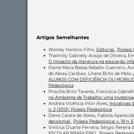
Artigos Semelhantes
Wolney Honório Filho,
Editorial
,
Poíesis 
Thaimilly Gabrielly Araújo de Oliveira, E
O impacto da literatura na educação infa
Elaine Maria Bessa Rebello Guerreiro, An
de Abreu Cardoso, Liliane Brito de Melo,
ALUNOS COM DEFICIÊNCIA OU MOBIL
Pedagógica
Priscilla Brito Tavares, Francisca Gabrie
no Ambiente de Trabalho: uma Investig
Andréia Vicência Vitor Alves,
Iniciativas
n. 2 (2013): Poíesis Pedagógica
Denis Carara de Abreu, Fabíola Aparecid
decolonial
,
Poíesis Pedagógica: v. 19 n. 
Vinícius Duarte Ferreira, Sérgio Pereira d
ESCOLAR BRASILEIRO
,
Poíesis Pedagógic