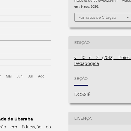
hp/poiesis/article/view/24141. Aces
em: 9 ago. 2026.
Fomatos de Citação
EDIÇÃO
v. 10 n. 2 (2012): Poíesi
Pedagógica
SEÇÃO
DOSSIÊ
LICENÇA
ade de Uberaba
ação em Educação da