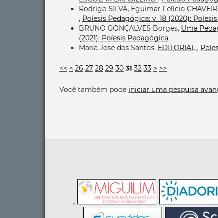
Rodrigo SILVA, Eguimar Felício CHAVEIR
,
Poíesis Pedagógica: v. 18 (2020): Poíes
BRUNO GONÇALVES Borges,
Uma Peda
(2021): Poíesis Pedagógica
Maria Jose dos Santos,
EDITORIAL
,
Poíes
<<
<
26
27
28
29
30
31
32
33
>
>>
Você também pode
iniciar uma pesquisa avan