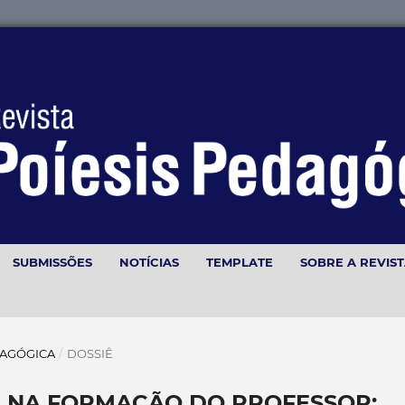
SUBMISSÕES
NOTÍCIAS
TEMPLATE
SOBRE A REVIS
PEDAGÓGICA
/
DOSSIÊ
A NA FORMAÇÃO DO PROFESSOR: