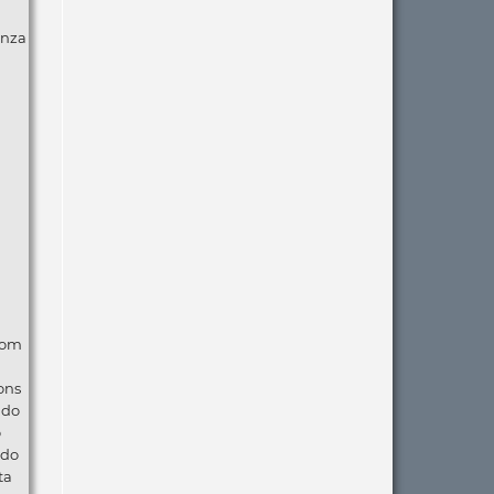
anza
com
ons
ndo
o
 do
ta