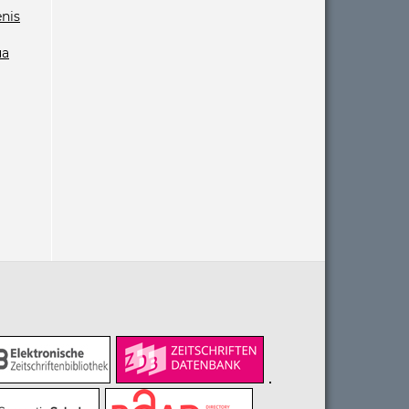
nis
ua