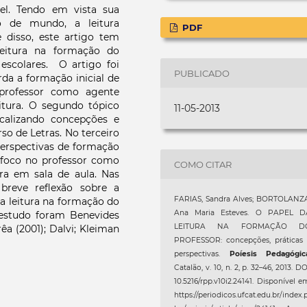
el. Tendo em vista sua
o de mundo, a leitura
PDF
 disso, este artigo tem
leitura na formação do
escolares. O artigo foi
PUBLICADO
rda a formação inicial de
 professor como agente
itura. O segundo tópico
11-05-2013
ocalizando concepções e
rso de Letras. No terceiro
perspectivas de formação
m foco no professor como
COMO CITAR
ura em sala de aula. Nas
breve reflexão sobre a
FARIAS, Sandra Alves; BORTOLANZA
da leitura na formação do
Ana Maria Esteves. O PAPEL D
 estudo foram Benevides
LEITURA NA FORMAÇÃO D
rêa (2001); Dalvi; Kleiman
PROFESSOR: concepções, práticas 
perspectivas.
Poíesis Pedagógic
Catalão, v. 10, n. 2, p. 32–46, 2013. DO
10.5216/rpp.v10i2.24141. Disponível e
https://periodicos.ufcat.edu.br/index.