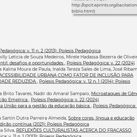
http://opcit.eprints.org/oacitation
biblio.html)
Pedagógica: v. 11 n. 2 (2013): Poíesis Pedagógica
milly Leticia de Souza Medeiros, Mirele Hadassa Bezerra de Oliveir
ntil: desafios e oportunidades
,
Poíesis Pedagógica: v. 22 (2024)
a Kalina Moura de Paula, Inalda Tereza Sales de Lima, José Riba
ACESSIBILIDADE URBANA COMO FATOR DE INCLUSÃO PARA
IDADE REDUZIDA
,
Poíesis Pedagógica: v. 12 n. 1 (2014): Poíesis
lla Brito Tavares, Nadir do Amaral Sampaio,
Microataques de Gên
ação Empírica
,
Poíesis Pedagógica: v. 22 (2024)
 da União para a gestão da educação básica
,
Poíesis Pedagógica: v
a Sartin Dutra Parreira Almeida,
Sobre cores, língua e educação
Edição contínua (2021): Poíesis Pedagógica
a Silva,
REFLEXÕES CULTURALISTAS ACERCA DO FRACASSO
a: v. 11 n. 1 (2013): Poíesis Pedagógica