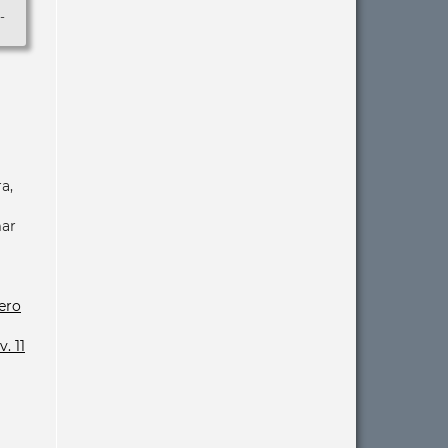
-
a,
mar
ero
. 11