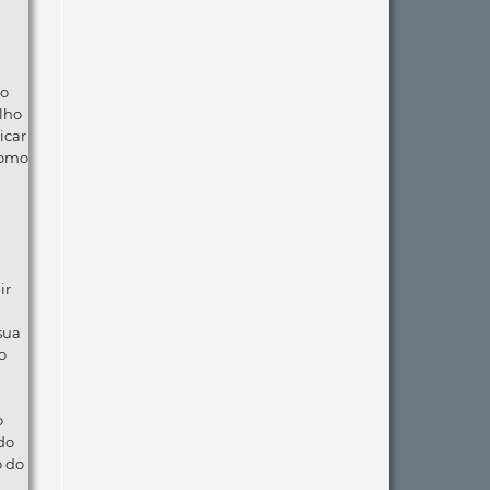
ão
lho
icar
como
ir
 sua
o
o
do
o do