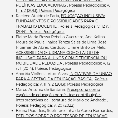
POLÍTICAS EDUCACIONAIS
,
Poíesis Pedagógica: v.
11 n. 2 (2013): Poíesis Pedagógica
Raclene Ataide de Faria,
EDUCAÇÃO INCLUSIVA:
FUNDAMENTOS E POSSIBILIDADES PARA O
TRABALHO DOCENTE
,
Poíesis Pedagógica: v. 12 n. 1
(2014): Poíesis Pedagógica
Elaine Maria Bessa Rebello Guerreiro, Ana Kalina
Moura de Paula, Inalda Tereza Sales de Lima, José
Ribamar de Abreu Cardoso, Liliane Brito de Melo,
ACESSIBILIDADE URBANA COMO FATOR DE
INCLUSÃO PARA ALUNOS COM DEFICIÊNCIA OU
MOBILIDADE REDUZIDA
,
Poíesis Pedagógica: v. 12
n. 1 (2014): Poíesis Pedagógica
Andréia Vicência Vitor Alves,
INICIATIVAS DA UNIÃO
PARA A GESTÃO DA EDUCAÇÃO BÁSICA
,
Poíesis
Pedagógica: v. 11 n. 2 (2013): Poíesis Pedagógica
Marco Antonio de Santana,
Preceptoria como
espécie de educação doméstica: contribuições
interpretativas da literatura de Mário de Andrade
,
Poíesis Pedagógica: v. 20 (2022)
Bruna Piau Reis, Sueli Teresinha de Abreu Bernardes,
ESTUDOS SOBRE O PROFESSOR DE EDUCAÇÃO