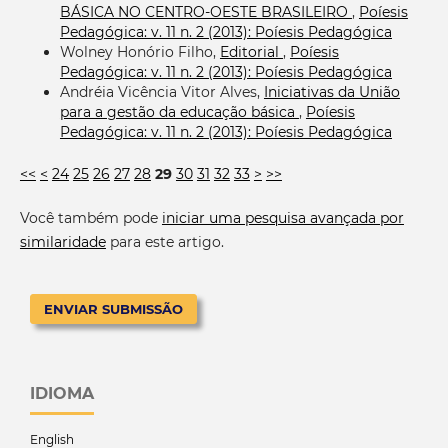
BÁSICA NO CENTRO-OESTE BRASILEIRO
,
Poíesis
Pedagógica: v. 11 n. 2 (2013): Poíesis Pedagógica
Wolney Honório Filho,
Editorial
,
Poíesis
Pedagógica: v. 11 n. 2 (2013): Poíesis Pedagógica
Andréia Vicência Vitor Alves,
Iniciativas da União
para a gestão da educação básica
,
Poíesis
Pedagógica: v. 11 n. 2 (2013): Poíesis Pedagógica
<<
<
24
25
26
27
28
29
30
31
32
33
>
>>
Você também pode
iniciar uma pesquisa avançada por
similaridade
para este artigo.
ENVIAR SUBMISSÃO
IDIOMA
English