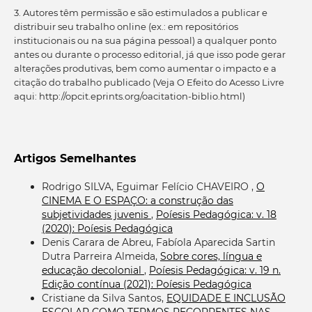
3. Autores têm permissão e são estimulados a publicar e
distribuir seu trabalho online (ex.: em repositórios
institucionais ou na sua página pessoal) a qualquer ponto
antes ou durante o processo editorial, já que isso pode gerar
alterações produtivas, bem como aumentar o impacto e a
citação do trabalho publicado (Veja O Efeito do Acesso Livre
aqui: http://opcit.eprints.org/oacitation-biblio.html)
Artigos Semelhantes
Rodrigo SILVA, Eguimar Felício CHAVEIRO ,
O
CINEMA E O ESPAÇO: a construção das
subjetividades juvenis
,
Poíesis Pedagógica: v. 18
(2020): Poíesis Pedagógica
Denis Carara de Abreu, Fabíola Aparecida Sartin
Dutra Parreira Almeida,
Sobre cores, língua e
educação decolonial
,
Poíesis Pedagógica: v. 19 n.
Edição contínua (2021): Poíesis Pedagógica
Cristiane da Silva Santos,
EQUIDADE E INCLUSÃO
ESCOLAR COMO TERMOS RECORRENTES NAS