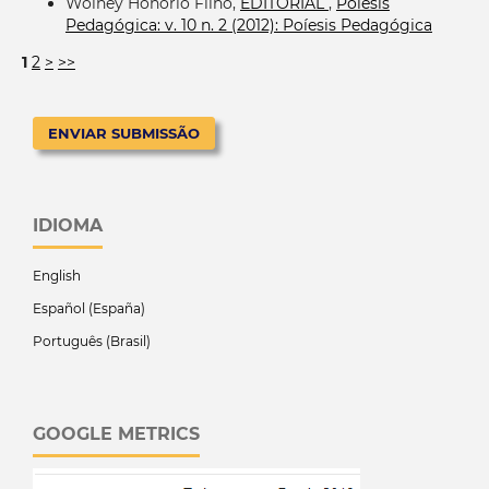
Wolney Honório Filho,
EDITORIAL
,
Poíesis
Pedagógica: v. 10 n. 2 (2012): Poíesis Pedagógica
1
2
>
>>
ENVIAR SUBMISSÃO
IDIOMA
English
Español (España)
Português (Brasil)
GOOGLE METRICS