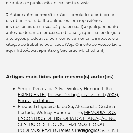
de autoria e publicação inicial nesta revista.
3. Autores têm permissão e são estimulados a publicar e
distribuir seu trabalho online (ex.: em repositórios
institucionais ou na sua página pessoal) a qualquer ponto
antes ou durante o processo editorial, já que isso pode gerar
alterações produtivas, bem como aumentar o impacto e a
citação do trabalho publicado (Veja O Efeito do Acesso Livre
aqui: http://opcit.eprints.org/oacitation-biblio.html)
Artigos mais lidos pelo mesmo(s) autor(es)
Sergio Pereira da Silva, Wolney Honorio Filho,
EXPEDIENTE
,
Poíesis Pedagógica: v. 1 n. 1 (2003):
Educação Infantil
Elizabeth Figueiredo de Sá, Alessandra Cristina
Furtado, Wolney Honório Filho,
MEMÓRIA DOS
ENCONTROS DE HISTÓRIA DA EDUCAÇÃO NO
CENTRO OESTE: O QUE FIZEMOS E O QUE
PODEMOS FAZER
,
Poíesis Pedagógica: v. 14 n. 1