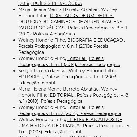
(2016): POÍESIS PEDAGÓGICA
Maria Helena Menna Barreto Abrahão, Wolney
Honório Filho,
DOIS LADOS DE UM DE PÓS-
DOUTORADO: CAMINHOS DE APRENDIZAGENS
(AUTO)BIOGRÁFICAS
,
Poíesis Pedagógica: v. 8 n. 1
(2010): Poíesis Pedagógica
Wolney Honório Filho,
BIOGRAFIA E EDUCAÇÃO
,
Poíesis Pedagógica: v. 8 n. 1 (2010): Poíesis
Pedagógica
Wolney Honório Filho,
Editorial
,
Poíesis
Pedagógica: v. 12 n. 1 (2014): Poíesis Pedagógica
Sergio Pereira da Silva, Wolney Honorio Filho,
EDITORIAL
,
Poíesis Pedagógica: v. 1 n. 1 (2003):
Educação Infantil
Maria Helena Menna Barreto Abrahão, Wolney
Honório Filho,
EDITORIAL
,
Poíesis Pedagógica: v. 8
n. 1 (2010): Poíesis Pedagógica
Wolney Honório Filho,
Editorial
,
Poíesis
Pedagógica: v. 12 n. 2 (2014): Poíesis Pedagógica
Wolney Honório Filho,
FILETES EDUCATIVOS DE
UMA HISTÓRIA DE CRIANÇA
,
Poíesis Pedagógica: v.
1 n. 1 (2003): Educação Infantil