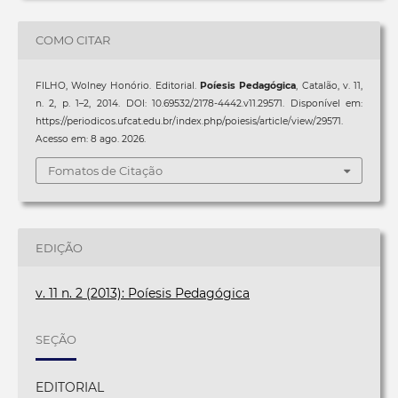
COMO CITAR
FILHO, Wolney Honório. Editorial.
Poíesis Pedagógica
, Catalão, v. 11,
n. 2, p. 1–2, 2014. DOI: 10.69532/2178-4442.v11.29571. Disponível em:
https://periodicos.ufcat.edu.br/index.php/poiesis/article/view/29571.
Acesso em: 8 ago. 2026.
Fomatos de Citação
EDIÇÃO
v. 11 n. 2 (2013): Poíesis Pedagógica
SEÇÃO
EDITORIAL