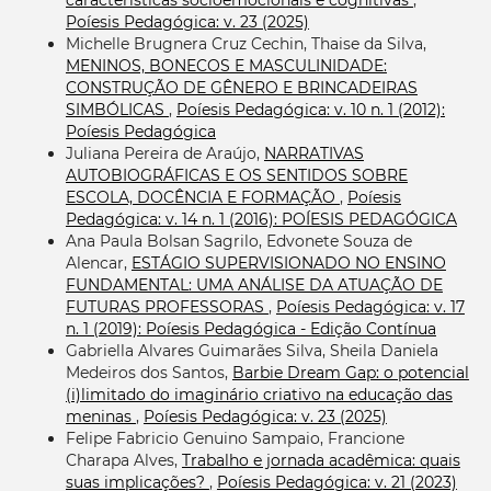
Poíesis Pedagógica: v. 23 (2025)
Michelle Brugnera Cruz Cechin, Thaise da Silva,
MENINOS, BONECOS E MASCULINIDADE:
CONSTRUÇÃO DE GÊNERO E BRINCADEIRAS
SIMBÓLICAS
,
Poíesis Pedagógica: v. 10 n. 1 (2012):
Poíesis Pedagógica
Juliana Pereira de Araújo,
NARRATIVAS
AUTOBIOGRÁFICAS E OS SENTIDOS SOBRE
ESCOLA, DOCÊNCIA E FORMAÇÃO
,
Poíesis
Pedagógica: v. 14 n. 1 (2016): POÍESIS PEDAGÓGICA
Ana Paula Bolsan Sagrilo, Edvonete Souza de
Alencar,
ESTÁGIO SUPERVISIONADO NO ENSINO
FUNDAMENTAL: UMA ANÁLISE DA ATUAÇÃO DE
FUTURAS PROFESSORAS
,
Poíesis Pedagógica: v. 17
n. 1 (2019): Poíesis Pedagógica - Edição Contínua
Gabriella Alvares Guimarães Silva, Sheila Daniela
Medeiros dos Santos,
Barbie Dream Gap: o potencial
(i)limitado do imaginário criativo na educação das
meninas
,
Poíesis Pedagógica: v. 23 (2025)
Felipe Fabricio Genuino Sampaio, Francione
Charapa Alves,
Trabalho e jornada acadêmica: quais
suas implicações?
,
Poíesis Pedagógica: v. 21 (2023)