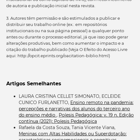
de autoria e publicação inicial nesta revista.
3. Autores têm permissão e são estimulados a publicar e
distribuir seu trabalho online (ex.: em repositórios
institucionais ou na sua página pessoal) a qualquer ponto
antes ou durante o processo editorial, já que isso pode gerar
alterações produtivas, bem como aumentar o impacto e a
citação do trabalho publicado (Veja O Efeito do Acesso Livre
aqui: http://opcit.eprints.org/oacitation-biblio.html)
Artigos Semelhantes
LAURA CRISTINA CELLET SIMONATO, ECLEIDE
CUNICO FURLANETTO,
Ensino remoto na pandemia:
percepções e narrativas dos alunos do terceiro ano
do ensino médio
,
Poíesis Pedagógica: v. 19 n. Edição
contínua (2021): Poíesis Pedagógica
Rafaela da Costa Souza, Tania Vicente Viana,
Meninas com Altas Habilidades ou Superdotação:
características socioemocionais e cognitivas
,