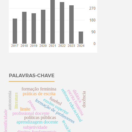
PALAVRAS-CHAVE
formação feminina
reforma educacional
didática
escrita feminina
autonomia
práticas de escrita
docência
literatura
futebol
ensino superior
f
o
r
m
a
ç
ã
o
e
r
o
f
e
s
s
o
r
e
prazer
limite
d
cientificidade
p
s
profissional docente
políticas públicas
tecnicismo
aprendizagem docente
subjetividade
direitos fundamentais