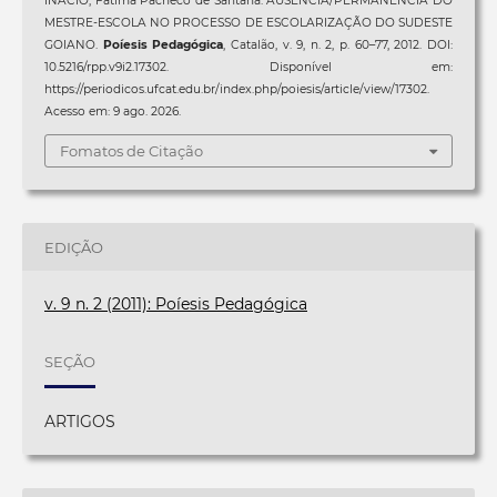
INÁCIO, Fátima Pacheco de Santana. AUSÊNCIA/PERMANÊNCIA DO
MESTRE-ESCOLA NO PROCESSO DE ESCOLARIZAÇÃO DO SUDESTE
GOIANO.
Poíesis Pedagógica
, Catalão, v. 9, n. 2, p. 60–77, 2012. DOI:
10.5216/rpp.v9i2.17302. Disponível em:
https://periodicos.ufcat.edu.br/index.php/poiesis/article/view/17302.
Acesso em: 9 ago. 2026.
Fomatos de Citação
EDIÇÃO
v. 9 n. 2 (2011): Poíesis Pedagógica
SEÇÃO
ARTIGOS