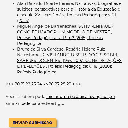
Alan Ricardo Duarte Pereira,
Narrativas, biografias e
sujeitos: perspectivas para a História da Educação e
o século XVIII em Goiás
,
Poíesis Pedagógica: v. 21
(2023)
Miguel Angel de Barrenechea,
SCHOPENHAUER
COMO EDUCADOR: UM MODELO DE MESTRE
,
Poíesis Pedagógica: v. 13 n. 2 (2015): Poíesis
Pedagógica
Bruna da Silva Cardoso, Rosária Helena Ruiz
Nakashima,
REVISITANDO DISSERTAÇÕES SOBRE
SABERES DOCENTES (1996-2015): CONSIDERAÇÕES
E REFLEXÕES
,
Poíesis Pedagógica: v. 18 (2020):
Poíesis Pedagógica
<<
<
20
21
22
23
24
25
26
27
28
29
>
>>
Você também pode
iniciar uma pesquisa avançada por
similaridade
para este artigo.
ENVIAR SUBMISSÃO