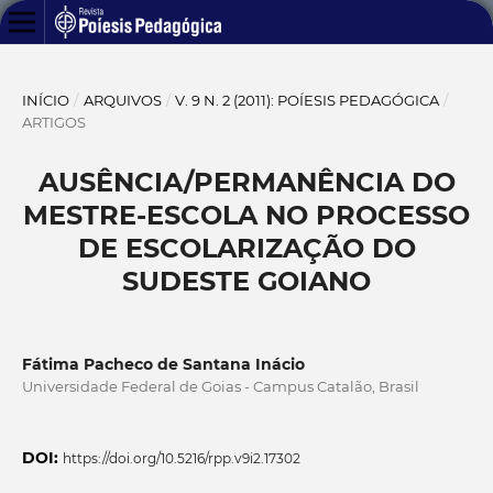
INÍCIO
/
ARQUIVOS
/
V. 9 N. 2 (2011): POÍESIS PEDAGÓGICA
/
ARTIGOS
AUSÊNCIA/PERMANÊNCIA DO
MESTRE-ESCOLA NO PROCESSO
DE ESCOLARIZAÇÃO DO
SUDESTE GOIANO
Fátima Pacheco de Santana Inácio
Universidade Federal de Goias - Campus Catalão, Brasil
DOI:
https://doi.org/10.5216/rpp.v9i2.17302