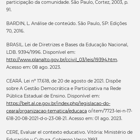
participação da comunidade. São Paulo, Cortez, 2003, p.
91.
BARDIN, L. Análise de conteúdo. São Paulo, SP: Edições
70, 2016.
BRASIL. Lei de Diretrizes e Bases da Educação Nacional,
LDB. 9394/1996. Disponível em:
http://www.planalto.gov.br/ccivil_03/leis/l9394.htm
.
Acesso em: 08 ago. 2023.
CEARÁ. Lei nº 17.618, de 20 de agosto de 2021. Dispõe
sobre A Gestão Democrática e Participativa na Rede
Pública Estadual de Ensino. Disponível em:
https://belt.al.ce.gov.br/index.php/legislacao-do-
ceara/organizacao-tematica/educaca
o/item/7723-lei-n-17-
618-20-08-2021-d-o-23-08-21. Acesso em: 01 ago. 2023.
CERE, Evaluar el contexto educativo. Vitória: Ministério de
Educación y Cultura. Gobierno Vasco.1993