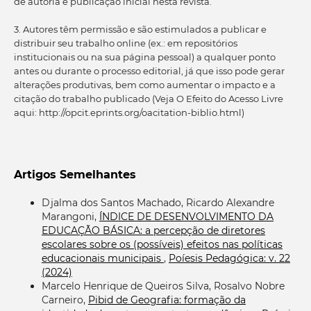
de autoria e publicação inicial nesta revista.
3. Autores têm permissão e são estimulados a publicar e
distribuir seu trabalho online (ex.: em repositórios
institucionais ou na sua página pessoal) a qualquer ponto
antes ou durante o processo editorial, já que isso pode gerar
alterações produtivas, bem como aumentar o impacto e a
citação do trabalho publicado (Veja O Efeito do Acesso Livre
aqui: http://opcit.eprints.org/oacitation-biblio.html)
Artigos Semelhantes
Djalma dos Santos Machado, Ricardo Alexandre
Marangoni,
ÍNDICE DE DESENVOLVIMENTO DA
EDUCAÇÃO BÁSICA: a percepção de diretores
escolares sobre os (possíveis) efeitos nas políticas
educacionais municipais
,
Poíesis Pedagógica: v. 22
(2024)
Marcelo Henrique de Queiros Silva, Rosalvo Nobre
Carneiro,
Pibid de Geografia: formação da