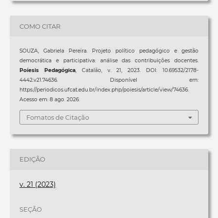
COMO CITAR
SOUZA, Gabriela Pereira. Projeto político pedagógico e gestão
democrática e participativa: análise das contribuições docentes.
Poíesis Pedagógica
, Catalão, v. 21, 2023. DOI: 10.69532/2178-
4442.v21.74636. Disponível em:
https://periodicos.ufcat.edu.br/index.php/poiesis/article/view/74636.
Acesso em: 8 ago. 2026.
Fomatos de Citação
EDIÇÃO
v. 21 (2023)
SEÇÃO