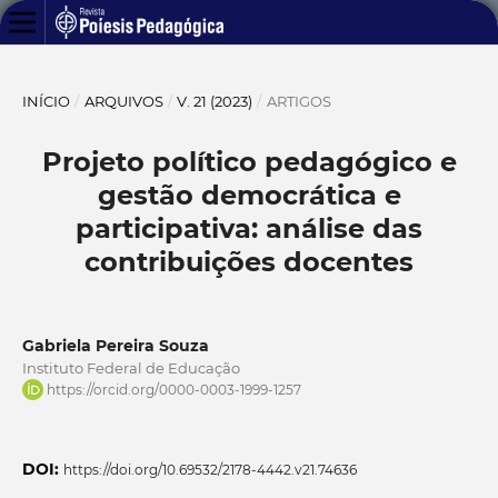
INÍCIO
/
ARQUIVOS
/
V. 21 (2023)
/
ARTIGOS
Projeto político pedagógico e
gestão democrática e
participativa: análise das
contribuições docentes
Gabriela Pereira Souza
Instituto Federal de Educação
https://orcid.org/0000-0003-1999-1257
DOI:
https://doi.org/10.69532/2178-4442.v21.74636