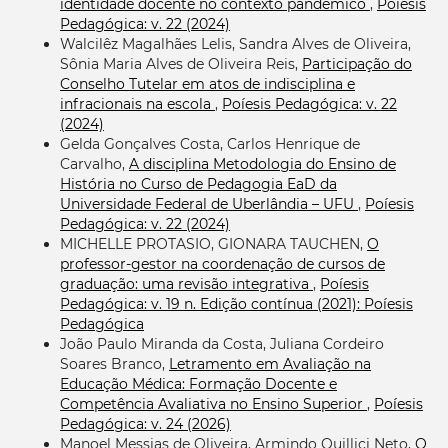
identidade docente no contexto pandêmico
,
Poíesis
Pedagógica: v. 22 (2024)
Walcilêz Magalhães Lelis, Sandra Alves de Oliveira,
Sônia Maria Alves de Oliveira Reis,
Participação do
Conselho Tutelar em atos de indisciplina e
infracionais na escola
,
Poíesis Pedagógica: v. 22
(2024)
Gelda Gonçalves Costa, Carlos Henrique de
Carvalho,
A disciplina Metodologia do Ensino de
História no Curso de Pedagogia EaD da
Universidade Federal de Uberlândia – UFU
,
Poíesis
Pedagógica: v. 22 (2024)
MICHELLE PROTASIO, GIONARA TAUCHEN,
O
professor-gestor na coordenação de cursos de
graduação: uma revisão integrativa
,
Poíesis
Pedagógica: v. 19 n. Edição contínua (2021): Poíesis
Pedagógica
João Paulo Miranda da Costa, Juliana Cordeiro
Soares Branco,
Letramento em Avaliação na
Educação Médica: Formação Docente e
Competência Avaliativa no Ensino Superior
,
Poíesis
Pedagógica: v. 24 (2026)
Manoel Messias de Oliveira, Armindo Quillici Neto,
O