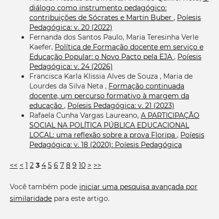
diálogo como instrumento pedagógico:
contribuições de Sócrates e Martin Buber
,
Poíesis
Pedagógica: v. 20 (2022)
Fernanda dos Santos Paulo, Maria Teresinha Verle
Kaefer,
Política de Formação docente em serviço e
Educação Popular: o Novo Pacto pela EJA
,
Poíesis
Pedagógica: v. 24 (2026)
Francisca Karla Klissia Alves de Souza , Maria de
Lourdes da Silva Neta ,
Formação continuada
docente, um percurso formativo à margem da
educação
,
Poíesis Pedagógica: v. 21 (2023)
Rafaela Cunha Vargas Laureano,
A PARTICIPAÇÃO
SOCIAL NA POLÍTICA PÚBLICA EDUCACIONAL
LOCAL: uma reflexão sobre a prova Floripa
,
Poíesis
Pedagógica: v. 18 (2020): Poíesis Pedagógica
<<
<
1
2
3
4
5
6
7
8
9
10
>
>>
Você também pode
iniciar uma pesquisa avançada por
similaridade
para este artigo.