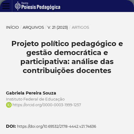
INÍCIO
/
ARQUIVOS
/
V. 21 (2023)
/
ARTIGOS
Projeto político pedagógico e
gestão democrática e
participativa: análise das
contribuições docentes
Gabriela Pereira Souza
Instituto Federal de Educação
https://orcid.org/0000-0003-1999-1257
DOI:
https://doi.org/10.69532/2178-4442.v21.74636