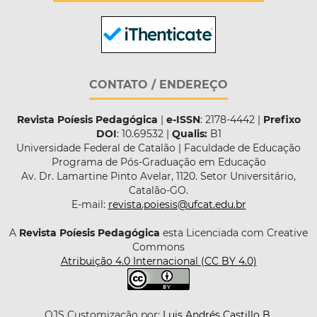
CONTATO / ENDEREÇO
Revista Poíesis Pedagógica
|
e-ISSN
: 2178-4442 |
Prefixo
DOI
: 10.69532 |
Qualis:
B1
Universidade Federal de Catalão | Faculdade de Educação
Programa de Pós-Graduação em Educação
Av. Dr. Lamartine Pinto Avelar, 1120. Setor Universitário,
Catalão-GO.
E-mail:
revista.poiesis@ufcat.edu.br
A
Revista Poíesis Pedagógica
esta Licenciada com Creative
Commons
Atribuição 4.0 Internacional (CC BY 4.0)
OJS Customização por:
Luis Andrés Castillo B.