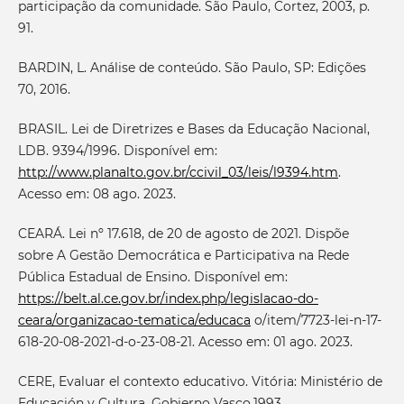
participação da comunidade. São Paulo, Cortez, 2003, p.
91.
BARDIN, L. Análise de conteúdo. São Paulo, SP: Edições
70, 2016.
BRASIL. Lei de Diretrizes e Bases da Educação Nacional,
LDB. 9394/1996. Disponível em:
http://www.planalto.gov.br/ccivil_03/leis/l9394.htm
.
Acesso em: 08 ago. 2023.
CEARÁ. Lei nº 17.618, de 20 de agosto de 2021. Dispõe
sobre A Gestão Democrática e Participativa na Rede
Pública Estadual de Ensino. Disponível em:
https://belt.al.ce.gov.br/index.php/legislacao-do-
ceara/organizacao-tematica/educaca
o/item/7723-lei-n-17-
618-20-08-2021-d-o-23-08-21. Acesso em: 01 ago. 2023.
CERE, Evaluar el contexto educativo. Vitória: Ministério de
Educación y Cultura. Gobierno Vasco.1993