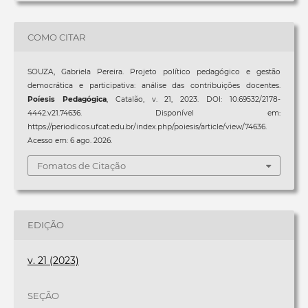
COMO CITAR
SOUZA, Gabriela Pereira. Projeto político pedagógico e gestão
democrática e participativa: análise das contribuições docentes.
Poíesis Pedagógica
, Catalão, v. 21, 2023. DOI: 10.69532/2178-
4442.v21.74636. Disponível em:
https://periodicos.ufcat.edu.br/index.php/poiesis/article/view/74636.
Acesso em: 6 ago. 2026.
Fomatos de Citação
EDIÇÃO
v. 21 (2023)
SEÇÃO