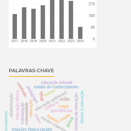
PALAVRAS-CHAVE
educação infantil
currículo
estado do conhecimento
pedagogia
ensino
educação ambiental
educação básica
direito à educação
goiás
história da educação
alfabetização
exílio
infância
educação
colonização
comunidade
corpo
geociências
povoamento
estado
negro
história
ensino superior
práxis
relações étnico-raciais