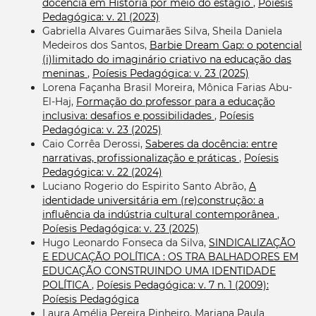
docência em História por meio do estágio
,
Poíesis
Pedagógica: v. 21 (2023)
Gabriella Alvares Guimarães Silva, Sheila Daniela
Medeiros dos Santos,
Barbie Dream Gap: o potencial
(i)limitado do imaginário criativo na educação das
meninas
,
Poíesis Pedagógica: v. 23 (2025)
Lorena Façanha Brasil Moreira, Mônica Farias Abu-
El-Haj,
Formação do professor para a educação
inclusiva: desafios e possibilidades
,
Poíesis
Pedagógica: v. 23 (2025)
Caio Corrêa Derossi,
Saberes da docência: entre
narrativas, profissionalização e práticas
,
Poíesis
Pedagógica: v. 22 (2024)
Luciano Rogerio do Espirito Santo Abrão,
A
identidade universitária em (re)construção: a
influência da indústria cultural contemporânea
,
Poíesis Pedagógica: v. 23 (2025)
Hugo Leonardo Fonseca da Silva,
SINDICALIZAÇÃO
E EDUCAÇÃO POLÍTICA : OS TRA BALHADORES EM
EDUCAÇÃO CONSTRUINDO UMA IDENTIDADE
POLÍTICA
,
Poíesis Pedagógica: v. 7 n. 1 (2009):
Poíesis Pedagógica
Laura Amélia Pereira Pinheiro, Mariana Paula