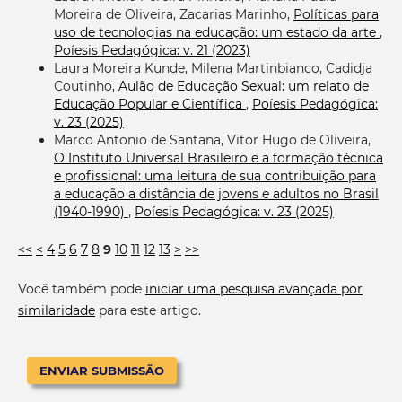
Moreira de Oliveira, Zacarias Marinho,
Políticas para
uso de tecnologias na educação: um estado da arte
,
Poíesis Pedagógica: v. 21 (2023)
Laura Moreira Kunde, Milena Martinbianco, Cadidja
Coutinho,
Aulão de Educação Sexual: um relato de
Educação Popular e Científica
,
Poíesis Pedagógica:
v. 23 (2025)
Marco Antonio de Santana, Vitor Hugo de Oliveira,
O Instituto Universal Brasileiro e a formação técnica
e profissional: uma leitura de sua contribuição para
a educação a distância de jovens e adultos no Brasil
(1940-1990)
,
Poíesis Pedagógica: v. 23 (2025)
<<
<
4
5
6
7
8
9
10
11
12
13
>
>>
Você também pode
iniciar uma pesquisa avançada por
similaridade
para este artigo.
ENVIAR SUBMISSÃO