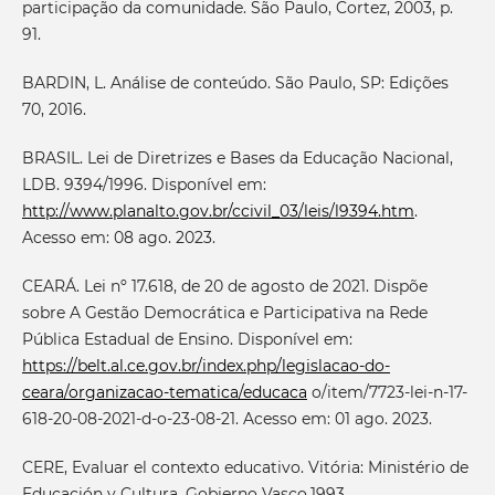
participação da comunidade. São Paulo, Cortez, 2003, p.
91.
BARDIN, L. Análise de conteúdo. São Paulo, SP: Edições
70, 2016.
BRASIL. Lei de Diretrizes e Bases da Educação Nacional,
LDB. 9394/1996. Disponível em:
http://www.planalto.gov.br/ccivil_03/leis/l9394.htm
.
Acesso em: 08 ago. 2023.
CEARÁ. Lei nº 17.618, de 20 de agosto de 2021. Dispõe
sobre A Gestão Democrática e Participativa na Rede
Pública Estadual de Ensino. Disponível em:
https://belt.al.ce.gov.br/index.php/legislacao-do-
ceara/organizacao-tematica/educaca
o/item/7723-lei-n-17-
618-20-08-2021-d-o-23-08-21. Acesso em: 01 ago. 2023.
CERE, Evaluar el contexto educativo. Vitória: Ministério de
Educación y Cultura. Gobierno Vasco.1993