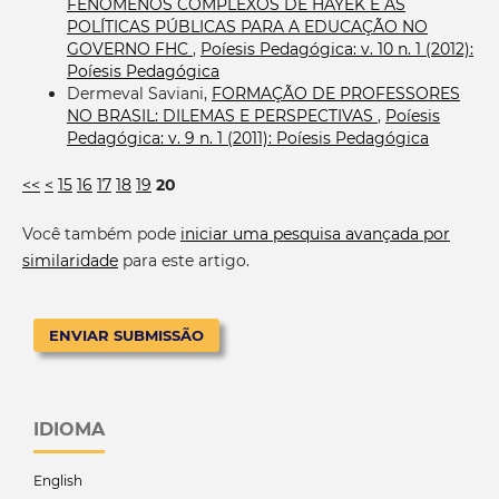
FENÔMENOS COMPLEXOS DE HAYEK E AS
POLÍTICAS PÚBLICAS PARA A EDUCAÇÃO NO
GOVERNO FHC
,
Poíesis Pedagógica: v. 10 n. 1 (2012):
Poíesis Pedagógica
Dermeval Saviani,
FORMAÇÃO DE PROFESSORES
NO BRASIL: DILEMAS E PERSPECTIVAS
,
Poíesis
Pedagógica: v. 9 n. 1 (2011): Poíesis Pedagógica
<<
<
15
16
17
18
19
20
Você também pode
iniciar uma pesquisa avançada por
similaridade
para este artigo.
ENVIAR SUBMISSÃO
IDIOMA
English