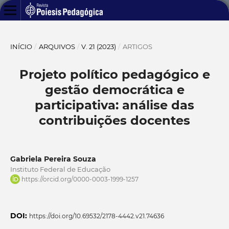
INÍCIO
/
ARQUIVOS
/
V. 21 (2023)
/
ARTIGOS
Projeto político pedagógico e
gestão democrática e
participativa: análise das
contribuições docentes
Gabriela Pereira Souza
Instituto Federal de Educação
https://orcid.org/0000-0003-1999-1257
DOI:
https://doi.org/10.69532/2178-4442.v21.74636