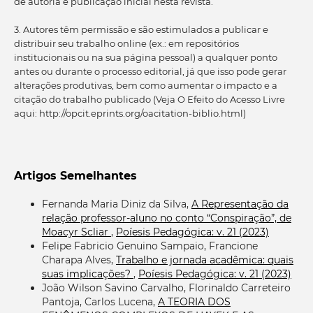
de autoria e publicação inicial nesta revista.
3. Autores têm permissão e são estimulados a publicar e
distribuir seu trabalho online (ex.: em repositórios
institucionais ou na sua página pessoal) a qualquer ponto
antes ou durante o processo editorial, já que isso pode gerar
alterações produtivas, bem como aumentar o impacto e a
citação do trabalho publicado (Veja O Efeito do Acesso Livre
aqui: http://opcit.eprints.org/oacitation-biblio.html)
Artigos Semelhantes
Fernanda Maria Diniz da Silva,
A Representação da
relação professor-aluno no conto “Conspiração”, de
Moacyr Scliar
,
Poíesis Pedagógica: v. 21 (2023)
Felipe Fabricio Genuino Sampaio, Francione
Charapa Alves,
Trabalho e jornada acadêmica: quais
suas implicações?
,
Poíesis Pedagógica: v. 21 (2023)
João Wilson Savino Carvalho, Florinaldo Carreteiro
Pantoja, Carlos Lucena,
A TEORIA DOS