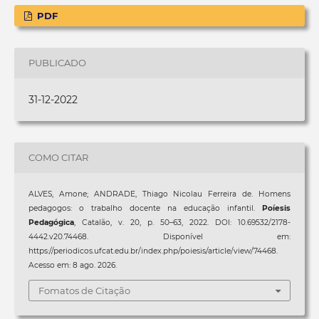
PDF
PUBLICADO
31-12-2022
COMO CITAR
ALVES, Amone; ANDRADE, Thiago Nicolau Ferreira de. Homens
pedagogos: o trabalho docente na educação infantil.
Poíesis
Pedagógica
, Catalão, v. 20, p. 50–63, 2022. DOI: 10.69532/2178-
4442.v20.74468. Disponível em:
https://periodicos.ufcat.edu.br/index.php/poiesis/article/view/74468.
Acesso em: 8 ago. 2026.
Fomatos de Citação