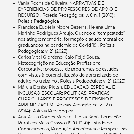
Vânia Rocha de Oliveira,
NARRATIVAS DE
EXPERIÊNCIAS DE PROFESSORES DE APOIO E
RECURSO
,
Poíesis Pedagógica: v. 8 n. 1 (2010):
Poíesis Pedagógica
Francisca Eudésia Nobre Bezerra, Helena Lima
Marinho Rodrigues Araújo,
Quando a “tempestade”
nos atinge: memória, formação e saúde mental de
graduandos na pandemia da Covid-19
,
Poíesis
Pedagógica: v. 21 (2023)
Carlos Vital Giordano, Caio Feijó Souza,
Metacognição na Educação Profissional
Corporativa: proposta de programas de estudos
com vistas à potencialização do aprendizado do
adulto no trabalho
,
Poíesis Pedagógica: v. 21 (2023)
Márcia Denise Pletsh,
EDUCAÇÃO ESPECIAL E
INCLUSÃO ESCOLAR: POLÍTICAS, PRÁTICAS
CURRICULARES E PROCESSOS DE ENSINO E
APRENDIZAGEM
,
Poíesis Pedagógica: v. 12 n. 1
(2014): Poíesis Pedagógica
Ana Paula Gomes Mancini, Eloisa Sabô,
Educação
Rural em Mato Grosso (1930-1950): Estado do
Conhecimento, Produção Acadêmica e Perspectivas