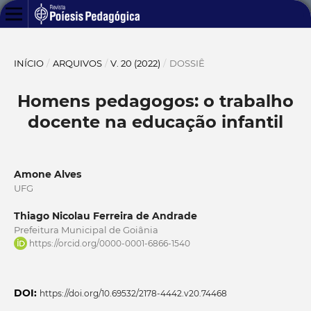
INÍCIO
/
ARQUIVOS
/
V. 20 (2022)
/
DOSSIÊ
Homens pedagogos: o trabalho
docente na educação infantil
Amone Alves
UFG
Thiago Nicolau Ferreira de Andrade
Prefeitura Municipal de Goiânia
https://orcid.org/0000-0001-6866-1540
DOI:
https://doi.org/10.69532/2178-4442.v20.74468